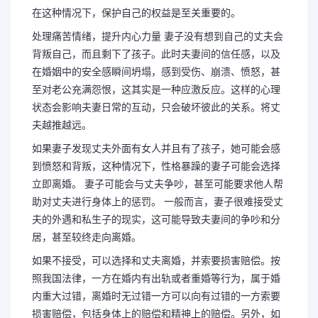
在这种情况下，保护自己的权益是至关重要的。
处理痛苦情绪，提升内心力量 妻子没有想到自己的丈夫会
背叛自己，而且剩下了孩子。此时夫妻间的信任感，以及
在婚姻中的安全感瞬间坍塌，感到受伤、崩溃、愤怒，甚
至对老公充满怨恨，这其实是一种应激反应。这样的心理
状态会影响夫妻日常的互动，只会破坏彼此的关系。将丈
夫越推越远。
如果妻子发现丈夫外面有女人并且有了孩子，她可能会感
到愤怒和背叛，这种情况下，性格暴躁的妻子可能会选择
立即离婚。 妻子可能会与丈夫争吵，甚至可能要求他人帮
助对丈夫进行身体上的惩罚。 一般而言，妻子很难接受丈
夫的外遇和私生子的现实，这可能导致夫妻间的争吵和分
居，甚至较终走向离婚。
如果不接受，可以选择和丈夫离婚，并索要损害赔偿。按
照我国法律，一方在婚内有出轨或者重婚等行为，属于婚
内重大过错，离婚时无过错一方可以向有过错的一方索要
损害赔偿，包括身体上的赔偿和精神上的赔偿。另外，如