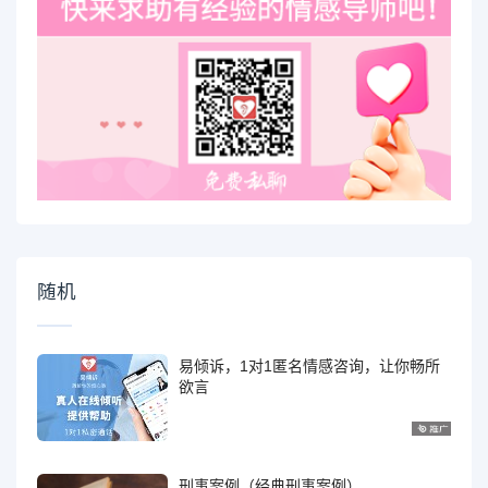
随机
易倾诉，1对1匿名情感咨询，让你畅所
欲言
刑事案例（经典刑事案例）