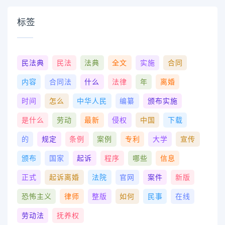
标签
民法典
民法
法典
全文
实施
合同
内容
合同法
什么
法律
年
离婚
时间
怎么
中华人民
编纂
颁布实施
是什么
劳动
最新
侵权
中国
下载
的
规定
条例
案例
专利
大学
宣传
颁布
国家
起诉
程序
哪些
信息
正式
起诉离婚
法院
官网
案件
新版
恐怖主义
律师
整版
如何
民事
在线
劳动法
抚养权