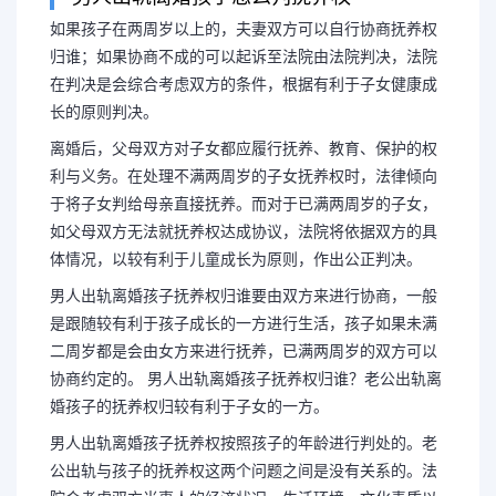
如果孩子在两周岁以上的，夫妻双方可以自行协商抚养权
归谁；如果协商不成的可以起诉至法院由法院判决，法院
在判决是会综合考虑双方的条件，根据有利于子女健康成
男人出轨离婚孩子归谁抚
长的原则判决。
离婚孩子判给
离婚后，父母双方对子女都应履行抚养、教育、保护的权
利与义务。在处理不满两周岁的子女抚养权时，法律倾向
于将子女判给母亲直接抚养。而对于已满两周岁的子女，
如果孩子在两周岁以上的，夫妻
如父母双方无法就抚养权达成协议，法院将依据双方的具
体情况，以较有利于儿童成长为原则，作出公正判决。
权归谁；如果协商不成的可以起诉至
男人出轨离婚孩子抚养权归谁要由双方来进行协商，一般
是跟随较有利于孩子成长的一方进行生活，孩子如果未满
在判决是会综合考虑双方的条件，根
二周岁都是会由女方来进行抚养，已满两周岁的双方可以
协商约定的。 男人出轨离婚孩子抚养权归谁？老公出轨离
的原则判决。
婚孩子的抚养权归较有利于子女的一方。
男人出轨离婚孩子抚养权按照孩子的年龄进行判处的。老
公出轨与孩子的抚养权这两个问题之间是没有关系的。法