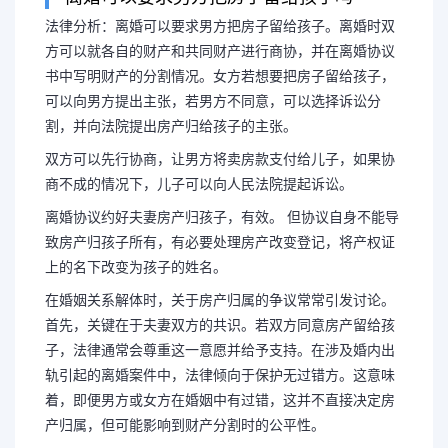
法律分析：离婚可以要求男方把房子留给孩子。离婚时双
方可以就各自的财产和共同财产进行商协，并在离婚协议
书中写明财产的分割情况。女方若想要把房子留给孩子，
离婚要求分割房产合法吗
可以向男方提出主张，若男方不同意，可以选择诉讼分
割，并向法院提出房产归给孩子的主张。
怎么办
双方可以先行协商，让男方将卖房款支付给儿子，如果协
商不成的情况下，儿子可以向人民法院提起诉讼。
法律分析：离婚可以要求男方把
离婚协议约好夫妻房产归孩子，有效。 但协议自身不能导
致房产归孩子所有，有必要处理房产改变登记，将产权证
双方可以就各自的财产和共同财产进
上的名下改变为孩子的姓名。
在婚姻关系解体时，关于房产归属的争议常常引发讨论。
书中写明财产的分割情况。女方若想
首先，关键在于夫妻双方的共识。若双方同意房产留给孩
子，法律通常会尊重这一意愿并给予支持。在涉及婚内出
以向男方提...
轨引起的离婚案件中，法律倾向于保护无过错方。这意味
着，即便男方或女方在婚姻中有过错，这并不直接决定房
产归属，但可能影响到财产分割时的公平性。