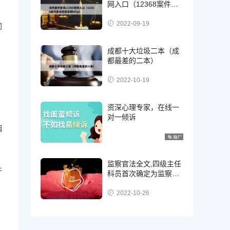
网入口（12368案件查
询系统官网http）
2022-09-19
同
成都十大垃圾二本（成
都最差的二本）
2022-10-19
资深心理专家，在线一
对一倾诉
姻
监察官法全文,四级主任
于
科员首次确定为监察
官，二级，三级还是四
级?
2022-10-26