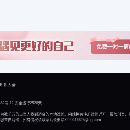
知识大全
32号-12
安全运行2528天.
，为数千万的当事人找到适合的本地律师。网站拥有注册律师近万，覆盖刑事、
网络，如有侵权请联系站长删除3220416625@qq.com