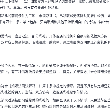
决于以下情况：（1）如果双方已经办理了结婚登记，离婚后彩礼款通常不
同居生活，离婚后男方有权要求返还彩礼。
回彩礼的前提条件为三项：未领取证书，已领取却无实际共同居住经历，
*千零四十二条，禁止包办、买卖婚姻和其他干涉婚姻自由的行为。禁止借
通常情况下应当退还一部分彩礼。具体退还的比例和金额可能依据双方约
，双方应当协商解决。若能达成一致意见，通过书面协议明确退还彩礼的
于多个因素。在一般情况下，彩礼通常不能全额拿回，但双方协商后退还
层面上，有三种情况法院会支持退还彩礼：首先，如果双方并未办理结婚
有符合《婚姻法司法解释二》第十条中规定的情形。要是不具有法定退还
还彩礼钱给男方。当然，双方协商一致退还彩礼是例外情况。
人请求返还按照习俗给付的彩礼的，如果查明属于以下情形，人民法院应
登记手续但确未共同生活的；婚前给付并导致给付人生活困难的。适用前