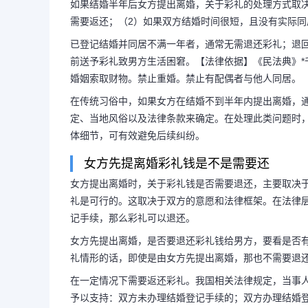
如果结婚半年后女方提出离婚，关于彩礼的处理方式取
需要返还；（2）如果双方结婚时间很短，且没有实际
已登记结婚并同居不满一年者，通常无需退还彩礼；退
前送予彩礼致男方生活困窘。【法律依据】《民法典》
婚姻索取财物。禁止重婚。禁止有配偶者与他人同居。
在传统习俗中，如果女方在结婚不到半年内提出离婚，
定、当地风俗以及法律条款来确定。在处理此类问题时
体细节，可有效避免后续纠纷。
女方先提离婚彩礼钱是不是需要还
女方提出离婚时，关于彩礼钱是否需要退还，主要取决
礼是可行的。这取决于双方的意愿和法律框架。在法律
记手续，那么彩礼可以退还。
女方先提出离婚，是否要退还彩礼钱给男方，要看是否
礼情形的话，即使是由女方先提出离婚，那也不需要退
在一定情况下需要返还彩礼。我国相关法律规定，当事
予以支持：双方未办理结婚登记手续的；双方办理结婚