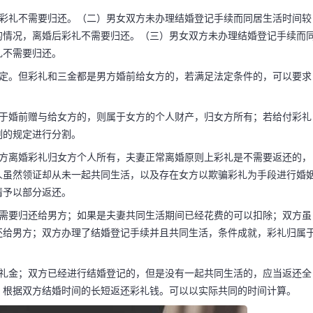
后彩礼不需要归还。（二）男女双方未办理结婚登记手续而同居生活时间较
的情况，离婚后彩礼不需要归还。（三）男女双方未办理结婚登记手续而
礼的钱不退 女
礼不需要归还。
规定。但彩礼和三金都是男方婚前给女方的，若满足法定条件的，可以要求
要退回嘛
属于婚前赠与给女方的，则属于女方的个人财产，归女方所有；若给付彩礼
割的规定进行分割。
活的。这种情形下离婚后
女方离婚彩礼归女方个人所有，夫妻正常离婚原则上彩礼是不需要返还的，
人虽然领证却从未一起共同生活，以及存在女方以欺骗彩礼为手段进行婚
办理结婚登记手续而同
情予以部分返还。
以上或者同居生活期间
礼需要归还给男方；如果是夫妻共同生活期间已经花费的可以扣除；双方虽
还给男方；双方办理了结婚登记手续并且共同生活，条件成就，彩礼归属
的礼金；双方已经进行结婚登记的，但是没有一起共同生活的，应当返还全
；根据双方结婚时间的长短返还彩礼钱。可以以实际共同的时间计算。