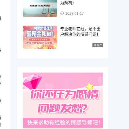
为契机）
2023-01-17
婚
专业老师在线，足不出
户解决你的情感问题！
具
彩
登
彩
当
款