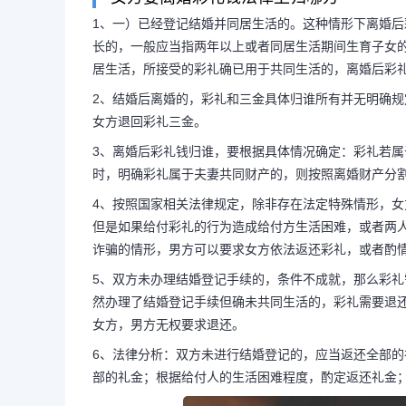
1、一）已经登记结婚并同居生活的。这种情形下离婚
长的，一般应当指两年以上或者同居生活期间生育子女
女方提出离婚怎么处理彩
居生活，所接受的彩礼确已用于共同生活的，离婚后彩
2、结婚后离婚的，彩礼和三金具体归谁所有并无明确
方提出离婚彩礼需
女方退回彩礼三金。
3、离婚后彩礼钱归谁，要根据具体情况确定：彩礼若
时，明确彩礼属于夫妻共同财产的，则按照离婚财产分
1、一）已经登记结婚并同居生
4、按照国家相关法律规定，除非存在法定特殊情形，
但是如果给付彩礼的行为造成给付方生活困难，或者两
彩礼不需要归还。（二）男女双方未
诈骗的情形，男方可以要求女方依法返还彩礼，或者酌
居生活时间较长的，一般应当指两年
5、双方未办理结婚登记手续的，条件不成就，那么彩
然办理了结婚登记手续但确未共同生活的，彩礼需要退
女方，男方无权要求退还。
生育子女的...
6、法律分析：双方未进行结婚登记的，应当返还全部
部的礼金；根据给付人的生活困难程度，酌定返还礼金