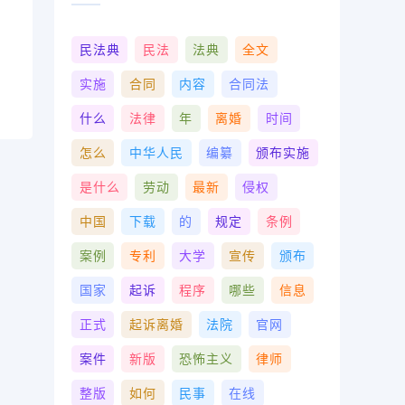
民法典
民法
法典
全文
实施
合同
内容
合同法
什么
法律
年
离婚
时间
怎么
中华人民
编纂
颁布实施
是什么
劳动
最新
侵权
中国
下载
的
规定
条例
案例
专利
大学
宣传
颁布
国家
起诉
程序
哪些
信息
正式
起诉离婚
法院
官网
案件
新版
恐怖主义
律师
整版
如何
民事
在线