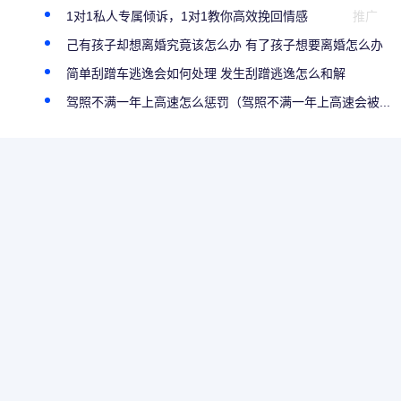
1对1私人专属倾诉，1对1教你高效挽回情感
推广
己有孩子却想离婚究竟该怎么办 有了孩子想要离婚怎么办
简单刮蹭车逃逸会如何处理 发生刮蹭逃逸怎么和解
驾照不满一年上高速怎么惩罚（驾照不满一年上高速会被...