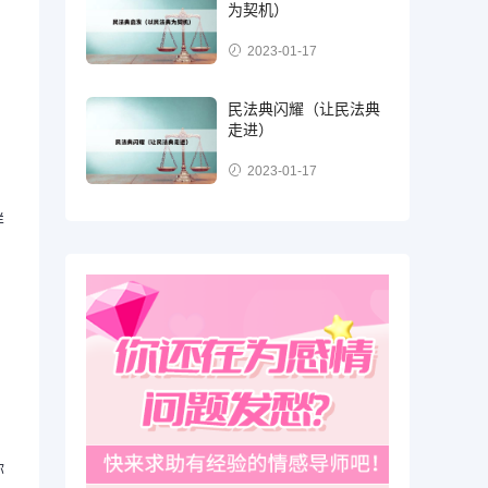
为契机）
2023-01-17
，
民法典闪耀（让民法典
走进）
，
2023-01-17
样
你