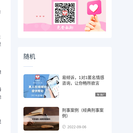
你
法
复
随机
想
易倾诉，1对1匿名情感
咨询，让你畅所欲言
婚
他
刑事案例（经典刑事案
。
例）
说
2022-09-06