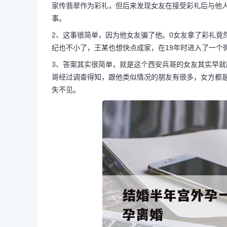
家传翡翠作为彩礼，但后来发现女友在接受彩礼后与他人
事。
2、这事很简单，因为他女友骗了他。0女友拿了彩礼竟
结婚半年宫外孕一次离婚
纪也不小了，王某也想快点成家，在19年时进入了一个
宫外孕离婚
3、答案其实很简单，就是这个西安兵哥的女友其实早
哥经过调查得知，跟他类似情况的朋友有很多，女方都
失不见。
1、许多报道揭示了相亲中的一
此遭受财务欺诈。例如，一位西安的
友赠送了一块家传翡翠作为彩礼，但
礼后与他人...