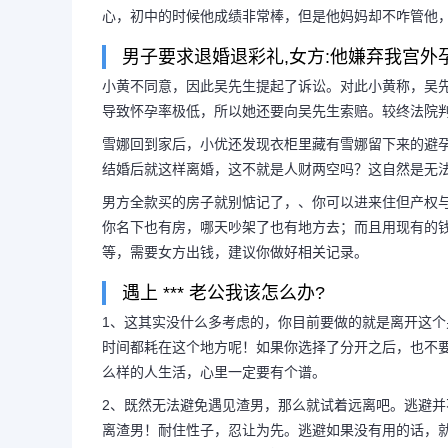
心，初中的时候他成绩非常棒，但是他妈妈却不咋管他
男子要求退婚退彩礼,女方:他嫌弃我宫外
小黄不同意，因此吴先生提起了诉讼。对此小黄称，吴
导致怀孕率极低，所以她还要向吴先生索赔。较终法院判
雪娜回到家后，小优还发现衣柜里藏有雪娜留下来的避
结婚后就这样离婚，这不就是人财两空吗？这自然是无
男方全款买的房子就别惦记了，、你可以进来住但产权
你名下也有房，哪天吵架了也有地方去；而且用现有的
等，需要女方出钱，建议你做好相关记录。
遇上 *** 老公我该怎么办?
1、这其实没什么多考虑的，你目前要做的就是离开这
时间都耗在这个地方呢！如果你选择了分开之后，也不
么样的人生活，心里一定要有个谱。
2、既然无法避免遇见渣男，那么就试着远离吧。逃避
离渣男！耐住性子，忍让为先。逃避如果没有用的话，