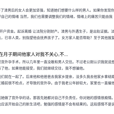
历了渣男后的女人会更加坚强，知道她们想要什么样的男人。如果你发现
自己的情绪 当然，我们也需要调整我们的情绪，情绪上的痛苦只能由我
。
开户资金。起诉离婚 让法院分割财产。渣男与外遇生子，是出轨证据。
法，已非人类，别指望他会抚养孩子了。女方家人能否帮助？至于其他报
在月子期间他家人对我不关心,不...
过宫外孕手术，所以几年里一直没敢和男人交往。不过老公刚认识我就说
诉了他，如果他能接受，我们就继续交往，我不想骗他。
我们就在一起了。后来他和他爸爸去我家乡提亲，没多久我去他家乡拿结
在婚前很不检点，才导致的宫外孕。由于我老公年龄较大，家里也一直催
前她做了宫外孕的话，那首先她都对自己不负责任，你对她的感情很痴情
也应该开始自己的新生活吧，勉强的感情是不会有结果的。这段感情不是