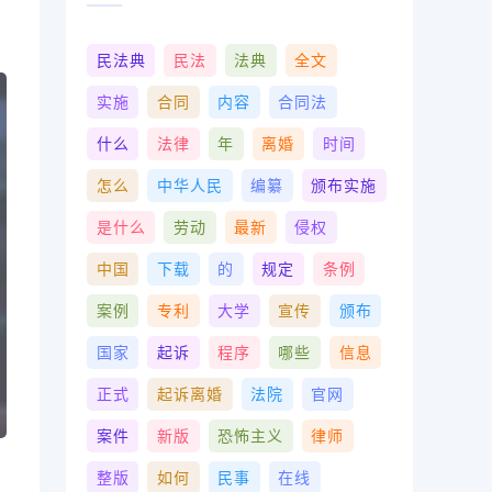
民法典
民法
法典
全文
实施
合同
内容
合同法
什么
法律
年
离婚
时间
怎么
中华人民
编纂
颁布实施
是什么
劳动
最新
侵权
中国
下载
的
规定
条例
案例
专利
大学
宣传
颁布
国家
起诉
程序
哪些
信息
正式
起诉离婚
法院
官网
案件
新版
恐怖主义
律师
整版
如何
民事
在线