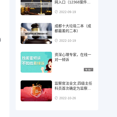
网入口（12368案件查
询系统官网http）
2022-09-19
成都十大垃圾二本（成
都最差的二本）
消
2022-10-19
资深心理专家，在线一
对一倾诉
监察官法全文,四级主任
科员首次确定为监察
官，二级，三级还是四
级?
2022-10-26