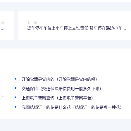
一篇
下一篇
何赔
货车停在车位上小车撞上去谁责任 货车停在路边小车撞
偿
上来是谁的责任
开除党籍是党内的（开除党籍是党内的吗）
交通保险（交通保险赔偿费用一般多久下来）
推广
上海电子警察查询（上海电子警察平台）
我国结婚证上的花是什么花（结婚证上的花是哪一种花）