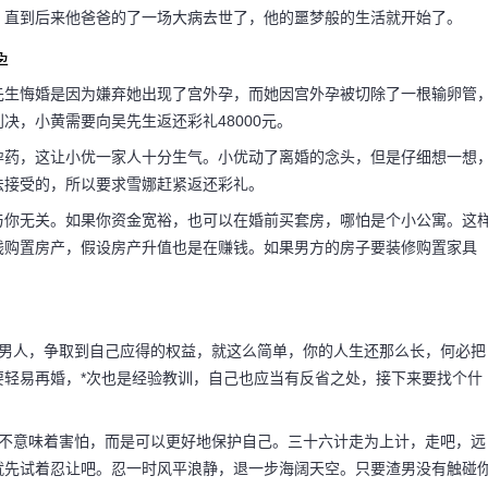
，直到后来他爸爸的了一场大病去世了，他的噩梦般的生活就开始了。
孕
先生悔婚是因为嫌弃她出现了宫外孕，而她因宫外孕被切除了一根输卵管
决，小黄需要向吴先生返还彩礼48000元。
孕药，这让小优一家人十分生气。小优动了离婚的念头，但是仔细想一想
法接受的，所以要求雪娜赶紧返还彩礼。
与你无关。如果你资金宽裕，也可以在婚前买套房，哪怕是个小公寓。这
钱购置房产，假设房产升值也是在赚钱。如果男方的房子要装修购置家具
个男人，争取到自己应得的权益，就这么简单，你的人生还那么长，何必把
要轻易再婚，*次也是经验教训，自己也应当有反省之处，接下来要找个什
并不意味着害怕，而是可以更好地保护自己。三十六计走为上计，走吧，远
就先试着忍让吧。忍一时风平浪静，退一步海阔天空。只要渣男没有触碰