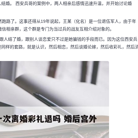
结婚。 西安兵哥的案例中，两人相亲后感情迅速升温，并开始讨论婚
然跑路了。这事还得从19年说起，王某（化名）是一位退伍军人，由于年
彩礼退吗 婚后
微信相亲群，这个群是专门为当过兵的战友互相介绍对象的。
就跟人结了婚，跟别人谈恋爱只不过是她骗钱的手段而已。因为这位西安兵
是同样的套路，就是认识，然后相恋，然后谈婚论嫁，然后收彩礼，然后
些负面情况，比如有人因
退伍军人向他的相亲女
后来发现女友在接受彩