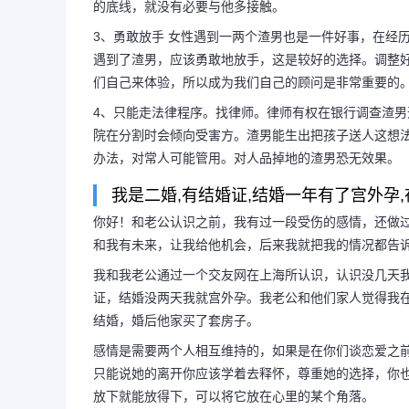
的底线，就没有必要与他多接触。
3、勇敢放手 女性遇到一两个渣男也是一件好事，在经
遇到了渣男，应该勇敢地放手，这是较好的选择。调整好
们自己来体验，所以成为我们自己的顾问是非常重要的
4、只能走法律程序。找律师。律师有权在银行调查渣男
院在分割时会倾向受害方。渣男能生出把孩子送人这想
办法，对常人可能管用。对人品掉地的渣男恐无效果。
我是二婚,有结婚证,结婚一年有了宫外孕,
你好！和老公认识之前，我有过一段受伤的感情，还做
和我有未来，让我给他机会，后来我就把我的情况都告
我和我老公通过一个交友网在上海所认识，认识没几天
证，结婚没两天我就宫外孕。我老公和他们家人觉得我
结婚，婚后他家买了套房子。
感情是需要两个人相互维持的，如果是在你们谈恋爱之
只能说她的离开你应该学着去释怀，尊重她的选择，你
放下就能放得下，可以将它放在心里的某个角落。