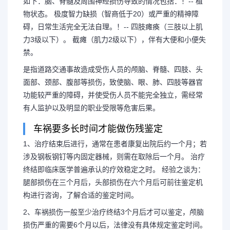
如下：脑、脊髓及周围神经损伤导致的情况包括：！-- 植
物状态。 极度智力缺损（智商低于20）或严重的精神障
碍，日常生活完全无法自理。！-- 四肢瘫痪（三肢以上肌
力3级以下）。 截瘫（肌力2级以下），伴有大便和小便失
禁。
是指道路交通事故造成受伤人员的颅脑、脊髓、四肢、头
面部、颈部、腹部等损伤，致使脑、眼、肺、四肢等器官
功能较严重的障碍，并使受伤人员不能完全独立，需经常
有人监护以及明显的职业受限等危害后果。
车祸要多长时间才能做伤残鉴定
1、治疗结束后进行，通常在患者康复出院后约一个月；若
涉及钢板钢钉等内固定器械，则需在取除后一个月。 治疗
终结即临床医学普遍承认的疗效稳定之时。 经验之谈为：
长按图片识别二维
腿部损伤在三个月后，头部损伤在六个月后可前往鉴定机
构进行咨询，了解合适的鉴定时间。
2、车祸损伤一般至少治疗终结3个月后才可以鉴定，颅脑
损伤严重的需要6个月以后，法律没有具体规定鉴定时间。