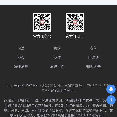
官方服务号
官方订阅号
司法
纠纷
案例
侵权
案件
民法典
法律法规
法律责任
知识大全
Copyright2015-2022.
六尺法律咨询网
网站地图
琼ICP备2021002832
号-12
安全运行2528天.
问律师、找律师，上海六尺法律咨询网，法律服务平台的先行者，为数千
万的当事人找到适合的本地律师。网站拥有注册律师近万，覆盖刑事、婚
姻、合同、劳动、房产等多个法律专业，在线为您提供律师咨询服务。文
章内容来自网络，如有侵权请联系站长删除3220416625@qq.com