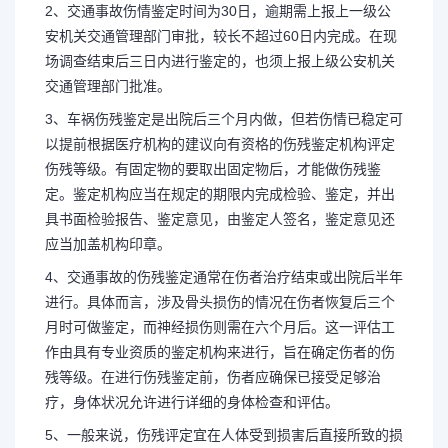
2、交通事故伤情鉴定时间为30日，逾期需上报上一级公
安机关交通管理部门审批，较长不超过60日内完成。在现
场调查结束后三日内进行鉴定的，也须上报上级公安机关
交通管理部门批准。
3、车祸伤残鉴定是出院后三个月内做，但若伤情已稳定可
以提前根据医疗机构的建议向有资格的伤残鉴定机构评定
伤残等级。有固定物的要取出固定物后，才能做伤残鉴
定。鉴定机构应当在规定的期限内完成检验、鉴定，并出
具书面检验报告、鉴定意见，由鉴定人签名，鉴定意见还
应当加盖机构印章。
4、交通事故的伤残鉴定通常在伤者治疗结束或出院后半年
进行。具体而言，涉及骨头损伤的情况在伤者恢复后三个
月时可做鉴定，而神经损伤则需在六个月后。这一评估工
作由具有专业资质的鉴定机构来进行，旨在确定伤者的伤
残等级。在进行伤残鉴定前，伤者应确保已接受足够治
疗，身体状况允许进行详细的身体检查和评估。
5、一般来说，伤残评定宜在人体受到损害后直接所致的损