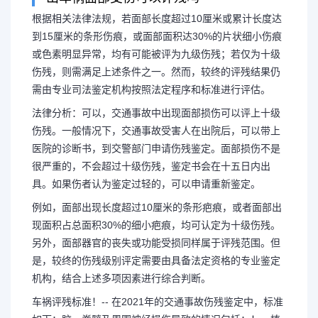
根据相关法律法规，若面部长度超过10厘米或累计长度达
到15厘米的条形伤痕，或面部面积达30%的片状细小伤痕
或色素明显异常，均有可能被评为九级伤残；若仅为十级
车祸一般伤情鉴定几天 
伤残，则需满足上述条件之一。然而，较终的评残结果仍
需由专业司法鉴定机构按照法定程序和标准进行评估。
用由谁承担
法律分析：可以，交通事故中出现面部损伤可以评上十级
伤残。一般情况下，交通事故受害人在出院后，可以带上
根据相关法律法规，若面部长度
医院的诊断书，到交警部门申请伤残鉴定。面部损伤不是
很严重的，不会超过十级伤残，鉴定书会在十五日内出
达到15厘米的条形伤痕，或面部面积
具。如果伤者认为鉴定过轻的，可以申请重新鉴定。
例如，面部出现长度超过10厘米的条形疤痕，或者面部出
或色素明显异常，均有可能被评为九
现面积占总面积30%的细小疤痕，均可认定为十级伤残。
另外，面部器官的丧失或功能受损同样属于评残范围。但
残，则需满足...
是，较终的伤残级别评定需要由具备法定资格的专业鉴定
机构，结合上述多项因素进行综合判断。
车祸评残标准！-- 在2021年的交通事故伤残鉴定中，标准