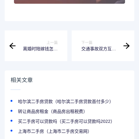
上一篇
下一篇
离婚时陪嫁钱怎样
交通事故双方互有
判 夫妻离婚陪嫁怎
责任怎么处理 车祸
么算
双方都有责任怎么
赔偿
相关文章
哈尔滨二手房贷款（哈尔滨二手房贷款首付多少）
转让商品房租金（商品房出租税费）
买二手房可以贷款吗（买二手房可以贷款吗2022）
上海市二手房（上海市二手房交易网）