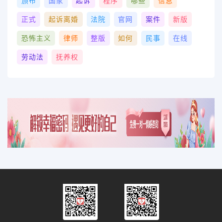
颁布
国家
起诉
程序
哪些
信息
正式
起诉离婚
法院
官网
案件
新版
恐怖主义
律师
整版
如何
民事
在线
劳动法
抚养权