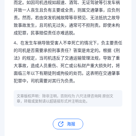
而定。如因司机违规如超速、酒驾、无证驾驶等引发车祸
并致一人丧生且负有主要或全责，则属交通肇事，应负刑
责。然而，若由突发机械故障等非预见、无法抵抗之故导
致事故发生，且司机无过失，通常可不担刑责。即使未构
成犯罪，民事赔偿责任亦难逃脱。
4、在发生车祸导致受害人不幸死亡的情况下，负主要责任
的司机是否需要承担刑事责任？答案是肯定的。根据《刑
法》的规定，当司机违反了交通运输管理法规，导致了重
大事故，造成人员重伤、死亡或公私财产重大损失时，将
面临三年以下有期徒刑或拘役的处罚。这表明在交通肇事
犯罪中，司机需要对其行为负责。
文章版权声明：除非注明，否则均为 六尺法律咨询网 原创文
章，转载或复制请以超链接形式并注明出处。
海报