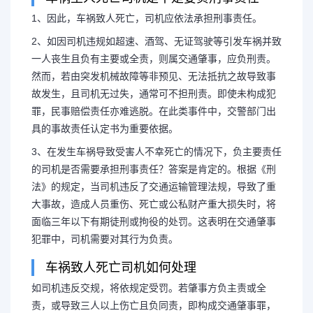
1、因此，车祸致人死亡，司机应依法承担刑事责任。
2、如因司机违规如超速、酒驾、无证驾驶等引发车祸并致
车祸致人死亡司机怎么处
一人丧生且负有主要或全责，则属交通肇事，应负刑责。
然而，若由突发机械故障等非预见、无法抵抗之故导致事
亡司机要坐牢
故发生，且司机无过失，通常可不担刑责。即使未构成犯
罪，民事赔偿责任亦难逃脱。在此类事件中，交警部门出
具的事故责任认定书为重要依据。
1、因此，车祸致人死亡，司机
3、在发生车祸导致受害人不幸死亡的情况下，负主要责任
的司机是否需要承担刑事责任？答案是肯定的。根据《刑
法》的规定，当司机违反了交通运输管理法规，导致了重
大事故，造成人员重伤、死亡或公私财产重大损失时，将
面临三年以下有期徒刑或拘役的处罚。这表明在交通肇事
犯罪中，司机需要对其行为负责。
车祸致人死亡司机如何处理
如司机违反交规，将依规定受罚。若肇事方负主责或全
责，或导致三人以上伤亡且负同责，即构成交通肇事罪，