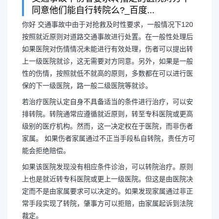
同意他们能自行转院么?_百度...
你好 交通事故中由于对抢救及时性要求，一般情况下120
按照就近原则对道路交通事故进行处置。在一般性处理后
关于交通事故中途可以换
如果医院对伤情情况未能进行有效处理，伤者可以提出转
上一级医院就诊，这无需要对方同意。另外，如果是一般
性的伤情，按照就低不就高的原则，多数都在可以进行医
保的下一级医院，路一般二级医院等就诊。
你好 交通事故中由于对抢救及
若治疗医院认定自身不具备适当的条件进行治疗，可以安
排转院。转院通常应遵循就近原则，转至专科医院或更高
120按照就近原则对道路交通事故
级别的医疗机构。然而，这一决定权在于医院，而非伤者
家属。 如果伤者家属通过不正当手段私自转院，责任方可
后如果医院对伤情情况未能进行有效
能会拒绝赔偿。
如果该医院发现没有相应条件诊治，可以转院治疗。原则
上一级医院就...
上也是就近转专科医院或更上一级医院。但这是由医院决
定而不是由家属要求可以决定的。如果发现家属通过非正
常手段实现了转院，肇事方可以拒赔，由家属起诉到法院
裁定。