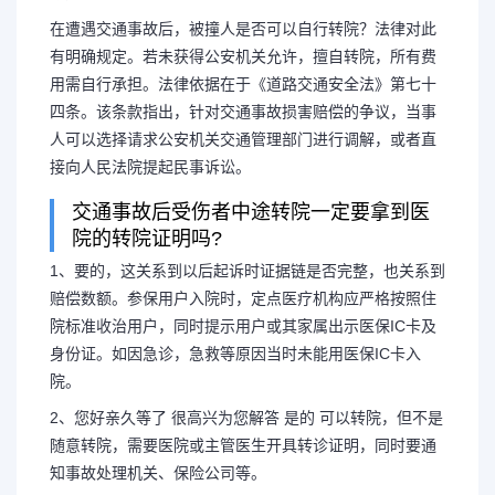
在遭遇交通事故后，被撞人是否可以自行转院？法律对此
有明确规定。若未获得公安机关允许，擅自转院，所有费
用需自行承担。法律依据在于《道路交通安全法》第七十
四条。该条款指出，针对交通事故损害赔偿的争议，当事
人可以选择请求公安机关交通管理部门进行调解，或者直
接向人民法院提起民事诉讼。
交通事故后受伤者中途转院一定要拿到医
院的转院证明吗?
1、要的，这关系到以后起诉时证据链是否完整，也关系到
赔偿数额。参保用户入院时，定点医疗机构应严格按照住
院标准收治用户，同时提示用户或其家属出示医保IC卡及
身份证。如因急诊，急救等原因当时未能用医保IC卡入
院。
长按图片识别二维
2、您好亲久等了 很高兴为您解答 是的 可以转院，但不是
随意转院，需要医院或主管医生开具转诊证明，同时要通
知事故处理机关、保险公司等。