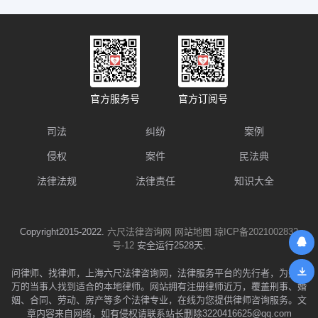
官方服务号
官方订阅号
司法
纠纷
案例
侵权
案件
民法典
法律法规
法律责任
知识大全
Copyright2015-2022.
六尺法律咨询网
网站地图
琼ICP备2021002832
号-12
安全运行2528天.
问律师、找律师，上海六尺法律咨询网，法律服务平台的先行者，为数千
万的当事人找到适合的本地律师。网站拥有注册律师近万，覆盖刑事、婚
姻、合同、劳动、房产等多个法律专业，在线为您提供律师咨询服务。文
章内容来自网络，如有侵权请联系站长删除3220416625@qq.com