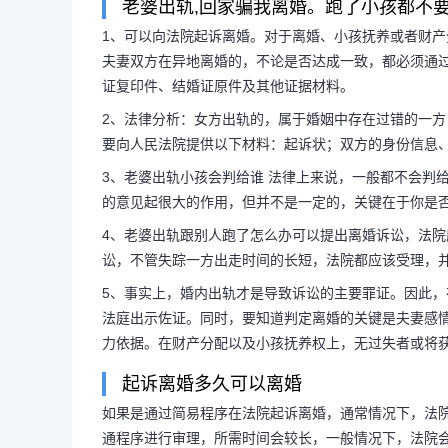
老婆出轨,回家骗我离婚。跑了小孩都不
1、可以向法院起诉离婚。对于离婚、小孩抚养或者财
夫妻双方在异地离婚的，不论是否达成一致，都必须通
证复印件、结婚证原件及其他证据材料。
2、法律分析：女方出轨的，属于婚姻中存在过错的一
要向人民法院提供以下材料：起诉状；双方的身份信息
3、老婆出轨小孩会判给谁 法律上来说，一般都不会判
的意见起很大的作用，但并不是一定的，关键在于你是
4、老婆出轨跟别人跑了怎么办可以提出离婚诉讼，法
讼，不管失踪一方出走时间的长短，法院都应该受理，
5、事实上，婚内出轨才是导致诉讼的主要罪证。因此
法庭出示佐证。同时，要知道判定离婚的关键是夫妻感
力依据。在财产分配以及小孩抚养权上，无过失者或将
起诉离婚多久可以离婚
如果是通过简易程序在法院起诉离婚，通常情况下，法院
通程序进行审理，所需时间会较长，一般情况下，法院