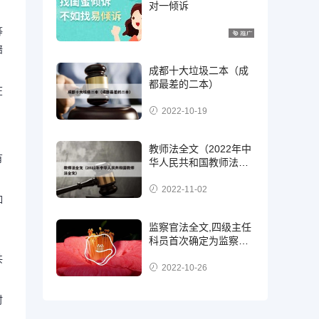
对一倾诉
等
赔
成都十大垃圾二本（成
都最差的二本）
在
2022-10-19
教师法全文（2022年中
有
华人民共和国教师法全
文）
2022-11-02
如
监察官法全文,四级主任
，
科员首次确定为监察
官，二级，三级还是四
共
级?
2022-10-26
时