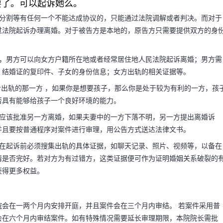
要了。可以起诉她么。
产分割等有任何一个不能达成协议的，只能通过法院调解或者判决。而对于
过法院起诉办理离婚。对于被告方是本地的，原告方只需要提供双方的身
方，男方可以向女方户籍所在地或者经常居住地人民法院起诉离婚；男方需
、结婚证的复印件、子女的身份信息；女方出轨的相关证据等。
给出轨的那一方 ，如果你是想要孩子，那么你是处于较为有利的一方，孩
否具有能够给孩子一个良好环境的能力。
院应该批准另一方离婚，如果夫妻中的一方下落不明，另一方提出离婚诉
并且要按普通程序对案件进行审理，用公告方式送达法律文书。
，在起诉前必须搜集出轨的具体证据，如聊天记录、照片、视频等，以备在
情是否完好。若对方为有过错方，这类证据便可作为证明婚姻关系破裂的
获得更多权益。
会在一两个月内安排开庭，并且案件会在三个月内审结。 若案件采用普
会在六个月内审结案件。如有特殊情况需要延长审理期限，本院院长需批