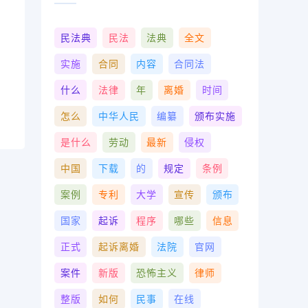
民法典
民法
法典
全文
实施
合同
内容
合同法
什么
法律
年
离婚
时间
怎么
中华人民
编纂
颁布实施
是什么
劳动
最新
侵权
中国
下载
的
规定
条例
案例
专利
大学
宣传
颁布
国家
起诉
程序
哪些
信息
正式
起诉离婚
法院
官网
案件
新版
恐怖主义
律师
整版
如何
民事
在线