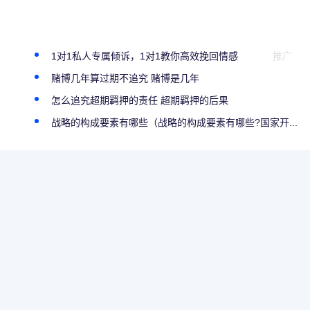
1对1私人专属倾诉，1对1教你高效挽回情感
推广
赌博几年算过期不追究 赌博是几年
怎么追究超期羁押的责任 超期羁押的后果
）
战略的构成要素有哪些（战略的构成要素有哪些?国家开...