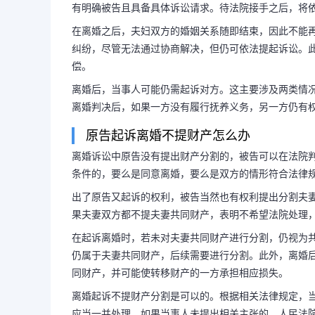
有明确被告且具备具体诉讼请求。待法院接手之后，将
在离婚之后，夫妇双方的婚姻关系随即结束，因此不能
纠纷，尽管无法通过协商解决，但仍可依法提起诉讼。
起诉离婚只要孩子不要财
偿。
离婚要给孩子抚
离婚后，当事人可能仍需起诉对方。这主要涉及两类情
离婚判决后，如果一方没有履行抚养义务，另一方仍有
原告起诉离婚不提财产怎么办
在离婚之后，依然有权对对方提
离婚诉讼中原告没有提出财产分割的，被告可以在法院
条件的，要么是同意离婚，要么是双方的情形符合法律
需符合以下条件方能得到法院接受：
出了原告又起诉的权利，被告当然也有权利提出分割夫
果夫妻双方都不提夫妻共同财产，表明不希望法院处理
事人；其次，应有明确被告且具备具
在起诉离婚时，若未对夫妻共同财产进行分割，仍视为
手之后，将...
仍属于夫妻共同财产，后续需要进行分割。此外，离婚
同财产，并可能使转移财产的一方承担相应损失。
离婚起诉不提财产分割是可以的。根据相关法律规定，
应当一并处理。如果当事人未提出相关主张的，人民法