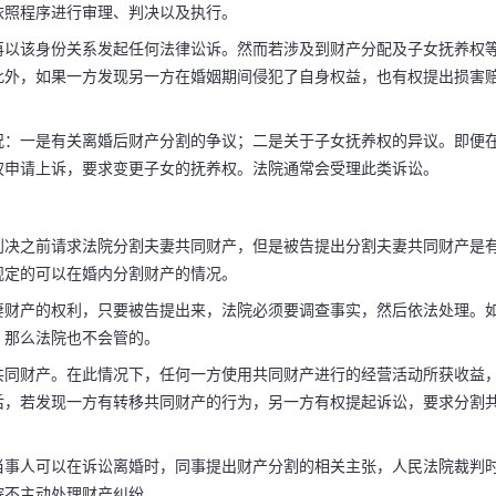
依照程序进行审理、判决以及执行。
再以该身份关系发起任何法律讼诉。然而若涉及到财产分配及子女抚养权
此外，如果一方发现另一方在婚姻期间侵犯了自身权益，也有权提出损害
产可以吗 起诉
养费吗
况：一是有关离婚后财产分割的争议；二是关于子女抚养权的异议。即便
权申请上诉，要求变更子女的抚养权。法院通常会受理此类诉讼。
起诉讼。然而，该诉求
判决之前请求法院分割夫妻共同财产，但是被告提出分割夫妻共同财产是
规定的可以在婚内分割财产的情况。
首先，原告须为案件当
妻财产的权利，只要被告提出来，法院必须要调查事实，然后依法处理。
，那么法院也不会管的。
体诉讼请求。待法院接
共同财产。在此情况下，任何一方使用共同财产进行的经营活动所获收益
后，若发现一方有转移共同财产的行为，另一方有权提起诉讼，要求分割
当事人可以在诉讼离婚时，同事提出财产分割的相关主张，人民法院裁判
院不主动处理财产纠纷。