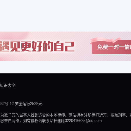
知识大全
32号-12
安全运行2528天.
，为数千万的当事人找到适合的本地律师。网站拥有注册律师近万，覆盖刑事、
网络，如有侵权请联系站长删除3220416625@qq.com