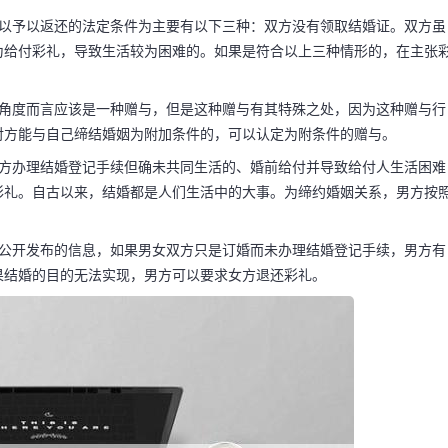
可以予以返还的法定条件为主要有以下三种：双方没有领取结婚证。双方虽
为给付彩礼，导致生活较为困难的。如果是符合以上三种情形的，在主张
钱该退吗 订了
律角度而言应该是一种赠与，但是这种赠与有其特殊之处，因为这种赠与行
花费怎么办
对方能与自己缔结婚姻为附加条件的，可以认定为附条件的赠与。
双方办理结婚登记手续但确未共同生活的、婚前给付并导致给付人生活困难
彩礼。自古以来，结婚都是人们生活中的大事。为缔约婚姻关系，男方按
男方可以要回来。彩礼可
据公开发布的信息，如果男女双方只是订婚而未办理结婚登记手续，男方有
三种：双方没有领取结
果结婚的目的无法实现，男方可以要求女方退还彩礼。
没有在一起共同居住