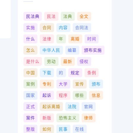
民法典
民法
法典
全文
实施
合同
内容
合同法
什么
法律
年
离婚
时间
怎么
中华人民
编纂
颁布实施
是什么
劳动
最新
侵权
中国
下载
的
规定
条例
案例
专利
大学
宣传
颁布
国家
起诉
程序
哪些
信息
正式
起诉离婚
法院
官网
案件
新版
恐怖主义
律师
整版
如何
民事
在线