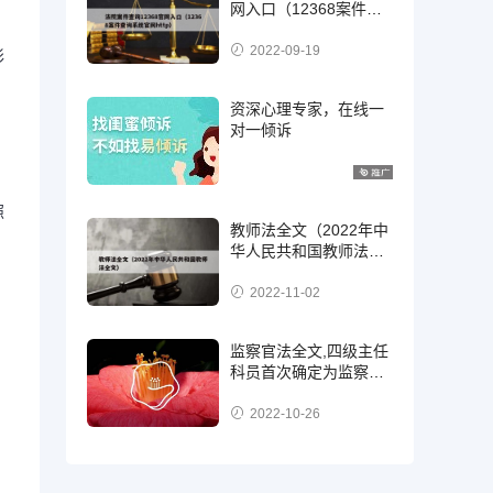
网入口（12368案件查
询系统官网http）
2022-09-19
彩
资深心理专家，在线一
对一倾诉
照
教师法全文（2022年中
华人民共和国教师法全
文）
2022-11-02
监察官法全文,四级主任
科员首次确定为监察
官，二级，三级还是四
级?
2022-10-26