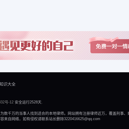
知识大全
32号-12
安全运行2528天.
，为数千万的当事人找到适合的本地律师。网站拥有注册律师近万，覆盖刑事、
网络，如有侵权请联系站长删除3220416625@qq.com