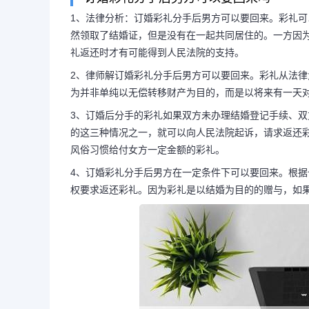
1、法律分析：订婚彩礼分手后男方可以要回来。彩礼
然领取了结婚证，但是没有在一起共同居住的。一方因
订婚了男朋友要分手彩礼
礼返还时才有可能得到人民法院的支持。
2、律师解订婚彩礼分手后男方可以要回来。彩礼从法
婚分手了,男方的所有
为并非单纯以无偿转移财产为目的，而是以将来有一天
3、订婚后分手的彩礼如果双方未办理结婚登记手续、
的这三种情况之一，就可以向人民法院起诉，请求返还
1、法律分析：订婚彩礼分手后
风俗习惯给付女方一定金额的彩礼。
4、订婚彩礼分手后男方在一定条件下可以要回来。根
以予以返还的法定条件为主要有以下
权要求返还彩礼。因为彩礼是以结婚为目的的赠与，如
婚证。双方虽然领取了结婚证，但是
的。一方因为...