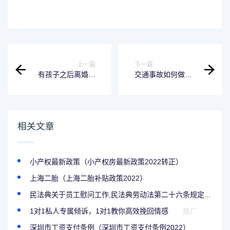
上一篇
下一篇
有孩子之后离婚需
交通事故如何做工
要退彩礼吗 夫妻有
伤鉴定的简单介绍
孩子离婚彩礼能退
吗
相关文章
小产权最新政策（小产权房最新政策2022转正）
上海二胎（上海二胎补贴政策2022）
民法典关于员工慰问工作,民法典劳动法第二十六条规定...
1对1私人专属倾诉，1对1教你高效挽回情感
推广
深圳市工资支付条例（深圳市工资支付条例2022）