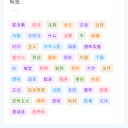
标签
民法典
民法
法典
全文
实施
合同
内容
合同法
什么
法律
年
离婚
时间
怎么
中华人民
编纂
颁布实施
是什么
劳动
最新
侵权
中国
下载
的
规定
条例
案例
专利
大学
宣传
颁布
国家
起诉
程序
哪些
信息
正式
起诉离婚
法院
官网
案件
新版
恐怖主义
律师
整版
如何
民事
在线
劳动法
抚养权