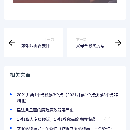
上一篇
下一篇
婚姻起诉需要什么
父母全款买房写已
条件才能受理 婚姻
婚女儿名字利弊?
起诉需要什么手续
父母全款给已婚子
女买房是否需要配
偶到场
相关文章
2021开票1个点还是3个点（2021开票1个点还是3个点非
湖北）
民法典里面的廉政廉政发展简史
1对1私人专属倾诉，1对1教你高效挽回情感
推广
立案必须满足三个条件（诈骗立案必须满足三个条件）