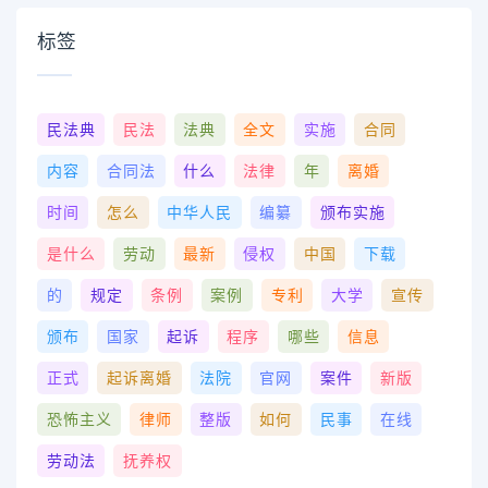
标签
民法典
民法
法典
全文
实施
合同
内容
合同法
什么
法律
年
离婚
时间
怎么
中华人民
编纂
颁布实施
是什么
劳动
最新
侵权
中国
下载
的
规定
条例
案例
专利
大学
宣传
颁布
国家
起诉
程序
哪些
信息
正式
起诉离婚
法院
官网
案件
新版
恐怖主义
律师
整版
如何
民事
在线
劳动法
抚养权