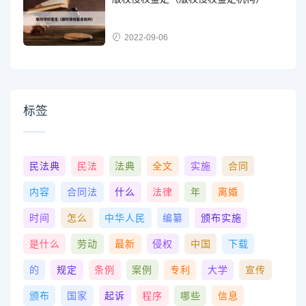
2022-09-06
标签
民法典
民法
法典
全文
实施
合同
内容
合同法
什么
法律
年
离婚
时间
怎么
中华人民
编纂
颁布实施
是什么
劳动
最新
侵权
中国
下载
的
规定
条例
案例
专利
大学
宣传
颁布
国家
起诉
程序
哪些
信息