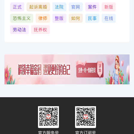
正式
起诉离婚
法院
官网
案件
新版
恐怖主义
律师
整版
如何
民事
在线
劳动法
抚养权
官方服务号
官方订阅号