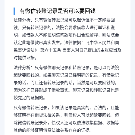
有微信转账记录是否可以要回钱
法律分析：只有微信转账记录可以起诉但不一定能要回
转账记录口供证人能定罪
钱。只有转账记录的，法院会要求借款人进行举证和说
明，如借款人不能证明该笔款项作出合理解释，则法院会
转账记录算证
认定此笔借款已真实发生。法律依据：《中华人民共和国
民事诉讼法》 第六十五条 当事人对自己提出的主张应当及
时提供证据。
法律分析：只有微信转账记录可
法律分析：只有微信聊天记录和转账记录，是可以到法院
起诉要回钱的。如果聊天记录已经明确的记录，有借款记
钱。只有转账记录的，法院会要求借
录的话，而且还有转账记录的话，当然是可以要回钱的。
因为这样已经形成了借款事实。聊天记录和转账记录也是
如借款人不能证明该笔款项作出合理
较充足的证据的。
只有微信转账记录，如果该记录是真实的、合法的，且能
笔借款已真...
够证明存在借贷法律关系，则债权人可以起诉要回钱。但
除微信转账记录外，债权人还可以依法收集借据、收据等
其他的能够证明借贷法律关系存在的证据。