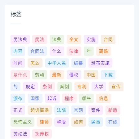
标签
民法典
民法
法典
全文
实施
合同
内容
合同法
什么
法律
年
离婚
时间
怎么
中华人民
编纂
颁布实施
是什么
劳动
最新
侵权
中国
下载
的
规定
条例
案例
专利
大学
宣传
颁布
国家
起诉
程序
哪些
信息
正式
起诉离婚
法院
官网
案件
新版
恐怖主义
律师
整版
如何
民事
在线
劳动法
抚养权