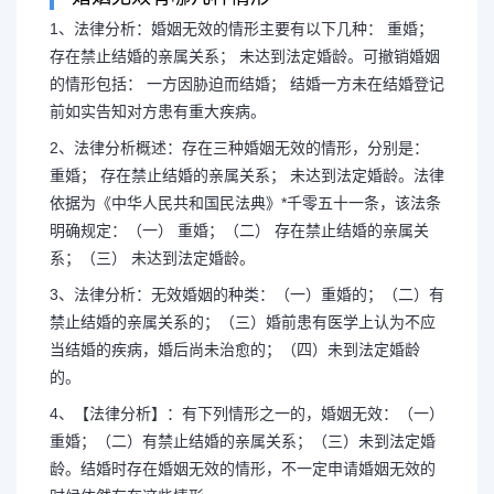
1、法律分析：婚姻无效的情形主要有以下几种： 重婚；
存在禁止结婚的亲属关系； 未达到法定婚龄。可撤销婚姻
的情形包括： 一方因胁迫而结婚； 结婚一方未在结婚登记
什么情况下婚姻自动失效
前如实告知对方患有重大疾病。
姻无效
2、法律分析概述：存在三种婚姻无效的情形，分别是：
重婚； 存在禁止结婚的亲属关系； 未达到法定婚龄。法律
依据为《中华人民共和国民法典》*千零五十一条，该法条
1、法律分析：婚姻无效的情形
明确规定：（一） 重婚；（二） 存在禁止结婚的亲属关
系；（三） 未达到法定婚龄。
婚； 存在禁止结婚的亲属关系； 
3、法律分析：无效婚姻的种类：（一）重婚的；（二）有
禁止结婚的亲属关系的；（三）婚前患有医学上认为不应
姻的情形包括： 一方因胁迫而结婚
当结婚的疾病，婚后尚未治愈的；（四）未到法定婚龄
的。
前如...
4、【法律分析】：有下列情形之一的，婚姻无效：（一）
重婚；（二）有禁止结婚的亲属关系；（三）未到法定婚
龄。结婚时存在婚姻无效的情形，不一定申请婚姻无效的