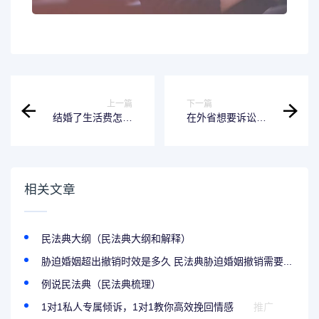
上一篇
下一篇
结婚了生活费怎么
在外省想要诉讼离
分配 结婚后生活费
婚首先要做的是什
用怎么算
么 我在外地想起诉
离婚怎么办
相关文章
民法典大纲（民法典大纲和解释）
胁迫婚姻超出撤销时效是多久 民法典胁迫婚姻撤销需要...
例说民法典（民法典梳理）
1对1私人专属倾诉，1对1教你高效挽回情感
推广