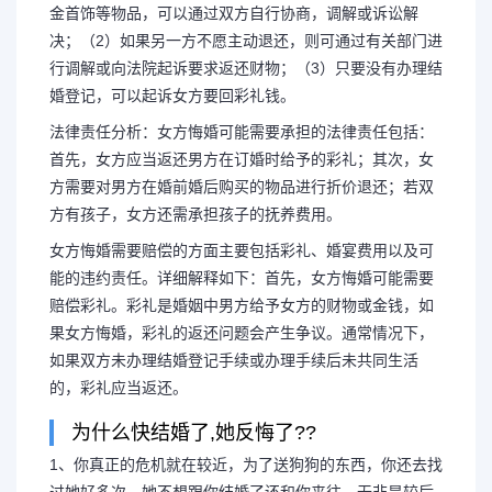
金首饰等物品，可以通过双方自行协商，调解或诉讼解
决；（2）如果另一方不愿主动退还，则可通过有关部门进
行调解或向法院起诉要求返还财物；（3）只要没有办理结
婚登记，可以起诉女方要回彩礼钱。
法律责任分析：女方悔婚可能需要承担的法律责任包括：
首先，女方应当返还男方在订婚时给予的彩礼；其次，女
方需要对男方在婚前婚后购买的物品进行折价退还；若双
方有孩子，女方还需承担孩子的抚养费用。
女方悔婚需要赔偿的方面主要包括彩礼、婚宴费用以及可
能的违约责任。详细解释如下：首先，女方悔婚可能需要
赔偿彩礼。彩礼是婚姻中男方给予女方的财物或金钱，如
果女方悔婚，彩礼的返还问题会产生争议。通常情况下，
如果双方未办理结婚登记手续或办理手续后未共同生活
的，彩礼应当返还。
为什么快结婚了,她反悔了??
1、你真正的危机就在较近，为了送狗狗的东西，你还去找
过她好多次，她不想跟你结婚了还和你来往，无非是较后