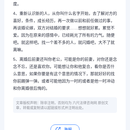
度。
4、重新认识新的人，从你叫什么名字开始，去了解对方的
喜好，条件，成长经历，再一次做以前和前任做过的事，
再谈婚论嫁，双方对结婚的要求……想想就好累。累觉不
爱。因为在原来的感情中，已经耗光了所有的力气。随便
吧。就这样吧。找一个差不多的人，就闪婚吧，大不了就
离嘛。
5、离婚后前妻还叫你老公，可能是你的前妻，对你还是念
念不忘，还是喜欢你。可能想让你和他复合，看你是否什
么意思，如果你要是有这个意思的情况下，那就好好的找
你前踢弹一弹。或者可能他因为一时的或者是他一时冲动
和你离婚很后悔的。
文章版权声明：除非注明，否则均为 六尺法律咨询网 原创文
章，转载或复制请以超链接形式并注明出处。
海报