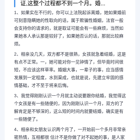
证,这整个过程都不到一个月。婚...
1、如果实在不行的，你可以上法院起诉离婚，她如果婚前
可刻意隐瞒她的性取向的话，属于欺骗性婚姻，法官一般
会支持你的请求的，就是取证可能会有一些麻烦，当然如
果她本人承认那是较好了，如果她否认的话，那就比较麻
烦。
2、相亲没几天，双方都不是很熟，女孩就急着结婚，这是
有点不正常。一，她可能对你一见钟情了，但毕竟时间很
短，不应该这样草率。婚姻大事，一辈子的事，应当感情
发展到一定程度，水到渠成，也就是说，先建立牢固的感
情基础，才不至于将来后悔。
3、我觉得刚刚认识一个月就主动说要跟你结婚，我觉得这
个女孩是有一些随便的，因为刚刚认识一个月，双方的了
解肯定是不够深的，这么短的时间内就要结婚，确实是有
一些随便了。
4、相亲和女朋友认识两个月了，一开始前一个多月非常亲
密热情，互相都很 估计不是你做了对不起她的事，是人家