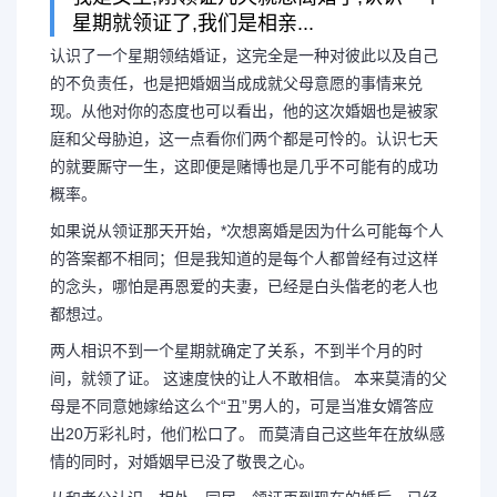
星期就领证了,我们是相亲...
认识了一个星期领结婚证，这完全是一种对彼此以及自己
的不负责任，也是把婚姻当成成就父母意愿的事情来兑
相亲领证了后悔了怎么办
现。从他对你的态度也可以看出，他的这次婚姻也是被家
庭和父母胁迫，这一点看你们两个都是可怜的。认识七天
说领证
的就要厮守一生，这即便是赌博也是几乎不可能有的成功
概率。
认识了一个星期领结婚证，这完
如果说从领证那天开始，*次想离婚是因为什么可能每个人
的答案都不相同；但是我知道的是每个人都曾经有过这样
己的不负责任，也是把婚姻当成成就
的念头，哪怕是再恩爱的夫妻，已经是白头偕老的老人也
都想过。
现。从他对你的态度也可以看出，他
两人相识不到一个星期就确定了关系，不到半个月的时
间，就领了证。 这速度快的让人不敢相信。 本来莫清的父
和父母胁迫，...
母是不同意她嫁给这么个“丑”男人的，可是当准女婿答应
出20万彩礼时，他们松口了。 而莫清自己这些年在放纵感
情的同时，对婚姻早已没了敬畏之心。