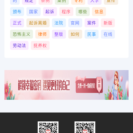
的
规定
条例
案例
专利
大学
宣传
颁布
国家
起诉
程序
哪些
信息
正式
起诉离婚
法院
官网
案件
新版
恐怖主义
律师
整版
如何
民事
在线
劳动法
抚养权