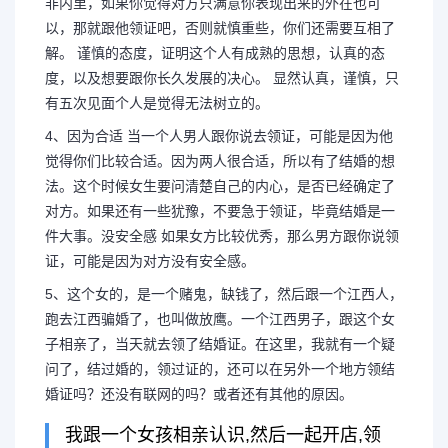
非内里，如果你觉得对方只满意你表现出来的外在也可
以，那就跟他领证吧，否则就慎重些，你们还需要互相了
解。 谨慎的态度，证明这个人有成熟的思想，认真的态
度，以及想要跟你长久发展的决心。 显然认真，谨慎，只
有五次见面个人是觉得无法树立的。
4、因为合适 当一个人男人跟你说去领证，可能是因为他
觉得你们比较合适。因为两人很合适，所以有了结婚的想
法。这个时候女生要问清楚自己的内心，是否已经确定了
对方。如果还有一些犹豫，不要急于领证，毕竟结婚是一
件大事。没安全感 如果女方比较优秀，那么男方跟你说领
证，可能是因为对方没有安全感。
5、这个女的，是一个赌鬼，缺钱了，然后跟一个江西人，
跑去江西骗婚了，也叫做放鹰。一个江西男子，跟这个女
子相亲了，当天就去领了结婚证。在这里，我就有一个疑
问了，结过婚的，领过证的，还可以在另外一个地方领结
婚证吗？还没有联网的吗？或者还有其他的原因。
我跟一个女孩相亲认识,然后一起开店,领