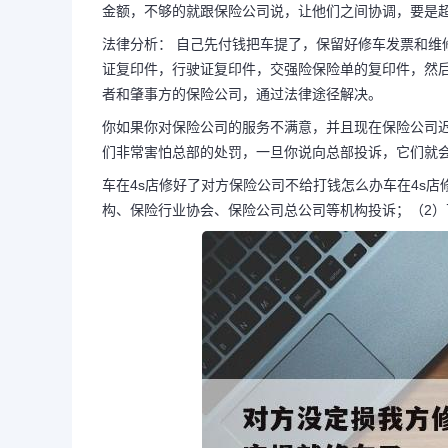
金额，不够的就跟保险公司说，让他们之间协调，要是
法律分析： 自己先付钱把车提了，保留好修车发票和维
证复印件，行驶证复印件，交强险保险单的复印件，然
对方没定损我方修完了可
者和肇事方的保险公司，通过法律途径解决。
方没定损就修
你如果你对保险公司的服务不满意，并且现在保险公司
们非常害怕总部的处罚，一旦你说向总部投诉，它们就
车在4s店修好了对方保险公司不给打钱怎么办车在4s
法律分析：如果是保险公司先对
构、保险行业协会、保险公司总公司等机构投诉；（2）
会给具双方的车辆定损单，然后就根
千万别超过这个金额，不够的就跟保
协调，要是...