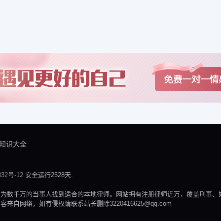
知识大全
32号-12
安全运行2528天.
，为数千万的当事人找到适合的本地律师。网站拥有注册律师近万，覆盖刑事、
网络，如有侵权请联系站长删除3220416625@qq.com