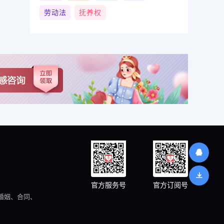
劳动法
抚养权
官方服务号
官方订阅号
婚姻、合同、