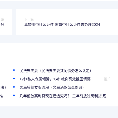
一篇
下一篇
么分
离婚用带什么证件 离婚带什么证件去办理2024
民法典夫妻（民法典夫妻共同债务怎么认定）
..
1对1私人专属倾诉，1对1教你高效挽回情感
推广
三者）
义乌醉驾立案流程（义乌酒驾怎么处罚）
谁
几年前放高利贷现在还追究吗？ 三年前放过高利贷,现...