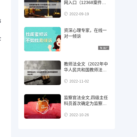
网入口（12368案件查
询系统官网http）
2022-09-19
事
资深心理专家，在线一
对一倾诉
它
教师法全文（2022年中
华人民共和国教师法全
文）
2022-11-02
监察官法全文,四级主任
科员首次确定为监察
官，二级，三级还是四
级?
2022-10-26