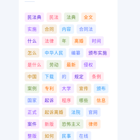
民法典
民法
法典
全文
实施
合同
内容
合同法
什么
法律
年
离婚
时间
怎么
中华人民
编纂
颁布实施
是什么
劳动
最新
侵权
中国
下载
的
规定
条例
案例
专利
大学
宣传
颁布
国家
起诉
程序
哪些
信息
正式
起诉离婚
法院
官网
案件
新版
恐怖主义
律师
整版
如何
民事
在线