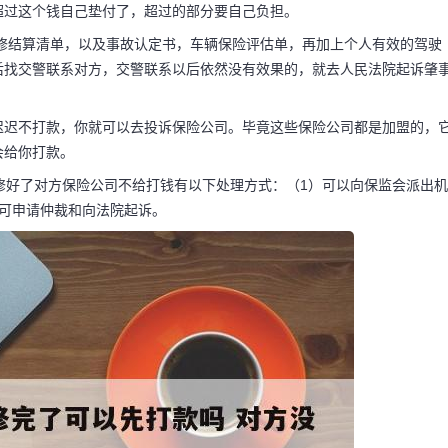
超过这个钱自己垫付了，超过的部分要自己负担。
修结算清单，以及事故认定书，车辆保险评估单，再加上个人有效的驾驶
后找交警联系对方，交警联系以后依然没有效果的，就去人民法院起诉肇
以先打款吗 对
车了
迟迟不打款，你就可以去投诉保险公司。毕竟这些保险公司都是加盟的，
会给你打款。
店修好了对方保险公司不给打钱有以下处理方式：（1）可以向保监会派出机
双方进行定损了，肯定
可申请仲裁和向法院起诉。
据定损单给双方修车，
险公司说，让他们之间