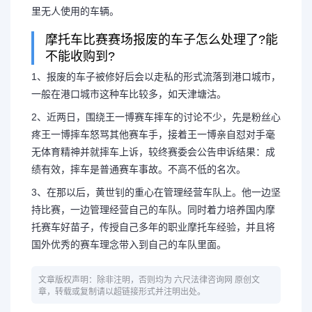
里无人使用的车辆。
摩托车比赛赛场报废的车子怎么处理了?能
不能收购到?
1、报废的车子被修好后会以走私的形式流落到港口城市，
一般在港口城市这种车比较多，如天津塘沽。
2、近两日，围绕王一博赛车摔车的讨论不少，先是粉丝心
疼王一博摔车怒骂其他赛车手，接着王一博亲自怼对手毫
无体育精神并就摔车上诉，较终赛委会公告申诉结果：成
绩有效，摔车是普通赛车事故。不高不低的名次。
3、在那以后，黄世钊的重心在管理经营车队上。他一边坚
持比赛，一边管理经营自己的车队。同时着力培养国内摩
托赛车好苗子，传授自己多年的职业摩托车经验，并且将
国外优秀的赛车理念带入到自己的车队里面。
文章版权声明：除非注明，否则均为 六尺法律咨询网 原创文
章，转载或复制请以超链接形式并注明出处。