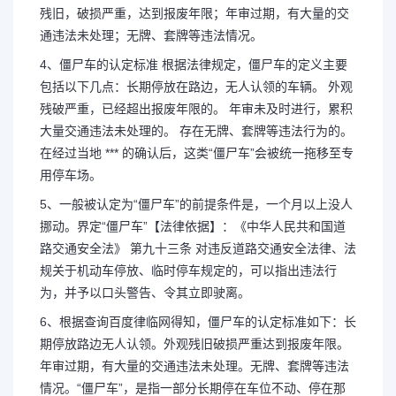
残旧，破损严重，达到报废年限；年审过期，有大量的交
通违法未处理；无牌、套牌等违法情况。
4、僵尸车的认定标准 根据法律规定，僵尸车的定义主要
包括以下几点：长期停放在路边，无人认领的车辆。 外观
残破严重，已经超出报废年限的。 年审未及时进行，累积
大量交通违法未处理的。 存在无牌、套牌等违法行为的。
在经过当地 *** 的确认后，这类“僵尸车”会被统一拖移至专
用停车场。
5、一般被认定为“僵尸车”的前提条件是，一个月以上没人
挪动。界定“僵尸车”【法律依据】：《中华人民共和国道
路交通安全法》 第九十三条 对违反道路交通安全法律、法
规关于机动车停放、临时停车规定的，可以指出违法行
为，并予以口头警告、令其立即驶离。
6、根据查询百度律临网得知，僵尸车的认定标准如下：长
期停放路边无人认领。外观残旧破损严重达到报废年限。
年审过期，有大量的交通违法未处理。无牌、套牌等违法
情况。“僵尸车”，是指一部分长期停在车位不动、停在那