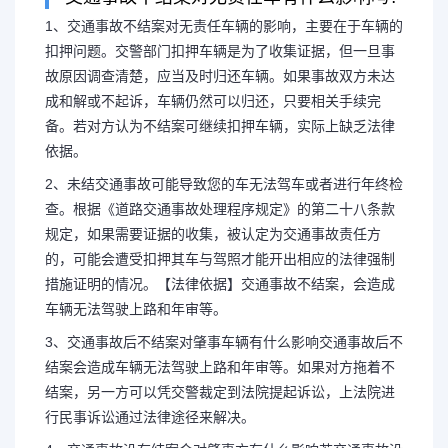
1、交通事故不结案对无责任车辆的影响，主要在于车辆的
扣押问题。交警部门扣押车辆是为了收集证据，但一旦事
故原因调查清楚，应当及时归还车辆。如果事故双方未达
交警收车不认领会怎样 
成和解或不起诉，车辆仍然可以归还，只要相关手续完
备。若对方认为不结案可继续扣押车辆，实际上缺乏法律
是怎么回事
依据。
2、未结交通事故可能导致您的车无法驾车或者进行年终检
1、交通事故不结案对无责任车
查。根据《道路交通事故处理程序规定》的第二十八条款
规定，如果需要证据的收集，被认定为交通事故责任方
的扣押问题。交警部门扣押车辆是为
的，可能会遭受扣押其车与驾照才能开出相应的法律强制
措施证明的情况。【法律依据】交通事故不结案，会造成
故原因调查清楚，应当及时归还车辆
车辆无法驾驶上路和年审等。
3、交通事故后不结案对肇事车辆有什么影响交通事故后不
和解或不起...
结案会造成车辆无法驾驶上路和年审等。如果对方拖着不
结案，另一方可以凭交警裁定到法院提起诉讼，上法院进
行民事诉讼通过法律途径来解决。