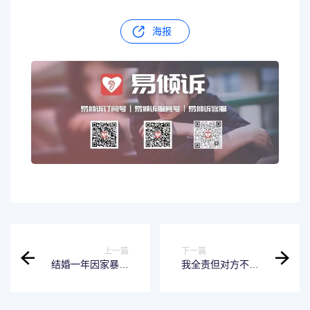
海报
上一篇
下一篇
结婚一年因家暴离
我全责但对方不去
婚了彩礼退 结婚一
定损我怎么办 我全
年被家暴离婚用退
责对方一直不去定
彩礼吗
损