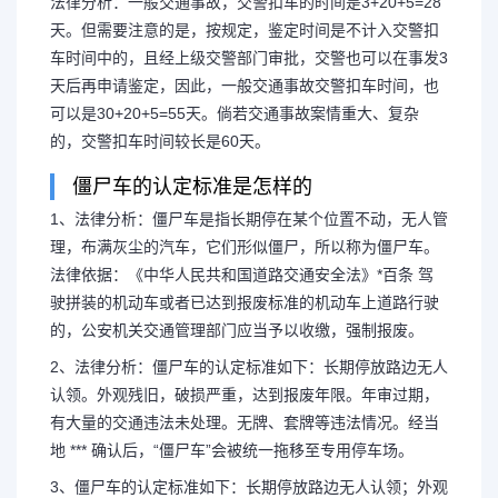
法律分析：一般交通事故，交警扣车的时间是3+20+5=28
天。但需要注意的是，按规定，鉴定时间是不计入交警扣
车时间中的，且经上级交警部门审批，交警也可以在事发3
天后再申请鉴定，因此，一般交通事故交警扣车时间，也
可以是30+20+5=55天。倘若交通事故案情重大、复杂
的，交警扣车时间较长是60天。
僵尸车的认定标准是怎样的
1、法律分析：僵尸车是指长期停在某个位置不动，无人管
理，布满灰尘的汽车，它们形似僵尸，所以称为僵尸车。
法律依据：《中华人民共和国道路交通安全法》*百条 驾
驶拼装的机动车或者已达到报废标准的机动车上道路行驶
的，公安机关交通管理部门应当予以收缴，强制报废。
2、法律分析：僵尸车的认定标准如下：长期停放路边无人
认领。外观残旧，破损严重，达到报废年限。年审过期，
有大量的交通违法未处理。无牌、套牌等违法情况。经当
地 *** 确认后，“僵尸车”会被统一拖移至专用停车场。
3、僵尸车的认定标准如下：长期停放路边无人认领；外观