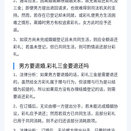
2、通常而言，因离婚需解除婚姻关系，故无需返还彩礼及
三金；即便男方提出退回请求，也很难得到司法机关的支
持。然而，若存在已登记却未同居，或彩礼使男方生活困
难之情形，离婚时男方有权追索彩礼，女方此时应予还
返。
3、如双方尚未完成婚姻登记且未共同生活，则应全额返还
彩礼；若虽未登记，但已共同生活，则可酌情返还部分彩
礼。
男方要退婚,彩礼三金要退还吗
1、法律分析：如果男方要退婚的话，彩礼三金是需要退还
的，虽然给女方彩礼属于赠与行为，但该赠与行为是以结
婚为前提的，所以如果双方没有办理结婚登记的话，则需
要返还彩礼。
2、在订婚后，无论由哪一方提出分手，若未能达成婚姻协
议，彩礼应予退还；然而若双方已共同生活，且部分彩礼
已用于共同消耗，则不必归还该部分消耗款项。
3、法律分析： 订婚后，无论哪方提出分手，只要较终没