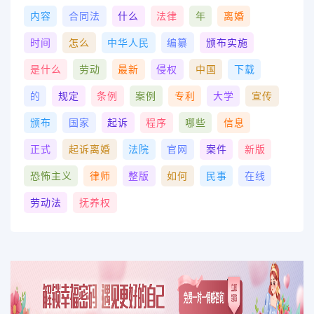
内容
合同法
什么
法律
年
离婚
时间
怎么
中华人民
编纂
颁布实施
是什么
劳动
最新
侵权
中国
下载
的
规定
条例
案例
专利
大学
宣传
颁布
国家
起诉
程序
哪些
信息
正式
起诉离婚
法院
官网
案件
新版
恐怖主义
律师
整版
如何
民事
在线
劳动法
抚养权