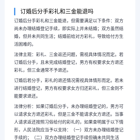
订婚后分手彩礼和三金能退吗
订婚后分手彩礼和三金能退，但需要满足以下条件：双方
没领证分手彩礼和三金要
尚未办理结婚登记手续，即实际上并未结婚；双方虽然结
婚，但并未共同生活；结婚前给对方彩礼，导致给付方生
礼钱及三金能要
活困难的。
法律主观：彩礼、三金返还问题，需视具体情况而定。若
订婚后分手彩礼和三金能退，但
订婚后分手，且未完成结婚登记，男方有权要求女方退还
彩礼，但三金通常不予退还。
方尚未办理结婚登记手续，即实际上
订婚后若分手，彩礼的退还情况需视具体情形而定。若未
进行结婚登记，男方有权要求女方归还彩礼，但三金则不
婚，但并未共同生活；结婚前给对方
能要求退还。
法律分析：如果订婚后分手，未办理结婚登记的，男方可
困难的。
以请求女方退还彩礼，但是三金不能请求女方退还。当事
人请求返还按照习俗给付的彩礼的，如果查明属于以下情
形，人民法院应当予以支持：（一）双方未办理结婚登记
手续的；（二）双方办理结婚登记手续但确未共同生活