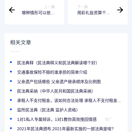
上一篇
下一篇
哪种情形可以依法
用彩礼投资算个人
扣留车辆 哪些行为
财产 用彩礼投资算
可以扣留车辆
个人财产所得税吗
相关文章
民法典释（民法典释义和民法典解读哪个好）
交通事故保险不赔的谁承担的简单介绍
父亲遗产包括哪些 父亲遗产继承顺序及比例图
民法典采纳（中华人民共和国民法典采纳）
承租人不支付租金，该如何合法处理 承租人不支付租金...
监所民法典（民法典 监护人资格）
1对1私人专属倾诉，1对1教你高效挽回情感
推广
2021年民法典颁布,2021年最新实施的一部法典是啥?