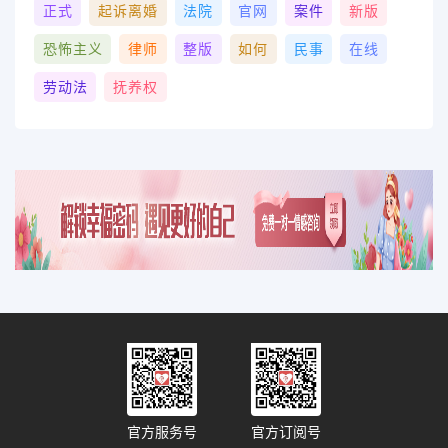
正式
起诉离婚
法院
官网
案件
新版
恐怖主义
律师
整版
如何
民事
在线
劳动法
抚养权
官方服务号
官方订阅号