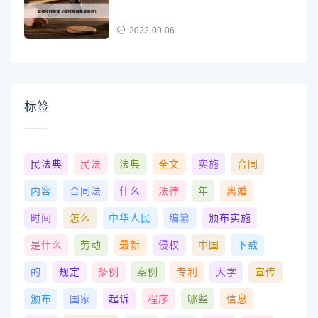
2022-09-06
标签
民法典
民法
法典
全文
实施
合同
内容
合同法
什么
法律
年
离婚
时间
怎么
中华人民
编纂
颁布实施
是什么
劳动
最新
侵权
中国
下载
的
规定
条例
案例
专利
大学
宣传
颁布
国家
起诉
程序
哪些
信息