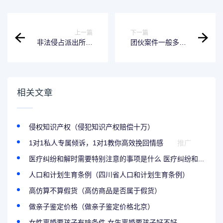
上一篇
下一篇
非法侵占派出所可
团伙案件一般多久
以立案吗 非法占有
开庭 团伙案到法院
派出所立案吗
多久开庭
相关文章
侵权知识产权（侵犯知识产权赔偿十万）
1对1私人专属倾诉，1对1教你高效挽回情感
推广
医疗纠纷和解时需要特别注意的事项是什么 医疗纠纷和...
人口和计划生育条例（四川省人口和计划生育条例）
高仿算不算假货（高仿商品是否属于假货）
做亲子鉴定价格（做亲子鉴定价格北京）
女性离婚要孩子有啥条件 女生离婚要孩子好不好