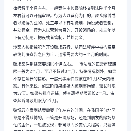
律师解半个月左右。一般案件由检察院移交到法院半个月
左右就可以开庭审理。行为人以营利为目的，聚众赌博或
者以赌博为业的，处三年以下有期徒刑、拘役或者管制，
并处罚金。行为人以营利为目的，开设赌场的，处三年以
下有期徒刑、拘役或者管制，并处罚金。
涉案人被指控犯有开设赌场罪行，从司法程序中被拘留至
较终判决宣告之日为止，通常需要大约三个月的时间。
赌场案件到结案要2到3个月左右。一审法院的正常审理期
限一般为2个月，至迟不超过3个月，特殊情况例外。如果
不存在延长的情形，一般刑事案件应该在6个月37天内结
案。具体来说：侦查阶段果嫌疑人被刑事拘留，较长时限
为37天。如果被批准逮捕，侦查羁押期限延长2个月。审
查起诉阶段期限为1个月。
赌博罪立案到结案需要半年左右的时间，在我国任何地区
都是不得赌博的，不管是开设赌场，还是到朋友的赌场帮
忙的主体，一般被发现，都可以向公安机关报案，只要满