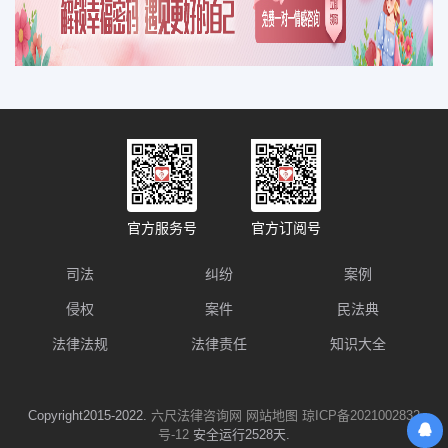
官方服务号
官方订阅号
司法
纠纷
案例
侵权
案件
民法典
法律法规
法律责任
知识大全
Copyright2015-2022.
六尺法律咨询网
网站地图
琼ICP备2021002832
号-12
安全运行2528天.