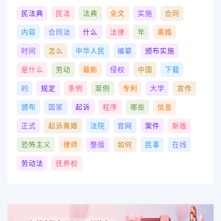
民法典
民法
法典
全文
实施
合同
内容
合同法
什么
法律
年
离婚
时间
怎么
中华人民
编纂
颁布实施
是什么
劳动
最新
侵权
中国
下载
的
规定
条例
案例
专利
大学
宣传
颁布
国家
起诉
程序
哪些
信息
正式
起诉离婚
法院
官网
案件
新版
恐怖主义
律师
整版
如何
民事
在线
劳动法
抚养权