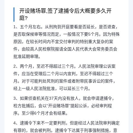
开设赌场罪,签了逮捕令后大概要多久开
庭?
赌博案子交到检察院多久
1、五个月左右。从刑拘到开庭要看是否延长，是否退查，
是否取保候审等情况而定，一般情况下要5个月。因为特殊
到了检察院什么时
原因，在较长时间内不宜交付审判的特别重大复杂的案
件，由较高人民检察院报请全国人民代表大会常务委员会
批准延期审理。
1、五个月左右。从刑拘到开庭
2、两个月，至迟不得超过三个月。人民法院审理公诉案
件，应当在受理后二个月以内宣判，至迟不得超过三个
查，是否取保候审等情况而定，一般
月。对于可能判处死刑的案件或者附带民事诉讼的案件，
经上一级人民法院批准，可以延长三个月。
殊原因，在较长时间内不宜交付审判
3、如果侦查机关在37天内没有放人，就会申请逮捕令，
检方批捕后，会以“开设赌场罪”提起公诉，必经审判程
件，由较高人...
序。至少得6个月才会有结果。
4、逮捕令下来不一定要判刑，但是经过人民法院审判确定
有罪的，就会被判刑。逮捕令下达属于刑事强制措施，意