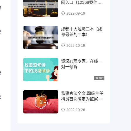
网入口（12368案件查
方
询系统官网http）
2022-09-19
成都十大垃圾二本（成
况
都最差的二本）
2022-10-19
资深心理专家，在线一
对一倾诉
返
监察官法全文,四级主任
以
科员首次确定为监察
官，二级，三级还是四
级?
2022-10-26