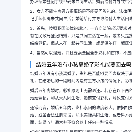
办理结婚登记手续但确未共同生活；婚前给付并导致给
2、女方不能生育男方提离婚是不能要回彩礼的。法律
记手续但确未共同生活；婚前给付并导致给付人生活困
3、首先，按照我国法律的规定，一方向法院起诉要求
有在民政局登记结婚，只是共同生活在一起，或者只是
结婚登记，但从未在一起共同生活，或是偶尔在一起居
4、当然可以退婚，并且要索要回全部彩礼和首饰，不应
结婚五年没有小孩离婚了彩礼能要回去吗
结婚五年没有小孩离婚了，彩礼是否能够要回去取决于
礼，在结婚后的一段时间内没有生育小孩的情况下，彩
婚后五年离婚时，彩礼原则上无需退还。若存在以下两
婚姻登记，却从未共同生活；婚前支付彩礼，导致支付
长按图片识别二维
通常而言，婚后五年内，彩礼索回的难度较大。依据相
婚；或虽合法注册无误，却未实际共同生活；或者男方
而，结婚五年通常并不符合以上任何一种情况。