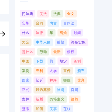
民法典
民法
法典
全文
实施
合同
内容
合同法
什么
法律
年
离婚
时间
怎么
中华人民
编纂
颁布实施
是什么
劳动
最新
侵权
中国
下载
的
规定
条例
案例
专利
大学
宣传
颁布
国家
起诉
程序
哪些
信息
正式
起诉离婚
法院
官网
案件
新版
恐怖主义
律师
整版
如何
民事
在线