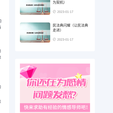
为契机）
2023-01-17
的
民法典闪耀（让民法典
再
走进）
2023-01-17
那
部
的
续