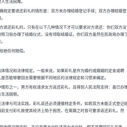
付人生活困难。
明确规定要退还彩礼的情形是：双方未办理结婚登记手续；双方办理结婚登
难。
对方退还彩礼的，只有在以下几种情况下才可以要求对方退还：你们双方没
按照习俗办理了结婚仪式，没有领取结婚证。你们双方虽然在民政局办理
住。
给她任何赔偿。
具体情况和法律规定。一般来说，如果彩礼是作为婚约或婚姻的定金或聘
礼是否能够要回去需要根据不同地区的法律规定和习惯来确定。
种情形之一，男方有权请求女方返还彩礼，且得到人民法院支持：虽已办
方生活困顿。
码阅读更多
关法律与司法实践，彩礼返还必须遵循特定条件。如若双方未能正式登记
婚前支付彩礼致使其经济上陷于困苦，在离婚之时皆可要求返还彩礼。然