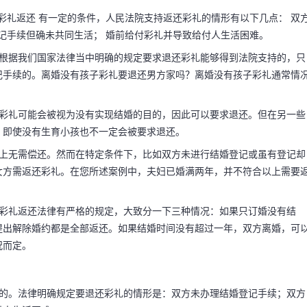
 彩礼返还 有一定的条件，人民法院支持返还彩礼的情形有以下几点： 双
婚登记手续但确未共同生活； 婚前给付彩礼并导致给付人生活困难。
彩礼吗 离婚了
为根据我们国家法律当中明确的规定要求退还彩礼能够得到法院支持的，只
记手续的。离婚没有孩子彩礼要退还男方家吗？离婚没有孩子彩礼通常情
以要回吗
，彩礼可能会被视为没有实现结婚的目的，因此可以要求退还。但在另一些
，即使没有生育小孩也不一定会被要求退还。
与有没有孩子没有关系。
则上无需偿还。然而在特定条件下，比如双方未进行结婚登记或虽有登记却
女方需返还彩礼。在您所述案例中，夫妇已婚满两年，并不符合以上需要
支持返还彩礼的情形有以
没有 结婚 ； ...
于彩礼返还法律有严格的规定，大致分一下三种情况：如果只订婚没有结
提出解除婚约都是全部返还。如果结婚时间没有超过一年，双方离婚，可
况而定。
礼的。法律明确规定要退还彩礼的情形是：双方未办理结婚登记手续；双方