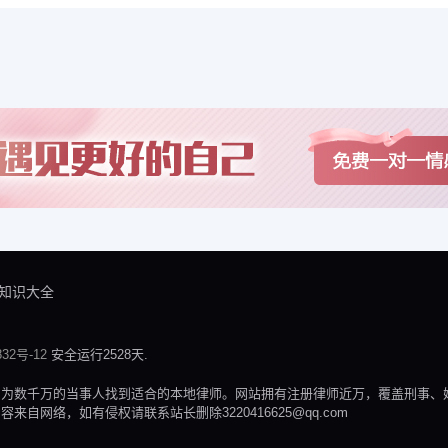
知识大全
32号-12
安全运行2528天.
，为数千万的当事人找到适合的本地律师。网站拥有注册律师近万，覆盖刑事、
网络，如有侵权请联系站长删除3220416625@qq.com