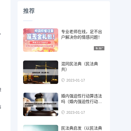
推荐
专业老师在线，足不出
了
户解决你的情感问题！
混同民法典（民法典
共）
2023-01-17
理
婚内强迫性行动算违法
吗（婚内强迫性行动算
结
违法吗知乎）
2023-01-17
民法典启发（以民法典