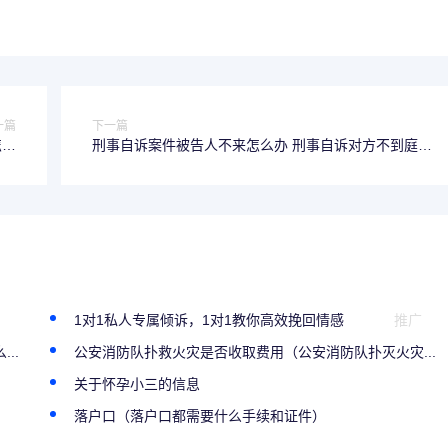
一篇
下一篇
怎么
刑事自诉案件被告人不来怎么办 刑事自诉对方不到庭怎
办
么办
）
1对1私人专属倾诉，1对1教你高效挽回情感
推广
..
公安消防队扑救火灾是否收取费用（公安消防队扑灭火灾...
关于怀孕小三的信息
落户口（落户口都需要什么手续和证件）