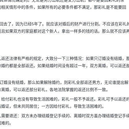
的具体情况确定的。无论是男方出轨还是女方出轨，都不是要回彩礼的条
的相关情形中的条件，如果所有的必要条件都不满足，那彩礼是不能要回
回去了，因为已经5年了。就应该对婚后的财产进行分割。不应该在彩礼
而且如果双方的家庭都对这个新人，拿出一样多的钱的话。那么就不应该
。
礼返还法律有严格的规定，大致分一下三种情况：如果只订婚没有结婚，
除婚约都是全部返还。如果结婚时间没有超过一年，双方离婚，可以返还
。
只订婚没有结婚，那么如果解除婚约，则彩礼全部返还男方，无论谁提出解
方离婚，可以返还部分彩礼，各地法院掌握的返还比例不一致。
，给付彩礼也没有导致生活困难的，彩礼一般不予返还。彩礼可予以返还
结婚证，但未共同居住；一方因给付彩礼，导致生活困难的。
礼需要退还：双方未办理结婚登记手续的、离婚时双方虽办理结婚登记手
困难的。