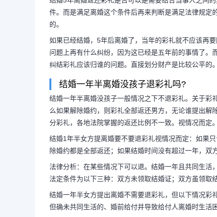
结婚5年离婚返还彩礼是否可以是需要结合当事人之间
件。而是满足离婚这个条件后再来判断是满足法律规定
的。
如果已经结婚，5年后离婚了，当年的彩礼就不应该再要
问题上再有什么纠纷，因为这已经是五年前的事情了。
纠结彩礼应该归谁的问题。直接划分财产是比较公平的
结婚一年半离婚没孩子退彩礼吗?
结婚一年半离婚没孩子一般情况之下不退彩礼。关于彩
么如果解除婚约，则彩礼全部返还男方，无论谁提出解
分彩礼，各地法院掌握的返还比例不一致。视情况而定
结婚1年半女方提离婚要不要退彩礼视情况而定：如果
除婚约都是全部返还；如果结婚时间没有超过一年，双
法律分析：在某些情况下可以退。结婚一年且共同生活
法定条件为以下三种：双方未领取结婚证；双方虽领取
结婚一年半女方提出离婚不需要退彩礼，但以下情况彩
但确未共同生活的、婚前给付并导致给付人离婚时生活