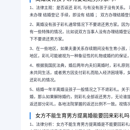
1、法律主观：是否返还 彩礼 与有没有孩子没有关系。
未办理 结婚登记 手续，即没有 结婚 ； 双方办理结
夫妻没有孩子离婚需要退
2、离婚没有孩子彩礼通常情况下不要退还男方家。因
有一些特殊的情况，比如说双方当事人没有办理结婚登
没有孩子彩礼钱可
下不要退还男方家。
3、在一些地区，如果夫妻关系存续期间没有生育小孩
地区，彩礼可能被视为一种象征性的礼物或婚约的保证
1、法律主观：是否返还 彩礼 
4、根据我国民法典，婚后两年内夫妇离婚时，彩礼原
未共同生活，或者男方因支付彩礼而陷入经济困境等，
彩礼返还 有一定的条件，人民法院
还彩礼的情况。
下几点： 双方未办理 结婚登记 手续，即
5、结婚一年半离婚没孩子一般情况之下不退彩礼。关
婚，那么如果解除婚约，则彩礼全部返还男方，无论谁
返还部分彩礼，各地法院掌握的返还比例不一致。视情
女方不能生育男方提离婚能要回来彩礼吗
1、法律分析：女方不能生育男方提离婚是不能要回彩