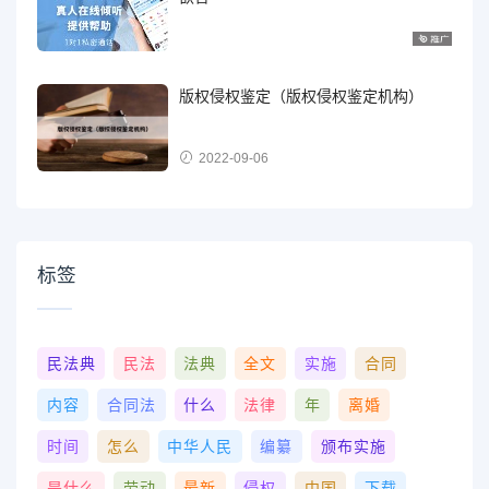
版权侵权鉴定（版权侵权鉴定机构）
2022-09-06
标签
民法典
民法
法典
全文
实施
合同
内容
合同法
什么
法律
年
离婚
时间
怎么
中华人民
编纂
颁布实施
是什么
劳动
最新
侵权
中国
下载