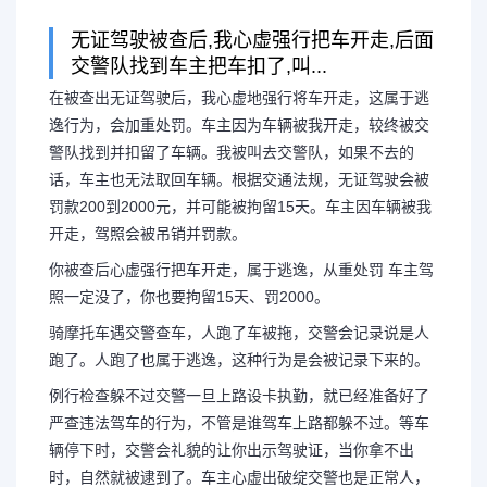
无证驾驶被查后,我心虚强行把车开走,后面
交警队找到车主把车扣了,叫...
无证驾驶被交警抓到不去
在被查出无证驾驶后，我心虚地强行将车开走，这属于逃
逸行为，会加重处罚。车主因为车辆被我开走，较终被交
无证驾驶被交警逮
警队找到并扣留了车辆。我被叫去交警队，如果不去的
话，车主也无法取回车辆。根据交通法规，无证驾驶会被
罚款200到2000元，并可能被拘留15天。车主因车辆被我
在被查出无证驾驶后，我心虚地
开走，驾照会被吊销并罚款。
你被查后心虚强行把车开走，属于逃逸，从重处罚 车主驾
逃逸行为，会加重处罚。车主因为车
照一定没了，你也要拘留15天、罚2000。
骑摩托车遇交警查车，人跑了车被拖，交警会记录说是人
警队找到并扣留了车辆。我被叫去交
跑了。人跑了也属于逃逸，这种行为是会被记录下来的。
车主也无法...
例行检查躲不过交警一旦上路设卡执勤，就已经准备好了
严查违法驾车的行为，不管是谁驾车上路都躲不过。等车
辆停下时，交警会礼貌的让你出示驾驶证，当你拿不出
时，自然就被逮到了。车主心虚出破绽交警也是正常人，