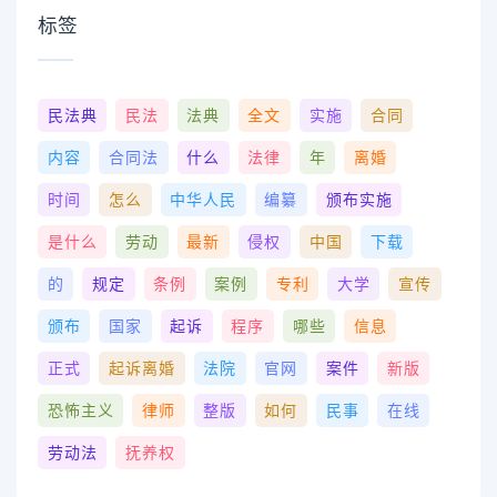
标签
民法典
民法
法典
全文
实施
合同
内容
合同法
什么
法律
年
离婚
时间
怎么
中华人民
编纂
颁布实施
是什么
劳动
最新
侵权
中国
下载
的
规定
条例
案例
专利
大学
宣传
颁布
国家
起诉
程序
哪些
信息
正式
起诉离婚
法院
官网
案件
新版
恐怖主义
律师
整版
如何
民事
在线
劳动法
抚养权