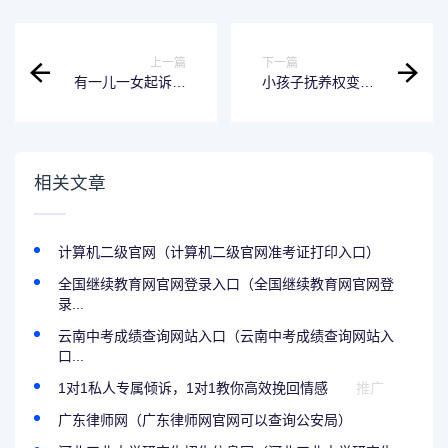
上一篇
下一篇
有一儿一女起诉离
小孩子抚养权变更
婚怎么判 有一儿一
需要什么材料 孩子
女离婚咋判
抚养权变更需要什
么资料
相关文章
计算机二级官网（计算机二级官网准考证打印入口）
全国继续教育网官网登录入口（全国继续教育网官网登
录...
云南中考成绩查询网站入口（云南中考成绩查询网站入
口...
1对1私人专属倾诉，1对1教你高效挽回情感
推广
广东律师网（广东律师网官网可以查询公安局）