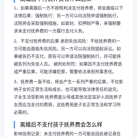
1、如果离婚后一方不按照判决支付抚养费，将会面临以下
法律后果：强制执行：另一方可以向法院申请强制执行，
法院将会采取强制措施，如查封、扣押财产等，来强制要
拒绝支付抚养费法院怎么
求未支付抚养费的一方履行支付义务。
养费的后果
2、不支付抚养费的后果 承担失信风险：不给抚养费的一
方可能会面临失信风险。另一方可以向法院提起诉讼。如
果被告仍不支付，原告可以申请法院强制执行，并可能将
1、如果离婚后一方不按照判决
被告列为失信人员。 被判处刑罚：如果因不支付抚养费造
成严重后果，可能涉嫌犯罪，需要依法承担刑事责任。
下法律后果：强制执行：另一方可以
3、抚养费一直不给，将会产生一系列严重的后果，不仅影
响子女的正常生活和成长，也可能导致法律责任的追究。
法院将会采取强制措施，如查封、扣
子女生活受影响 抚养费是父母或其他法定监护人因抚养子
女而应当支付的费用，这些费用是子女正常生活和学习所
未支付抚养...
必需的。
离婚后不支付孩子抚养费会怎么样
影响信用记录：未支付抚养费的一方可能会因此被记录在