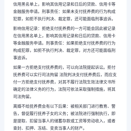
信用黑名单上，影响其信用记录和日后的贷款、信用卡等
金融服务申请。刑事责任：如果未支付抚养费的行为构成
犯罪，如拒不执行判决、裁定罪，还可能面临刑事追诉。
影响信用记录：拒绝支付抚养费的一方可能会因此被记录
在信用黑名单上，影响其信用记录和日后的贷款、信用卡
等金融服务申请。刑事责任：如果拒绝支付抚养费的行为
构成犯罪，如拒不执行判决、裁定罪，对方还可能面临刑
事追诉。
如果一方拒绝支付抚养费的，可以向法院提起诉讼。拒付
抚养费可以实行司法拘留 法院判决支付抚养费后，而应支
付一方拒绝支付抚养费，对其不履行法院生效法律文书所
确定的法律义务的行为，法院可依法采取强制措施，将其
司法拘留。
长按图片识别二维
离婚不给抚养费会有以下后果：被相关部门进行教育、警
告，督促履行抚养子女的义务；被法院进行强制执行，即
是提取、扣留当事人的储蓄存款或工资等劳动收入，或者
查封、扣押、冻结、变卖当事人的财产。