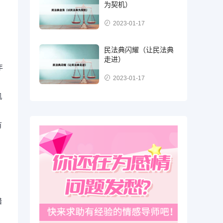
。
为契机）
2023-01-17
民法典闪耀（让民法典
走进）
年
2023-01-17
机
有
借