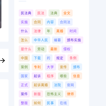
民法典
民法
法典
全文
实施
合同
内容
合同法
什么
法律
年
离婚
时间
怎么
中华人民
编纂
颁布实施
是什么
劳动
最新
侵权
中国
下载
的
规定
条例
案例
专利
大学
宣传
颁布
国家
起诉
程序
哪些
信息
正式
起诉离婚
法院
官网
案件
新版
恐怖主义
律师
整版
如何
民事
在线