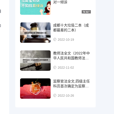
对一倾诉
相
成都十大垃圾二本（成
印
都最差的二本）
2022-10-19
教师法全文（2022年中
华人民共和国教师法全
文）
2022-11-02
监察官法全文,四级主任
科员首次确定为监察
官，二级，三级还是四
级?
2022-10-26