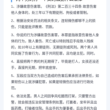
1、涉嫌故意伤害罪。《刑法》第二百三十四条 故意伤害
他人身体的，处三年以下有期徒刑、拘役或者管制。
2、根据治安处罚法的相关条文，连轻微伤都够不上的损
伤，只能是批评教育、罚款。
3、你说的行为涉嫌故意伤害罪，本罪是指故意伤害他人身
体的行为，致人重伤、死亡或以特别残忍手段致人残疾
的，处10年以上有期徒刑、无期徒刑或死刑。两个男人共
同实施了伤害行为，属于共同犯罪，且均是主犯。同时。
4、直接把两个男的判无期得了，毕竟是打人，女孩还没还
手，直接判无期，把牢底座穿。
5、互殴应当双方为自己造成的伤害后果承担法律责任，如
果轻伤以上就涉嫌犯罪，如果是轻微伤应当进行行政处
罚。
6、依法处置。男人之间因争风吃醋而打架，只要警方出
警，就会按违反治安管理条例处置。打赢者，坐牢并且出
医药费。打输者住院。先出手的为肇事者，后出手的为自