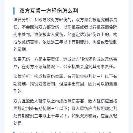
双方互殴一方轻伤怎么判
法律分析：互殴导致对方轻伤的，双方都会被追究刑事责
互殴造成了对方轻伤是否
任，不会因为双方都受伤，以伤抵罪或者以罪抵罪而免除
刑事处罚。致使被害人受伤，经鉴定达到轻伤以上的，构
互殴构成轻伤怎
成故意伤害罪，依法是三年以下有期徒刑、拘役或者管制
的量刑。
法律分析：互殴导致对方轻伤的
如果无伤一方是主要责任，造成对方轻伤还构成故意伤害
罪，在对方不谅解情况下，公安机关会追究其刑事责任。
责任，不会因为双方都受伤，以伤抵
法律分析：构成故意伤害罪，有可能会被判处三年以下有
期徒刑、拘役或者管制，但是事出有因，因此可以酌量量
刑事处罚。致使被害人受伤，经鉴定
刑的。
双方互殴致人轻伤以上构成故意伤害罪，致人轻伤应当按
故意伤害罪...
照规定判处有期徒刑三年以下；致人重伤应当按照规定判
处有期徒刑三年以上十年以下。如果双方和解，应当从轻
处罚。