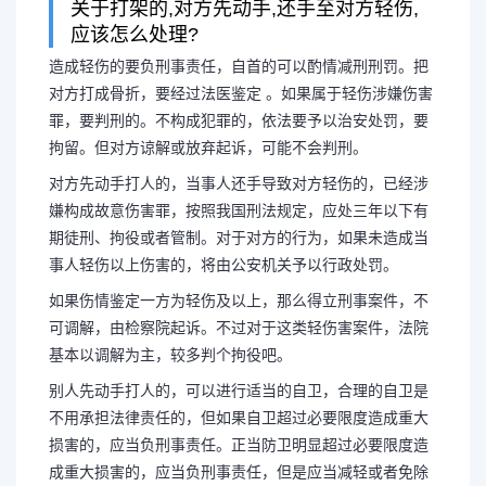
关于打架的,对方先动手,还手至对方轻伤,
应该怎么处理?
造成轻伤的要负刑事责任，自首的可以酌情减刑刑罚。把
对方打成骨折，要经过法医鉴定 。如果属于轻伤涉嫌伤害
罪，要判刑的。不构成犯罪的，依法要予以治安处罚，要
拘留。但对方谅解或放弃起诉，可能不会判刑。
对方先动手打人的，当事人还手导致对方轻伤的，已经涉
嫌构成故意伤害罪，按照我国刑法规定，应处三年以下有
期徒刑、拘役或者管制。对于对方的行为，如果未造成当
事人轻伤以上伤害的，将由公安机关予以行政处罚。
如果伤情鉴定一方为轻伤及以上，那么得立刑事案件，不
可调解，由检察院起诉。不过对于这类轻伤害案件，法院
基本以调解为主，较多判个拘役吧。
长按图片识别二维
别人先动手打人的，可以进行适当的自卫，合理的自卫是
不用承担法律责任的，但如果自卫超过必要限度造成重大
损害的，应当负刑事责任。正当防卫明显超过必要限度造
成重大损害的，应当负刑事责任，但是应当减轻或者免除