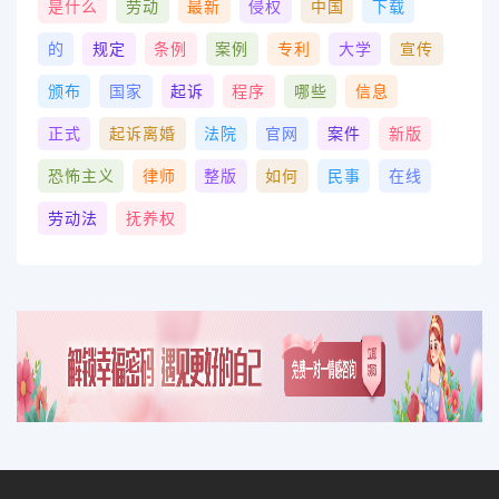
是什么
劳动
最新
侵权
中国
下载
的
规定
条例
案例
专利
大学
宣传
颁布
国家
起诉
程序
哪些
信息
正式
起诉离婚
法院
官网
案件
新版
恐怖主义
律师
整版
如何
民事
在线
劳动法
抚养权