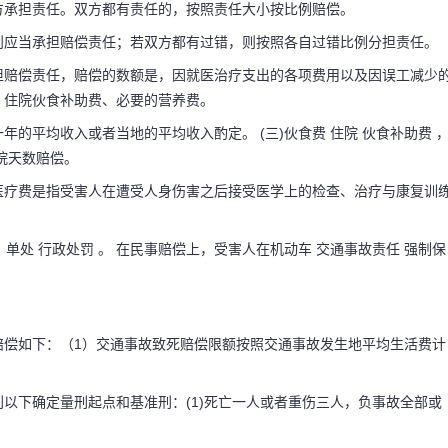
方承担责任。双方都有责任的，按照责任大小按比例赔偿。
则应当承担赔偿责任；若双方都有过错，则按照各自过错比例分担责任。
担赔偿责任，赔偿的数额是，因就医治疗支出的各项费用以及因误工减少
、住院伙食补助费、必要的营养费。
的平均收入或者当地的平均收入酌定。 (三)伙食费 住院 伙食补助费 
院天数赔偿。
医疗费是指受害人在遭受人身伤害之后接受医学上的检查、治疗与康复训
，单处 行政处罚 。 在民事赔偿上，受害人在机动车 交通事故责任 强制保
赔偿如下：（1）交通事故致死赔偿限额按照交通事故发生地平均生活费计
以下确定量刑起点和基准刑：(1)死亡一人或者重伤三人，负事故全部或