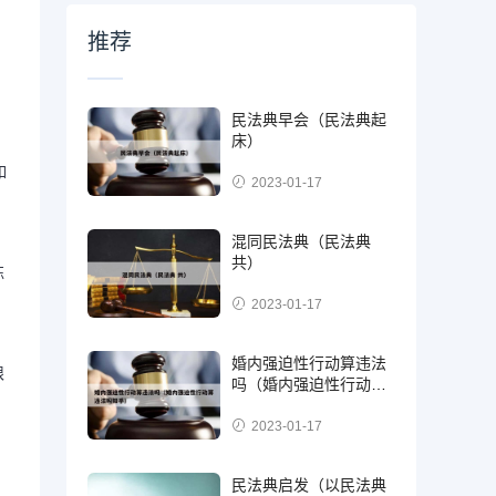
推荐
民法典早会（民法典起
床）
如
2023-01-17
混同民法典（民法典
共）
练
2023-01-17
婚内强迫性行动算违法
限
吗（婚内强迫性行动算
违法吗知乎）
2023-01-17
民法典启发（以民法典