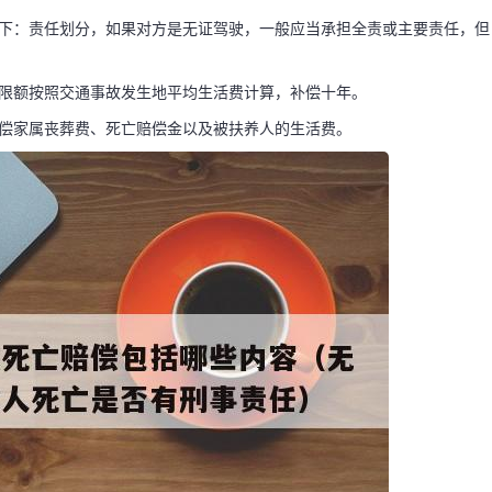
如下：责任划分，如果对方是无证驾驶，一般应当承担全责或主要责任，但
偿包括哪些内容
偿限额按照交通事故发生地平均生活费计算，补偿十年。
赔偿家属丧葬费、死亡赔偿金以及被扶养人的生活费。
死亡是否有刑事
跟事故责任有关，具体如
，一般应当承担全责或
具的交通事故认定书。