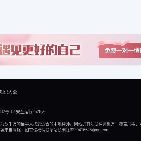
知识大全
32号-12
安全运行2528天.
，为数千万的当事人找到适合的本地律师。网站拥有注册律师近万，覆盖刑事、
网络，如有侵权请联系站长删除3220416625@qq.com