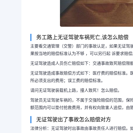
务工路上无证驾驶车祸死亡,该怎么赔偿
主要看交通管理（交警）部门的事故认定，如果无证驾驶
果按当地的赔偿标准认为不够 ，可以另行起 诉要求赔偿
无证驾驶造成人员伤亡赔偿如下：交通事故致死赔偿限
无证驾驶造成事故赔偿方式如下：医疗费的赔偿标准。
所必须支出的费用；误工费的赔偿标准。
请问无证驾驶装载机上路，撞人致死！怎么赔偿。
驾驶员无证驾驶车祸的，不属于交强险赔偿的范围，保
长按图片识别二维
额范围内可以垫付抢救费用，并有权向致害人追偿，由
无证驾驶出了事故怎么赔偿对方
法律分析：无证驾驶时出事故由事故责任人进行赔偿。