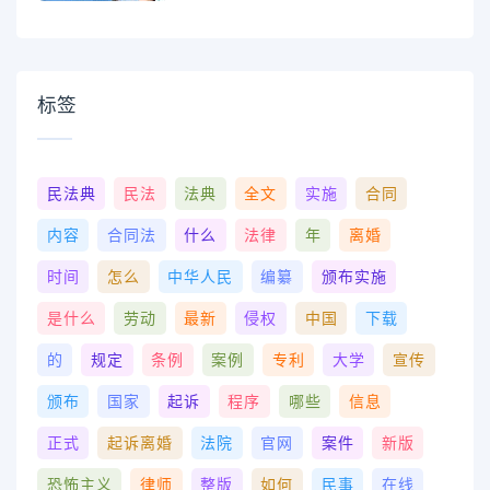
标签
民法典
民法
法典
全文
实施
合同
内容
合同法
什么
法律
年
离婚
时间
怎么
中华人民
编纂
颁布实施
是什么
劳动
最新
侵权
中国
下载
的
规定
条例
案例
专利
大学
宣传
颁布
国家
起诉
程序
哪些
信息
正式
起诉离婚
法院
官网
案件
新版
恐怖主义
律师
整版
如何
民事
在线