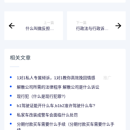
上一篇
下一篇
什么叫做反担保
行政法与行政诉讼
（什么叫做反担保
法（行政法与行政
担保人）
诉讼法形考作业1）
相关文章
1对1私人专属倾诉，1对1教你高效挽回情感
推广
解散公司所需的法律程序 解散公司是什么诉讼
现行犯（什么是现行犯罪?）
b1驾驶证能开什么车,b1b2准许驾驶什么车?
私家车改装成警车会面临什么处罚
分期付款买车需要什么手续（分期付款买车需要什么手