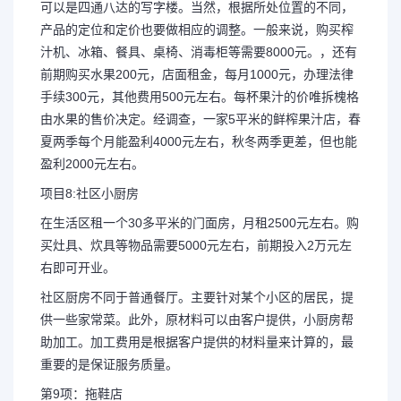
可以是四通八达的写字楼。当然，根据所处位置的不同，
产品的定位和定价也要做相应的调整。一般来说，购买榨
汁机、冰箱、餐具、桌椅、消毒柜等需要8000元。，还有
前期购买水果200元，店面租金，每月1000元，办理法律
手续300元，其他费用500元左右。每杯果汁的价唯拆槐格
由水果的售价决定。经调查，一家5平米的鲜榨果汁店，春
夏两季每个月能盈利4000元左右，秋冬两季更差，但也能
盈利2000元左右。
项目8:社区小厨房
在生活区租一个30多平米的门面房，月租2500元左右。购
买灶具、炊具等物品需要5000元左右，前期投入2万元左
右即可开业。
社区厨房不同于普通餐厅。主要针对某个小区的居民，提
供一些家常菜。此外，原材料可以由客户提供，小厨房帮
助加工。加工费用是根据客户提供的材料量来计算的，最
重要的是保证服务质量。
第9项：拖鞋店