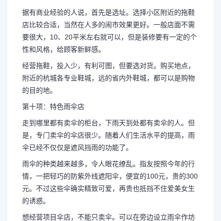
据有商业经验的人说，首先是选址。选择小区附近的拖鞋
店比较合适，当然在人多的闹市效果更好。一般店面不需
要很大，10、20平米左右就可以，但是装修要有一定的个
性和风格，给顾客新鲜感。
经营拖鞋，投入少，有利可图，但要选对货。购买地点，
附近的杭城各专业鞋城，远的省内外鞋城，都可以是购物
的目的地。
第十项：特色雨伞店
走到哪里都有卖伞的柜台，下雨天到处都有卖伞的人。但
是，专门卖伞的伞店很少。随着人们生活水平的提高，雨
伞已经不仅仅是遮风挡雨的功能了。
雨伞的种类越来越多，令人眼花缭乱。指友按照今年的行
情，一把轻巧的防紫外线遮阳伞，便宜的100元，贵的300
元。不过这些伞确实精致可爱，再贵也抵挡不住爱美女生
的诱惑。
想经营项目伞店，不能只卖伞。可以在旁边设立雨伞作坊