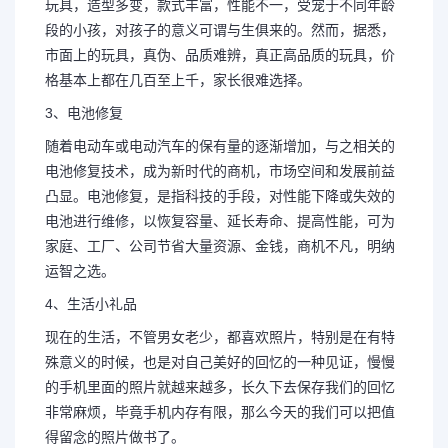
玩具，造型多变，款式丰富，性能不一，受宠于不同年龄
段的小孩，对孩子的意义可谓与生俱来的。然而，据悉，
市面上的玩具，真伪、品质难辨，真正高品质的玩具，价
格基本上都在几百至上千，家长很难选择。
3、电池修复
随着电动车或电动汽车的保有量的逐渐增加，与之相关的
电池修复技术，成为新时代的商机，市场空间和发展前益
凸显。电池修复，是指科技的手段，对性能下降或失效的
电池进行维修，以恢复容量、延长寿命、提高性能，可为
家庭、工厂、公司节省大量资源、金钱，商机不凡，明纳
运智之选。
4、生活小礼品
现在的生活，不管男女老少，都喜欢照片，特别是在有特
殊意义的时候，也是对自己美好的回忆的一种见证，慢慢
的手机里面的照片就越来越多，长久下去保存我们的回忆
非常麻烦，毕竟手机内存有限，那么今天的我们可以把值
得留念的照片做书了。