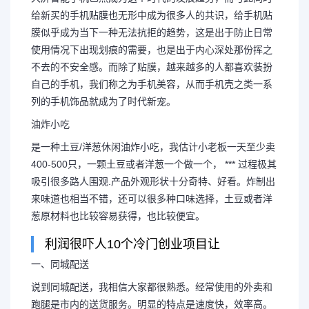
给新买的手机贴膜也无形中成为很多人的共识，给手机贴
膜似乎成为当下一种无法抗拒的趋势，这是出于防止日常
使用情况下出现划痕的需要，也是出于内心深处那份挥之
不去的不安全感。而除了贴膜，越来越多的人都喜欢装扮
自己的手机，我们称之为手机美容，从而手机壳之类一系
列的手机饰品就成为了时代新宠。
油炸小吃
是一种土豆/洋葱休闲油炸小吃，我估计小老板一天至少卖
400-500只，一颗土豆或者洋葱一个做一个， *** 过程极其
吸引很多路人围观.产品外观形状十分奇特、好看。炸制出
来味道也相当不错，还可以很多种口味选择，土豆或者洋
葱原材料也比较容易获得，也比较便宜。
利润很吓人10个冷门创业项目让
一、同城配送
说到同城配送，我相信大家都很熟悉。经常使用的外卖和
跑腿是市内的送货服务。明显的特点是速度快，效率高。