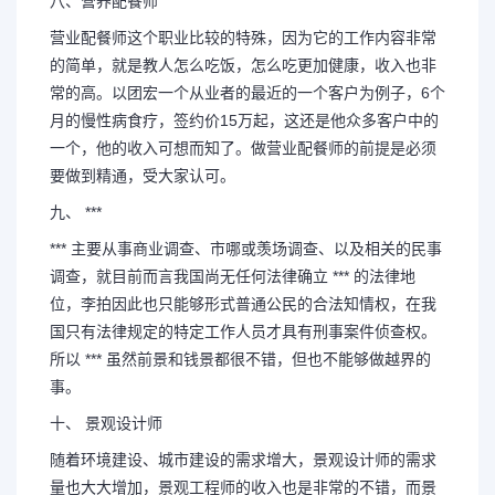
八、营养配餐师
营业配餐师这个职业比较的特殊，因为它的工作内容非常
的简单，就是教人怎么吃饭，怎么吃更加健康，收入也非
常的高。以团宏一个从业者的最近的一个客户为例子，6个
月的慢性病食疗，签约价15万起，这还是他众多客户中的
一个，他的收入可想而知了。做营业配餐师的前提是必须
要做到精通，受大家认可。
九、 ***
*** 主要从事商业调查、市哪或羡场调查、以及相关的民事
调查，就目前而言我国尚无任何法律确立 *** 的法律地
位，李拍因此也只能够形式普通公民的合法知情权，在我
国只有法律规定的特定工作人员才具有刑事案件侦查权。
所以 *** 虽然前景和钱景都很不错，但也不能够做越界的
事。
十、 景观设计师
随着环境建设、城市建设的需求增大，景观设计师的需求
量也大大增加，景观工程师的收入也是非常的不错，而景