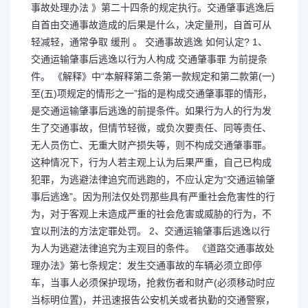
事故处理办法 》第二十四条的规定执行。交通肇事逃逸后
自首由交通事故造成的后果是什么，决定量刑，自首可从
轻减轻，通常争取 缓刑 。 交通事故逃逸 如何认定? 1、
交通运输肇事后逃逸以行为人构成 交通肇事罪 为前提条
件。 《解释》中“本解释第二条第一款规定和第二款第(一)
至(五)项规定的情形之一”指的是构成交通肇事罪的情形，
是交通运输肇事后逃逸的前提条件。如果行为人的行为发
生了交通事故，但情节轻微，或负次要责任、同等责任、
无人员伤亡、无重大财产损失等，则不构成交通肇事罪。
这种情况下，行为人若主观上认为后果严重，自己已构成
犯罪，为逃避法律追究而逃跑的，不应认定为“交通运输肇
事后逃逸”。因为刑法仅处罚那些具有严重社会危害性的行
为，对于客观上未造成严重的社会危害或威胁的行为，不
宜以刑法的方法定罪处罚。 2、交通运输肇事后逃逸以行
为人为逃避法律追究为主观目的条件。 《道路交通事故处
理办法》第七条规定：发生交通事故的车辆必须立即停
车，当事人必须保护现场，抢救伤者和财产(必须移动时应
当标明位置)，并迅速报告公安机关或者执勤的交通警察，