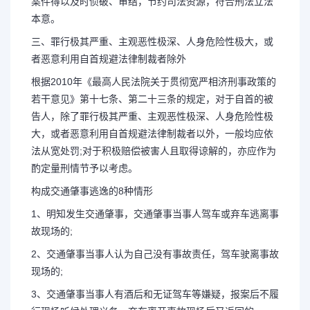
案件得以及时侦破、审结，节约司法资源，符合刑法立法
本意。
三、罪行极其严重、主观恶性极深、人身危险性极大，或
者恶意利用自首规避法律制裁者除外
根据2010年《最高人民法院关于贯彻宽严相济刑事政策的
若干意见》第十七条、第二十三条的规定，对于自首的被
告人，除了罪行极其严重、主观恶性极深、人身危险性极
大，或者恶意利用自首规避法律制裁者以外，一般均应依
法从宽处罚;对于积极赔偿被害人且取得谅解的，亦应作为
酌定量刑情节予以考虑。
构成交通肇事逃逸的8种情形
1、明知发生交通肇事，交通肇事当事人驾车或弃车逃离事
故现场的;
2、交通肇事当事人认为自己没有事故责任，驾车驶离事故
现场的;
3、交通肇事当事人有酒后和无证驾车等嫌疑，报案后不履