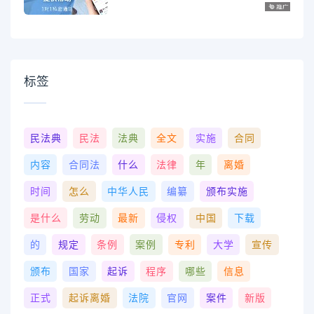
标签
民法典
民法
法典
全文
实施
合同
内容
合同法
什么
法律
年
离婚
时间
怎么
中华人民
编纂
颁布实施
是什么
劳动
最新
侵权
中国
下载
的
规定
条例
案例
专利
大学
宣传
颁布
国家
起诉
程序
哪些
信息
正式
起诉离婚
法院
官网
案件
新版