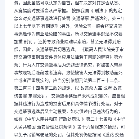
务，因此虽然可以认定为自首，但在决定对其是否从宽、
从宽幅度时要适当从严掌握。 按照我国《 刑法 》的规定
怎么对交通肇事逃逸进行处罚 交通肇事 后逃逸的，处三年
以上七年以下 有期徒刑 ;另外，保险公司一般会将交通肇
事逃逸作为商业险免赔的事由。所以交通肇事逃逸不仅要
加重 刑罚 ，还将导致商业险难以索赔，甚至无法得到赔
偿，因此，交通肇事后切忌逃逸。 《最高人民法院关于审
理交通肇事刑事案件具体应用法律若干问题的解释》第六
条：行为人在交通肇事后为逃避法律追究，将被害人带离
事故现场后隐藏或者遗弃，致使被害人无法得到救助而死
亡或者严重残疾的，应当分别依照刑法第二百三十二条、
第二百三十四条第二款的规定，以 故意杀人罪 或者 故意
伤害罪 定罪处罚。 交通肇事逃逸尚未构成犯罪的，应当根
据其违法行为造成的损害后果和具体情节进行处理。对于
交通肇事逃逸后又主动投案，如实供述自己违法行为的，
如有《中华人民共和国 行政处罚法 》第二十七条和《中华
人民共和国 治安管理处罚条例 》第十六条规定的情形，可
以免予吊销驾驶证的处罚，但其处罚仍应按照《道路 交通