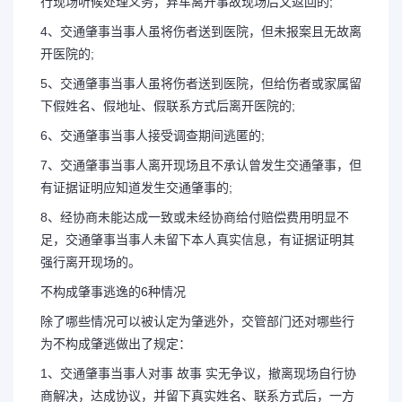
行现场听候处理义务，弃车离开事故现场后又返回的;
4、交通肇事当事人虽将伤者送到医院，但未报案且无故离
开医院的;
5、交通肇事当事人虽将伤者送到医院，但给伤者或家属留
下假姓名、假地址、假联系方式后离开医院的;
6、交通肇事当事人接受调查期间逃匿的;
7、交通肇事当事人离开现场且不承认曾发生交通肇事，但
有证据证明应知道发生交通肇事的;
8、经协商未能达成一致或未经协商给付赔偿费用明显不
足，交通肇事当事人未留下本人真实信息，有证据证明其
强行离开现场的。
不构成肇事逃逸的6种情况
除了哪些情况可以被认定为肇逃外，交管部门还对哪些行
为不构成肇逃做出了规定：
1、交通肇事当事人对事 故事 实无争议，撤离现场自行协
商解决，达成协议，并留下真实姓名、联系方式后，一方