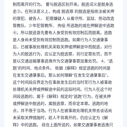
制而离开的行为。 要与脱逃区别开来。脱逃词义是脱身逃
走③。在刑法意义上，构成 脱逃罪 的脱逃是指依法被关押
的罪犯、被告人、 犯罪嫌疑人 从看守所、监狱、劳动改造
管教队、少年犯管教所、 拘役 所逃跑的或在押解途中逃跑
④。所以脱逃首先要有人身受到有效控制后而脱离。逃跑
是人身尚未受到有效控制而逃跑。如果行为人交通肇事
后，已被事故处理机关采取关押或押解途中而脱逃，对行
为人的脱逃行为，应认定为脱逃罪，另行定罪处罚，而不
是以交通运输肇事逃逸作为交通肇事罪加重处罚。 4、“逃
跑”的时间、地点条件。 依据《解释》规定逃跑的时间是
在发生交通肇事后。那么如何理解“在发生交通肇事后”。
这个时间段应界定为在事故发生后的当时至行为人被事故
处理机关关押或押解途中前的这段时间。行为人在这个时
间段逃跑的，属于《解释》规定的“逃跑”行为，在被关押
或押解途中脱逃的，属脱逃罪，而非定本罪。逃跑的地
点，并不限于当场。行为人在被事故处理机关带去谈话尚
未采取关押措施时，趁人不背离开的，仍应认定为《解
释》中的逃跑。 综合上面所说的，如果交通肇事者逃逸只