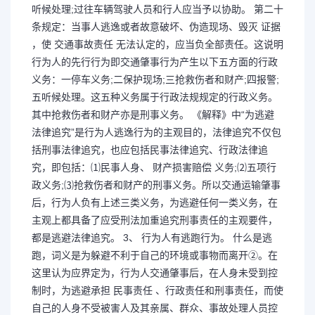
听候处理;过往车辆驾驶人员和行人应当予以协助。 第二十
条规定：当事人逃逸或者故意破坏、伪造现场、毁灭 证据
，使 交通事故责任 无法认定的，应当负全部责任。这说明
行为人的先行行为即交通肇事行为产生以下五方面的行政
义务：一停车义务;二保护现场;三抢救伤者和财产;四报警;
五听候处理。这五种义务属于行政法规规定的行政义务。
其中抢救伤者和财产亦是刑事义务。 《解释》中“为逃避
法律追究”是行为人逃逸行为的主观目的，法律追究不仅包
括刑事法律追究，也应包括民事法律追究、行政法律追
究，即包括：⑴民事人身、 财产损害赔偿 义务;⑵五项行
政义务;⑶抢救伤者和财产的刑事义务。所以交通运输肇事
后，行为人负有上述三类义务，为逃避任何一类义务，在
主观上都具备了应受刑法加重追究刑事责任的主观要件，
都是逃避法律追究。 3、 行为人有逃跑行为。 什么是逃
跑，词义是为躲避不利于自己的环境或事物而离开②。在
这里认为应界定为，行为人交通肇事后，在人身未受到控
制时，为逃避承担 民事责任 、行政责任和刑事责任，而使
自己的人身不受被害人及其亲属、群众、事故处理人员控