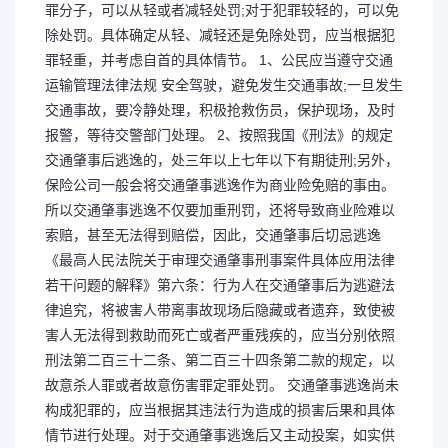
罪分子，可以从轻或者减轻处罚;对于犯罪较轻的，可以免
除处罚。具体确定从轻、减轻还是免除处罚，应当根据犯
罪轻重，并考虑自首的具体情节。 1、公民应当遵守交通
运输管理法律法规 安全驾驶，避免发生交通事故;一旦发生
交通事故，要冷静处理，积极抢救伤员，保护现场，及时
报警，等待交警部门处理。 2、按照我国《刑法》的规定
交通肇事后逃逸的，处三年以上七年以下有期徒刑;另外，
保险公司一般会将交通肇事逃逸作为商业险免赔的事由。
所以交通肇事逃逸不仅要加重刑罚，还将导致商业险难以
索赔，甚至无法得到赔偿，因此，交通肇事后切忌逃逸
《最高人民法院关于审理交通肇事刑事案件具体应用法律
若干问题的解释》第六条：行为人在交通肇事后为逃避法
律追究，将被害人带离事故现场后隐藏或者遗弃，致使被
害人无法得到救助而死亡或者严重残疾的，应当分别依照
刑法第二百三十二条、第二百三十四条第二款的规定，以
故意杀人罪或者故意伤害罪定罪处罚。 交通肇事逃逸尚未
构成犯罪的，应当根据其违法行为造成的损害后果和具体
情节进行处理。对于交通肇事逃逸后又主动投案，如实供