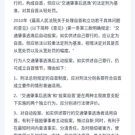
行的，构成自首，但应以“交通肇事后逃逸”的法定刑为基
准，对其自首从轻处罚。
2010年《最高人民法院关于处理自首和立功若干具体问题
的意见》(以下简称《意见》)第一条第三款明确规定：“交
通肇事逃逸后自动投案，如实供述自己罪行的，应认定为
自首。但应依法以较重法定刑为基准，视情决定对其是否
从宽处罚以及从宽处罚的幅度。”
行为人交通肇事逃逸后主动投案，如实供述自己罪行，仍
可成立自首情节，理由如下：
1、刑法总则规定的自首制度，应对刑法分则各罪符合自首
成立要件的情形普遍适用。
2、“交通肇事后逃逸”和“投案自首”是在两种主观故意支配
下实施的两个独立行为，应分别进行法律评价。
长按图片识别二维
3、对自动投案、如实供述罪行的交通肇事逃逸者适用自
首，有利于鼓励肇事者主动投案，悔过自新;同时，有利于
在最短时间内查清事实、分清责任，及时赔偿被害方，使