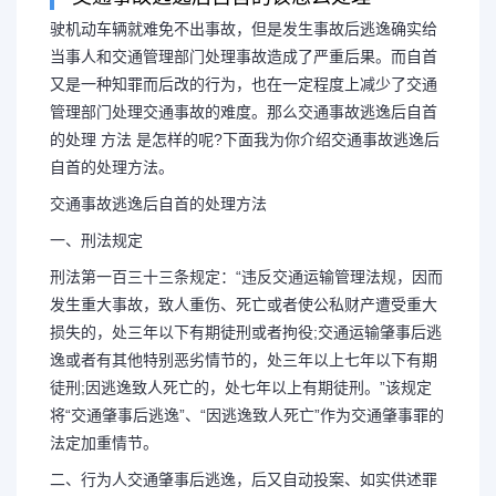
驶机动车辆就难免不出事故，但是发生事故后逃逸确实给
当事人和交通管理部门处理事故造成了严重后果。而自首
关于交通肇事逃逸后投案
又是一种知罪而后改的行为，也在一定程度上减少了交通
管理部门处理交通事故的难度。那么交通事故逃逸后自首
的处理 方法 是怎样的呢?下面我为你介绍交通事故逃逸后
信息
自首的处理方法。
交通事故逃逸后自首的处理方法
交通事故逃逸后自首的该怎么处
一、刑法规定
刑法第一百三十三条规定：“违反交通运输管理法规，因而
出事故，但是发生事故后逃逸确实给
发生重大事故，致人重伤、死亡或者使公私财产遭受重大
损失的，处三年以下有期徒刑或者拘役;交通运输肇事后逃
处理事故造成了严重后果。而自首又
逸或者有其他特别恶劣情节的，处三年以上七年以下有期
徒刑;因逃逸致人死亡的，处七年以上有期徒刑。”该规定
为，也在一...
将“交通肇事后逃逸”、“因逃逸致人死亡”作为交通肇事罪的
法定加重情节。
二、行为人交通肇事后逃逸，后又自动投案、如实供述罪