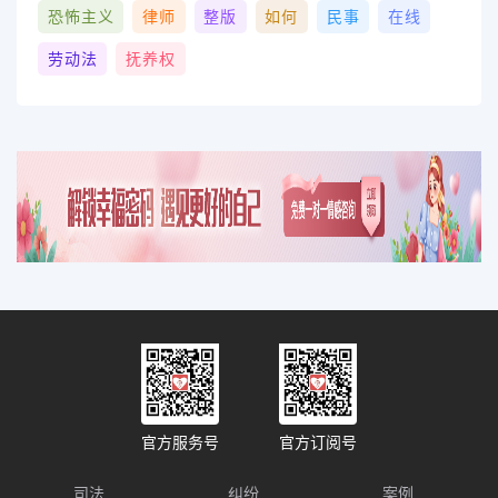
恐怖主义
律师
整版
如何
民事
在线
劳动法
抚养权
官方服务号
官方订阅号
司法
纠纷
案例