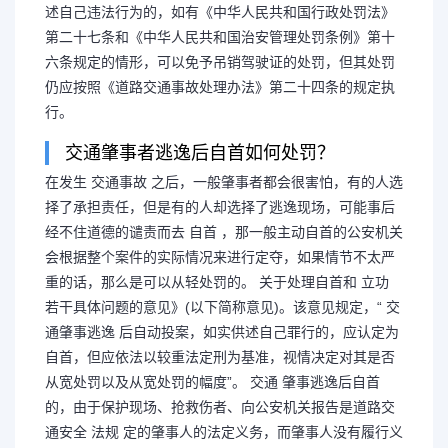
述自己违法行为的，如有《中华人民共和国行政处罚法》
第二十七条和《中华人民共和国治安管理处罚条例》第十
六条规定的情形，可以免予吊销驾驶证的处罚，但其处罚
仍应按照《道路交通事故处理办法》第二十四条的规定执
行。
交通肇事者逃逸后自首如何处罚？
在发生 交通事故 之后，一般肇事者都会很害怕，有的人选
择了承担责任，但是有的人却选择了逃逸现场，可能事后
经不住道德的谴责而去 自首 ，那一般主动自首的公安机关
会根据整个案件的实际情况来进行定夺，如果情节不太严
重的话，那么是可以从轻处罚的。 关于处理自首和 立功
若干具体问题的意见》(以下简称意见)。该意见规定，“ 交
通肇事逃逸 后自动投案，如实供述自己罪行的，应认定为
自首，但应依法以较重法定刑为基准，视情决定对其是否
从宽处罚以及从宽处罚的幅度”。 交通 肇事逃逸后自首
的，由于保护现场、抢救伤者、向公安机关报告是道路交
通安全 法规 定的肇事人的法定义务，而肇事人没有履行义