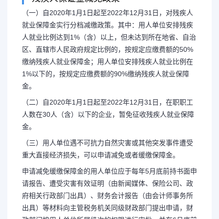
（一）自2020年1月1日起至2022年12月31日，对残疾人
就业保障金实行分档减缴政策。其中：用人单位安排残疾
残疾人保证金（残疾人保
人就业比例达到1%（含）以上，但未达到所在地省、自治
区、直辖市人民政府规定比例的，按规定应缴费额的50%
缴纳残疾人就业保障金；用人单位安排残疾人就业比例在
么写）
1%以下的，按规定应缴费额的90%缴纳残疾人就业保障
金。
残疾人保证金减免政策 （一）自2
（二）自2020年1月1日起至2022年12月31日，在职职工
人数在30人（含）以下的企业，暂免征收残疾人就业保障
2022年12月31日，对残疾人就业
金。
（三）用人单位遇不可抗力自然灾害或其他突发事件遭受
其中：用人单位安排残疾人就业比例
重大直接经济损失，可以申请减免或者缓缴保障金。
申请减免缓缴保障金的用人单位应于每年5月底前持书面申
未达到所在地省...
请报告、遭受灾害有效证明（由新闻媒体、保险公司、政
府相关行政部门出具）、财务会计报告（由会计师事务所
出具）等材料向主管税务机关同级财政部门提出申请，财