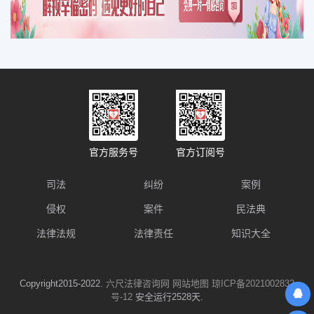
官方服务号
官方订阅号
司法
纠纷
案例
侵权
案件
民法典
法律法规
法律责任
知识大全
Copyright2015-2022.
六尺法律咨询网
网站地图
琼ICP备2021002832
号-12
安全运行2528天.