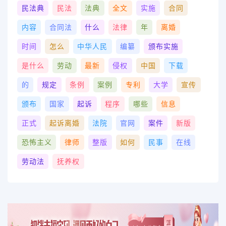
民法典
民法
法典
全文
实施
合同
内容
合同法
什么
法律
年
离婚
时间
怎么
中华人民
编纂
颁布实施
是什么
劳动
最新
侵权
中国
下载
的
规定
条例
案例
专利
大学
宣传
颁布
国家
起诉
程序
哪些
信息
正式
起诉离婚
法院
官网
案件
新版
恐怖主义
律师
整版
如何
民事
在线
劳动法
抚养权