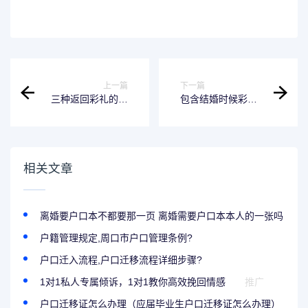
上一篇
下一篇
三种返回彩礼的规
包含结婚时候彩礼
定是什么（返还彩
钱要不要返还的词
礼的条件和法律依
条
据）
相关文章
离婚要户口本不都要那一页 离婚需要户口本本人的一张吗
户籍管理规定,周口市户口管理条例?
户口迁入流程,户口迁移流程详细步骤?
1对1私人专属倾诉，1对1教你高效挽回情感
推广
户口迁移证怎么办理（应届毕业生户口迁移证怎么办理）