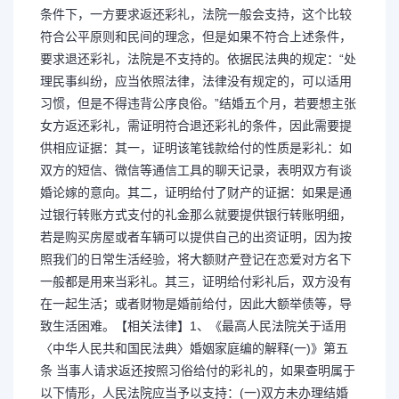
条件下，一方要求返还彩礼，法院一般会支持，这个比较
符合公平原则和民间的理念，但是如果不符合上述条件，
要求退还彩礼，法院是不支持的。依据民法典的规定：“处
理民事纠纷，应当依照法律，法律没有规定的，可以适用
习惯，但是不得违背公序良俗。”结婚五个月，若要想主张
女方返还彩礼，需证明符合退还彩礼的条件，因此需要提
供相应证据：其一，证明该笔钱款给付的性质是彩礼：如
双方的短信、微信等通信工具的聊天记录，表明双方有谈
婚论嫁的意向。其二，证明给付了财产的证据：如果是通
过银行转账方式支付的礼金那么就要提供银行转账明细，
若是购买房屋或者车辆可以提供自己的出资证明，因为按
照我们的日常生活经验，将大额财产登记在恋爱对方名下
一般都是用来当彩礼。其三，证明给付彩礼后，双方没有
在一起生活；或者财物是婚前给付，因此大额举债等，导
致生活困难。【相关法律】1、《最高人民法院关于适用
〈中华人民共和国民法典〉婚姻家庭编的解释(一)》第五
条 当事人请求返还按照习俗给付的彩礼的，如果查明属于
以下情形，人民法院应当予以支持：(一)双方未办理结婚