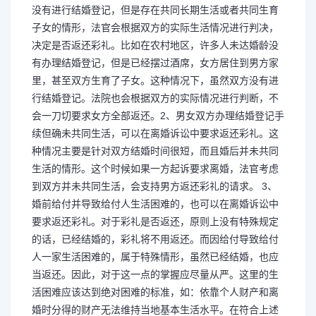
没有进行结婚登记，但是存在共同长期生活或者共同生育
子女的情形，法官会根据双方的实际生活情况进行判决，
决定是否返还彩礼。比如在农村地区，许多人未达婚龄没
有办理结婚登记，但是已经摆过酒席，女方居住到男方家
里，甚至双方生育了子女。这种情况下，虽然双方没有进
行结婚登记。法院也会根据双方的实际情况进行判断，不
会一刀切要求女方全部返还。2、男女双方办理结婚登记手
续但确未共同生活，可以在离婚诉讼中要求返还彩礼。这
种情况主要是针对双方结婚时间很短，而且婚后并未共同
生活的情形。这个时候如果一方起诉要求离婚，法官考虑
到双方并未共同生活，会支持男方返还彩礼的请求。 3、
婚前给付并导致给付人生活困难的，也可以在离婚诉讼中
要求返还彩礼。对于彩礼是否返还，原则上没有特殊规定
的话，已经结婚的，彩礼将不用返还。而因给付导致给付
人一家生活困难的，属于特殊情形，虽然已经结婚，也应
当返还。因此，对于这一点的掌握应尽量从严。这里的生
活困难应该达到绝对困难的标准，如：依靠个人财产和离
婚时分得的财产无法维持当地基本生活水平。在符合上述