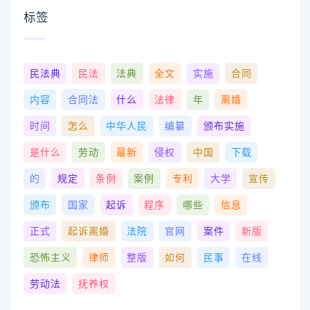
标签
民法典
民法
法典
全文
实施
合同
内容
合同法
什么
法律
年
离婚
时间
怎么
中华人民
编纂
颁布实施
是什么
劳动
最新
侵权
中国
下载
的
规定
条例
案例
专利
大学
宣传
颁布
国家
起诉
程序
哪些
信息
正式
起诉离婚
法院
官网
案件
新版
恐怖主义
律师
整版
如何
民事
在线
劳动法
抚养权