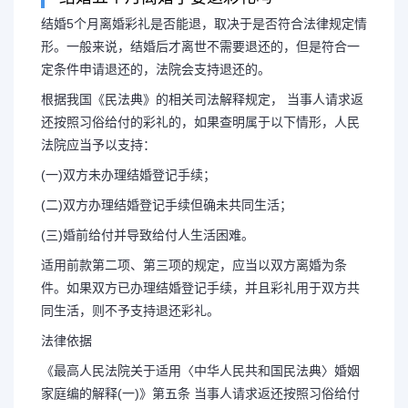
结婚5个月离婚彩礼是否能退，取决于是否符合法律规定情
形。一般来说，结婚后才离世不需要退还的，但是符合一
结婚5个月离婚彩礼退吗
定条件申请退还的，法院会支持退还的。
根据我国《民法典》的相关司法解释规定， 当事人请求返
方提出离婚
还按照习俗给付的彩礼的，如果查明属于以下情形，人民
法院应当予以支持：
(一)双方未办理结婚登记手续；
结婚五个月离婚了要退彩礼吗 
(二)双方办理结婚登记手续但确未共同生活；
能退，取决于是否符合法律规定情形
(三)婚前给付并导致给付人生活困难。
适用前款第二项、第三项的规定，应当以双方离婚为条
离世不需要退还的，但是符合一定条
件。如果双方已办理结婚登记手续，并且彩礼用于双方共
同生活，则不予支持退还彩礼。
支持退还的...
法律依据
《最高人民法院关于适用〈中华人民共和国民法典〉婚姻
家庭编的解释(一)》第五条 当事人请求返还按照习俗给付