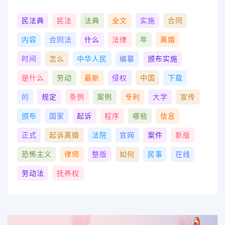
民法典
民法
法典
全文
实施
合同
内容
合同法
什么
法律
年
离婚
时间
怎么
中华人民
编纂
颁布实施
是什么
劳动
最新
侵权
中国
下载
的
规定
条例
案例
专利
大学
宣传
颁布
国家
起诉
程序
哪些
信息
正式
起诉离婚
法院
官网
案件
新版
恐怖主义
律师
整版
如何
民事
在线
劳动法
抚养权