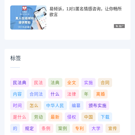
易倾诉，1对1匿名情感咨询，让你畅所
欲言
标签
民法典
民法
法典
全文
实施
合同
内容
合同法
什么
法律
年
离婚
时间
怎么
中华人民
编纂
颁布实施
是什么
劳动
最新
侵权
中国
下载
的
规定
条例
案例
专利
大学
宣传