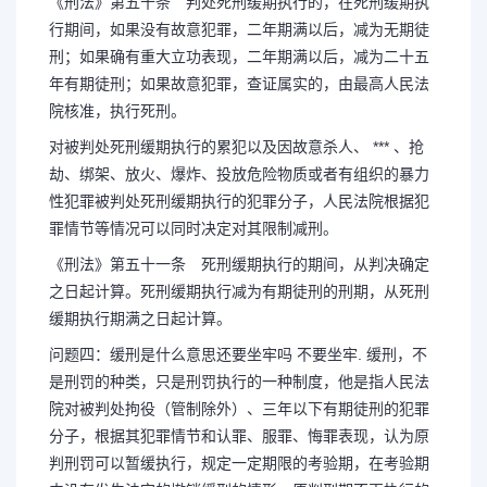
《刑法》第五十条 判处死刑缓期执行的，在死刑缓期执
行期间，如果没有故意犯罪，二年期满以后，减为无期徒
刑；如果确有重大立功表现，二年期满以后，减为二十五
年有期徒刑；如果故意犯罪，查证属实的，由最高人民法
院核准，执行死刑。
对被判处死刑缓期执行的累犯以及因故意杀人、 *** 、抢
劫、绑架、放火、爆炸、投放危险物质或者有组织的暴力
性犯罪被判处死刑缓期执行的犯罪分子，人民法院根据犯
罪情节等情况可以同时决定对其限制减刑。
《刑法》第五十一条 死刑缓期执行的期间，从判决确定
之日起计算。死刑缓期执行减为有期徒刑的刑期，从死刑
缓期执行期满之日起计算。
问题四：缓刑是什么意思还要坐牢吗 不要坐牢. 缓刑，不
是刑罚的种类，只是刑罚执行的一种制度，他是指人民法
院对被判处拘役（管制除外）、三年以下有期徒刑的犯罪
分子，根据其犯罪情节和认罪、服罪、悔罪表现，认为原
判刑罚可以暂缓执行，规定一定期限的考验期，在考验期