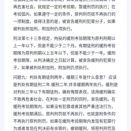
再危害社会，就规定一定的考验期，暂缓刑罚的执行；在
考验弧内，如果遵守一定的条件，原判刑罚就不再执行的
一项制度。值得注意的是，被宣告缓刑的犯罪分子，如果
被判处附加刑，附加刑仍须执行。
刑法第七十三条规定，拘役的缓刑考验期限为原判刑期以
上一年以下，但是不能少于二个月。有期徒刑的缓刑考验
期限为原判刑期以上五年以下，但是不能少于一年。缓刑
考验期限，从判决确定之日起计算。被宣告缓刑的犯罪分
子，如果被判处附加刑，附加刑仍须执行。
问题九：判处有期徒刑两年，缓期三年是什么意思？ 应该
是判处有期徒刑二年,缓刑二年,并非缓期两年执行。缓刑是
对判处三年以下有期徒刑，确有悔罪表现，适用缓刑确实
不致再危害社会，在判处一定刑罚的同时，宣告缓刑。在
缓刑考验期限内，如果没有犯罪或者其他严重违法行为，
缓刑考验期满后，原判刑罚就不再执行，也就是附条件的
不再执行原判刑罚，如果在缓刑考验期限内发现有犯罪行
为或者发现在判决前有余罪的，撤销缓刑，将原判刑罚及