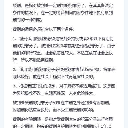
缓刑，是指对被判处一定刑罚的犯罪分了，在其具备法定
条件的情况下，在一定的考验期间内附条件地不执行原判
刑罚的一种制度。
缓期（缓期执
缓刑的适用必须符合以下两个条件:
1、缓刑适用的对象必须是被判处拘役或者3年以下有期徒
刑的犯罪分子，被判处超过3年有期徒刑的犯罪分子，由于
他们的罪行较重，社会危害性较大，不适宜放在社会上执
缓期是什么意思 问题一：缓刑
行，所以不能适用缓刑。
2、适用缓刑的犯罪分子必须是犯罪情节比较轻微，悔罪表
什么意思？ 缓刑 缓刑，是指对被
现比较好，放在社会上确实不致再危害社会的。
3、根据我国刑法的规定，对于累犯不能适用缓刑。这是因
在其具备法定条件的情况下，在一定
为累犯屡教不改，主观恶性深，人身危险性大。
被判处缓刑的犯罪分子如果在主刑之外还判处有附加刑，
地...
附加刑仍然应当执行，而不受主刑缓刑的影响。
缓刑的考验期限，是指对受缓刑宣告的犯罪分子进行考察
的一定期限。拘役的缓刑考验期限为原判刑期以上1年以