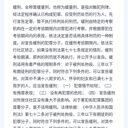
缓刑，全称暂缓量刑，也称为缓量刑，是指对触犯刑律，
经法定程序确认已构成犯罪、应受刑罚处罚的行为人，先
行宣告定罪，暂不执行所判处的刑罚。缓刑由特定的考察
机构在一定的考验期限内对罪犯进行考察，并根据罪犯在
考验期间内的表现，依法决定是否适用具体刑罚的一种制
度。对宣告缓刑的犯罪分子，在缓刑考验期限内，依法实
行社区矫正，如果没有刑法第七十七条规定的情形，缓刑
考验期满，原判的刑罚就不再执行，并公开予以宣告。缓
刑适用有着严格的限制条件：对于被判处拘役、三年以下
有期徒刑的犯罪分子，同时符合下列条件的，可以宣告缓
刑，对其中不满十八周岁的人、怀孕的妇女和已满七十五
周岁的人，应当宣告缓刑：（一） 犯罪情节较轻；（二）
有悔罪表现；（三） 没有再犯罪的危险；（四） 宣告缓刑
对所居住社区没有重大不良影响。对于累犯和犯罪集团的
首要分子，是不适用缓刑。法律依据：《中华人民共和国
刑法》第七十二条对于被判处拘役、三年以下有期徒刑的
犯罪分子，同时符合下列条件的，可以宣告缓刑，对其中