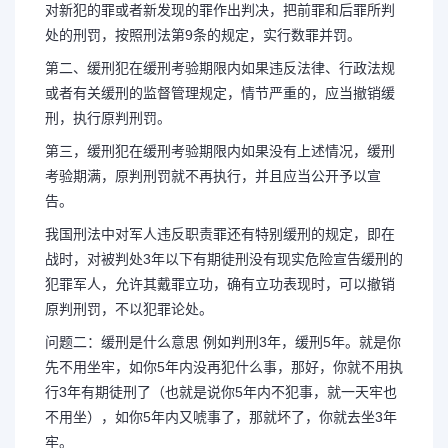
对新犯的罪或者新发现的罪作出判决，把前罪和后罪所判
处的刑罚，按照刑法第9条的规定，实行数罪并罚。
第二、缓刑犯在缓刑考验期限内如果违反法律、行政法规
或者有关缓刑的监督管理规定，情节严重的，应当撤销缓
刑，执行原判刑罚。
第三，缓刑犯在缓刑考验期限内如果没有上述情况，缓刑
考验期满，原判刑罚就不再执行，并且应当公开予以宣
告。
我国刑法中对军人违反职责罪还有特别缓刑的规定，即在
战时，对被判处3年以下有期徒刑没有现实危险宣告缓刑的
犯罪军人，允许其戴罪立功，确有立功表现时，可以撤销
原判刑罚，不以犯罪论处。
问题二：缓刑是什么意思 例如判刑3年，缓刑5年。就是你
先不用坐牢，如你5年内没再犯什么事，那好，你就不用执
行3年有期徒刑了（也就是说你5年内不犯事，就一天牢也
不用坐），如你5年内又唬事了，那就坏了，你就去坐3年
牢。