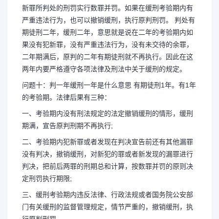
新罪所判处的刑罚实行数罪并罚。如果在缓刑考验期内有
严重违法行为，也可以撤销缓刑，执行原判刑罚。 判处有
期徒刑二年，缓刑二年，意思就是说在二年的考验期内如
果没有犯新罪，没有严重违法行为，没有未交待的余罪，
二年期满后，原判的二年有期徒刑就不再执行。因此在这
两年内要严格遵守各项法律及刑法中关于缓刑的规定。
问题十：判一年缓刑一年是什么意思 有期徒刑1年。有1年
的考验期。法律后果有三种：
一、考验期内没有刑法规定的法定撤销缓刑的情形，缓刑
期满，宣告原判刑期不再执行;
二、考验期内犯新罪或者发现在判决宣告前还有其他漏罪
没有判决，撤销缓刑，对新犯的罪或者新发现的漏罪进行
判决，把前后两罪的刑期总和计算，按数罪并罚的原则决
定刑罚执行期限;
三、缓刑考验期内违反法律、行政法规或者国务院公安部
门有关缓刑的监督管理规定，情节严重的，撤销缓刑，执