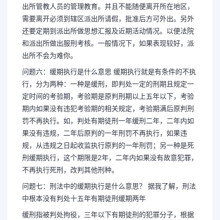
出所管教人员的管理教育。并且不能随便离开所在地区，
需要离开必须到辖区派出所请假，批准后方可外出。另外
还要定期到派出所做思想汇报及近期活动情况。以便法院
和派出所做出服刑考核。一般情况下，如果表现较好，派
出所不会为难你。
问题六：缓期执行是什么意思 缓期执行就是有条件的不执
行，分为两种：一种是缓刑，即判处一定的刑期且规定一
定时间的考验期，考验期是原判刑期以上五年以下，考验
期内如果没有违犯考验期的相关规定，考验期满后原判刑
罚不再执行。如，判处有期徒刑一年缓刑二年，二年内如
果没有违规，二年后原判的一年刑罚不再执行，如果违
规，从违规之日起收监执行原判的一年刑罚；另一种是死
刑缓期执行，这个期限是2年，二年内如果没有故意犯罪，
不再执行死刑，改判其他刑种。
问题七：刑法中的缓期执行是什么意思？ 据我了解，刑法
中根本没有判处十五年有期徒刑缓期两年
缓刑指被判处拘役，三年以下有期徒刑的犯罪分子，根据