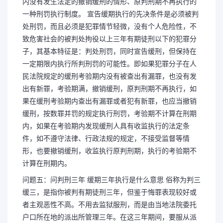
内没有发生法定的撤销缓刑的情形、原判刑期不再执行的
一种刑罚执行制度。 宣告缓期执行的先决条件是必须被判
处刑罚，而且必须是犯罪情节轻微，没有个人危险性，不
致危害社会的被判处拘役以上三年有期徒刑以下的犯罪分
子，其基本特征是：判处刑罚，同时宣告缓刑，但保持在
一定期限内执行所判刑罚的可能性。即如果犯罪分子在人
民法院规定的缓刑考验期内没有被查出有漏罪，也没有发
出有新罪，考验期满，撤销缓刑，原判刑期不再执行，如
果在缓刑考验期内查出有漏罪或者犯有新罪，也应当撤销
缓刑，按数罪并罚的规定执行刑罚，考验期不计算在刑期
内，如果在考验期内发现缓刑人具有收监执行的法定条
件，如不遵守法律、行政法规的规定，不接受监督等情
形，也要撤销缓刑，收监执行原判刑期，执行的考验期不
计算在刑期内。
问题五：问判刑三年 缓期三年执行是什么意思 俗称为判三
缓三，是指你被判有期徒刑三年，但鉴于悔罪表现较好或
者主观恶性不高。不用去监狱服刑，而是由当地法院委托
户口所在地的派出所管理三年。在这三年期间，要服从派