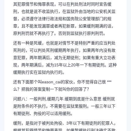
其犯罪情节和悔罪表现，可以在判处刑法时同时宣告缓
刑，也就是说不收监执行，在监狱外由当地的公安机关监
督，必须遵守法律行政法规和国务院公安管理部门的规
章，且不能发现漏罪或者再犯新罪，如果缓刑期满的话，
原判刑罚就不再执行了。否则到监狱执行原判刑罚。
还有一种是死缓，也就是对情节不是特别严重的应当判处
死刑的，可以判处死刑缓期两年执行，如果两年内没有故
意犯罪，两年期满后，减为无期徒刑；如果有重大立功表
现，两年期满后，减为15年以上20年一下有期徒刑。这种
缓期执行实在监狱内执行的。
还有下面那个叫eason_cai的家伙，你不觉得自己很 ***
么？把我的答案复制一下就叫你的回答了？
问题八：一般判刑,缓期几年.缓期到底是什么意思 缓刑就
是附条件的不执行。不需要在监狱里服刑。一般三年以下
有期徒刑、拘役的可以适用缓刑。
缓刑，是指对于被判处拘役、3年以下有期徒刑的犯罪人，
根据其犯罪情节和悔罪表现，如果暂缓执行刑法确实不致