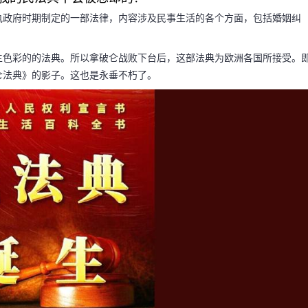
执政府时期制定的一部法律，内容涉及民事生活的各个方面，包括婚姻纠
谈拿破仑为什么
主色彩的的法典。所以拿破仑战败下台后，这部法典为欧洲各国所接受。
仑法典》的影子。这也是永垂不朽了。
忘却的?
仑为什么说我的民法典
《拿破仑法典》，是拿
律，内容涉及民事生活