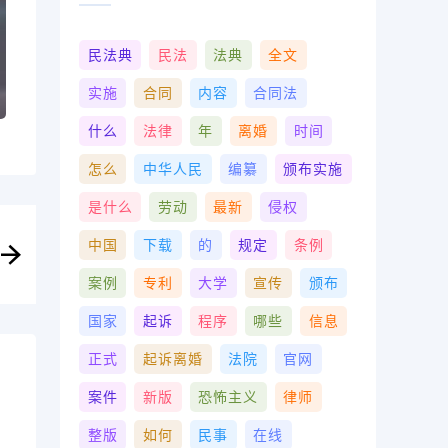
民法典
民法
法典
全文
实施
合同
内容
合同法
什么
法律
年
离婚
时间
怎么
中华人民
编纂
颁布实施
是什么
劳动
最新
侵权
中国
下载
的
规定
条例
案例
专利
大学
宣传
颁布
国家
起诉
程序
哪些
信息
正式
起诉离婚
法院
官网
案件
新版
恐怖主义
律师
整版
如何
民事
在线