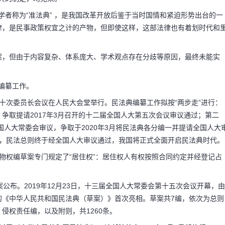
被学者称为“准法典” ，是我国改革开放后鉴于当时国情和紧迫形势出台的一
律，是民事政策权宜之计的产物，但即使这样，这部法律也有着划时代和
草案，但由于内容复杂、体系庞大、学术观点存在分歧等原因，最终未能实
典编纂工作。
第七十次委员长会议在人民大会堂举行。民法典编纂工作拟按“两步走”进行：
争取提请2017年3月召开的十二届全国人大第五次会议审议通过；第二
国人大常委会审议，争取于2020年3月将民法典各分编一并提请全国人大
5日，民法总则终于经全国人大审议通过，我国将正式全面开启民法典时代。
法典物权编草案专门规定了“居住权”：居住权人有权按照合同约定并经登记占
草案公布。2019年12月23日，十三届全国人大常委会第十五次会议开幕，由
成的《中华人民共和国民法典（草案）》首次亮相。草案共7编，依次为总则
侵权责任编，以及附则，共1260条。