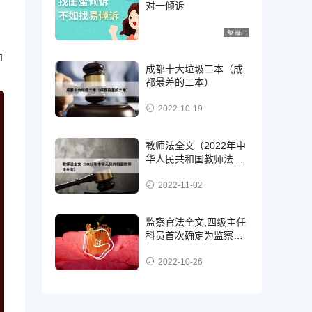
对一倾诉
即
成都十大垃圾二本（成
都最差的二本）
2022-10-19
教师法全文（2022年中
华人民共和国教师法全
文）
2022-11-02
监察官法全文,四级主任
科员首次确定为监察
官，二级，三级还是四
级?
2022-10-26