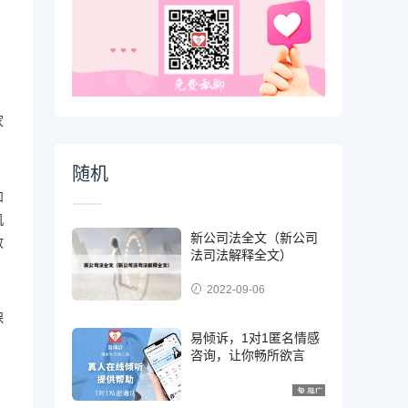
家
随机
和
机
新公司法全文（新公司
效
法司法解释全文）
2022-09-06
保
易倾诉，1对1匿名情感
咨询，让你畅所欲言