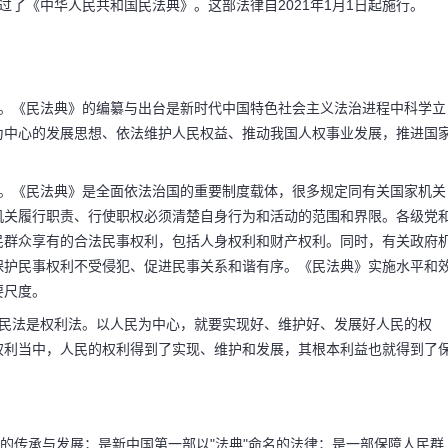
通过了《中华人民共和国民法典》。这部法律自2021年1月1日起施行。
程。《民法典》的编纂与出台是新时代中国特色社会主义法治进程中科学立
为中心的发展思想、依法维护人民权益、推动我国人权事业发展，推进国
求。《民法典》是全面依法治国的重要制度载体，很多规定同有关国家机关
机关履行职责、行使职权必须清楚自身行为和活动的范围和界限。各级党
民群众享有的合法民事权利，包括人身权利和财产权利。同时，有关政府
保护民事权利不受侵犯、促进民事关系和谐有序。《民法典》实施水平和
要尺度。
。民法是权利法。以人民为中心，就要实现好、维护好、发展好人民的权
权利当中，人民的权利得到了实现、维护和发展，其根本利益也就得到了
系的传承与发展；是新中国第一部以"法典"命名的法律；是一部保障人民群