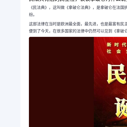
《民法典》，这叫做《拿破仑法典》，是拿破仑在法国
纷。
民法典背后的民主性,谈
这部法律在当时是欧洲最全面，最先进，也是最富有民
便到了今天，在很多国家的法律中仍然可以见到《拿破
说我的民法典不会被
民法典背后的民主性，谈谈拿破
不会被忘却的？《民法典》，这叫做
破仑在法国执政府时期制定的一部法
的各个方面...