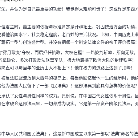
光荣，并认为是自己最重要的功绩！我觉得太难能可贵了！这或许是东西
么拿破仑自己最
一位君主时，最主要的依据与标准肯定是开疆拓土，巩固统治方面的功绩
要看他治国水平，社会稳定程度，老百姓的生活状况。比如，中国历史上
国民法典?
开疆拓土型与创造盛世型。并没有把哪一个制定法律文件的帝王评价很高
“雾月政变”夺权，而后担任执政，大权在握！一路披荆斩棘，所向无敌，
后的拿破仑，多次打败反法联盟军队，极大地震撼了欧洲大陆的封建秩序！
是颁布法国民法典？法
他简直可以与当年的亚历山大不相上下！他在权力的道路上达到了顶峰！
引以为傲，感到光荣，
，被反法联盟流放到大西洋的孤岛上，每当他回忆起他一生的经历时，他
是他为法国人民留下了一部《民法典》！这部法典到底具有怎样的价值呢
太难能可贵了！这或许
上承认了女性与男性同样的权力。具例说，在中国古代女性依附于男性，
可在拿破仑这部法典里，一切都成为现实。它是第一部资产阶级民法典，
了《中华人民共和国民法典》。这是新中国成立以来第一部以“法典”命名的法