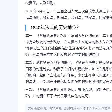
权责任，以及附则。
2020年5月28日，十三届全国人大三次会议表决通过了
民法通则、收养法、担保法、合同法、物权法、侵权责
1840年法典的历史地位？
其一、《拿破仑法典》巩固了法国大革命的成果。其主
命完全改变的社会秩序。它以资本主义绝对的私人财产
“刚刚诞生的现代社会的经济生活条件”译成了“司法法
循，对法国资本主义的发展起了重要的促进作用。
其次，随着拿破仑战争的推进，《拿破仑法典》通过拿
国家的封建制度，动摇了它们的封建统治。加上它是系
的影响，起到了立法规范的作用。事实上在今天的亚洲
的法典，直到现在还是包括英国在内的所有其他国家在财
再次，《拿破仑法典》原则鲜明，编排合理，逻辑严谨
碑。它的颁布开了近代民事法典化的先河。
文章版权声明：除非注明，否则均为 六尺法律咨询网 原创文