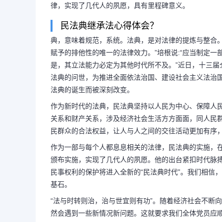
律，实现了几代人的夙愿，具有里程碑意义。
民法典继承法心得体会？
典，意味着规范，系统。法典，是对法律的提炼与整合。
赋予的排他性的唯一的法律效力。”培根说:“应当制定
是，其立法能力必定为其他时代所不及。”近日，十三
法典的问世，为推进全面依法治国、建设社会主义法治
法典的诞生而被深刻改变。
作为新时代的法典，民法典坚持以人民为中心、保障人
关系和财产关系，涉及经济社会生活方方面面，同人民
民群众的合法权益，让人与人之间的交往活动更加有序
作为一部与每个人都息息相关的法律，民法典的实施，
颁布实施，实现了几代人的夙愿。他的出台紧扣时代脉
民事权利的保护将进入全新的“民法典时代”。我们相信
长按图片识别二维
基石。
“法与时转则治，治与世宜则有功”。随着经济社会不断
然会遇到一些新情况新问题。这就要求我们全体党员应