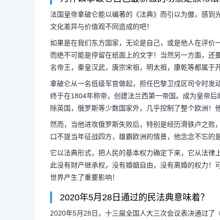
法国皇帝拿破仑能以编著的《法典》而引以为傲，感到
文化差异与价值观不同造成的吧！
民法典法制里程碑,为什
如果是在我们东方国家，无论是自己，或是他人在评价
而绝不可能是停留在纸面上的文字！当然另一方面，还
骄傲的功绩是颁布法
名帝王，秦皇汉武，唐宗宋祖，明太祖，康乾等都属于
拿破仑从一名低级军官做起，担任巴黎卫戍区司令时发动
终于在1804年称帝，创建法兰西第一帝国。成为皇帝
为什么拿破仑自己最骄傲的功绩
除英国，俄罗斯等少数国家外，几乎控制了整个欧洲！
国皇帝拿破仑能以编著的《法典》而
然而，当他进攻俄罗斯失败后，特别是经历滑铁卢之败
口不提当年征战四方，雄霸欧洲的情景，他念念不忘的
并认为是自己最重要的功绩！我觉得
它以法典形式，把人民的基本权力确定下来，它从法律
此没有财产继承权，没有婚姻自由，没有离婚的权力！
世界产生了重要影响！
是东西方文...
2020年5月28日通过的民法典意味着？
2020年5月28日，十三届全国人大三次会议表决通过