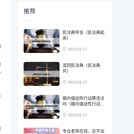
推荐
民法典早会（民法典起
床）
部
2023-01-17
身
混同民法典（民法典
共）
人
2023-01-17
于
婚内强迫性行动算违法
吗（婚内强迫性行动算
违法吗知乎）
2023-01-17
发
专业老师在线，足不出