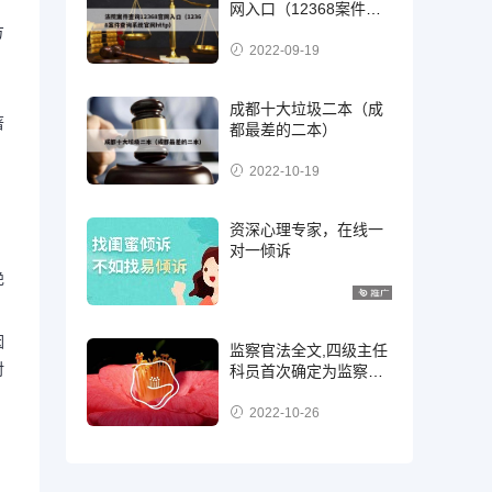
网入口（12368案件查
询系统官网http）
方
2022-09-19
，
成都十大垃圾二本（成
著
都最差的二本）
！
2022-10-19
资深心理专家，在线一
对一倾诉
绝
？
因
监察官法全文,四级主任
对
科员首次确定为监察
官，二级，三级还是四
级?
2022-10-26