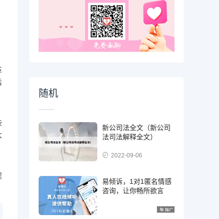
革
后
随机
些
新公司法全文（新公司
大
法司法解释全文）
2022-09-06
程
易倾诉，1对1匿名情感
咨询，让你畅所欲言