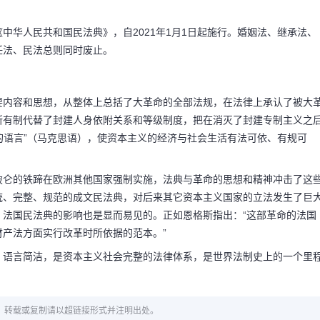
《中华人民共和国民法典》，自2021年1月1日起施行。婚姻法、继承法、
任法、民法总则同时废止。
要内容和思想，从整体上总括了大革命的全部法规，在法律上承认了被大
所有制代替了封建人身依附关系和等级制度，把在消灭了封建专制主义之
规的语言”（马克思语），使资本主义的经济与社会生活有法可依、有规可
破仑的铁蹄在欧洲其他国家强制实施，法典与革命的思想和精神冲击了这
统、完整、规范的成文民法典，对后来其它资本主义国家的立法发生了巨
，法国民法典的影响也是显而易见的。正如恩格斯指出：“这部革命的法国
产法方面实行改革时所依据的范本。”
，语言简洁，是资本主义社会完整的法律体系，是世界法制史上的一个里
章，转载或复制请以超链接形式并注明出处。