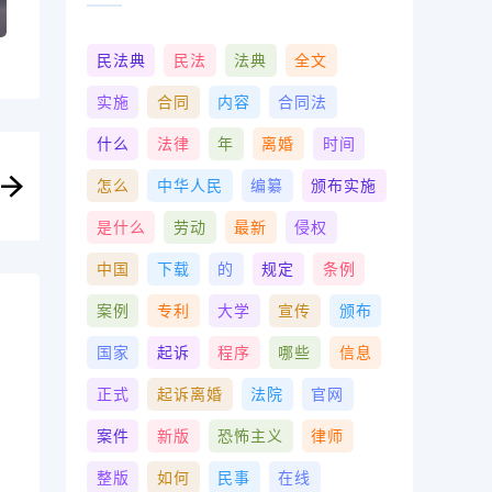
民法典
民法
法典
全文
实施
合同
内容
合同法
什么
法律
年
离婚
时间
怎么
中华人民
编纂
颁布实施
是什么
劳动
最新
侵权
中国
下载
的
规定
条例
案例
专利
大学
宣传
颁布
国家
起诉
程序
哪些
信息
正式
起诉离婚
法院
官网
案件
新版
恐怖主义
律师
整版
如何
民事
在线