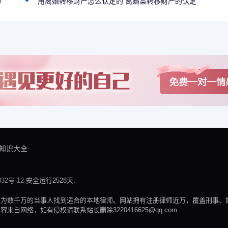
）
用离婚转移财产怎么认定的 离婚案转移财产的认定
知识大全
32号-12
安全运行2528天.
，为数千万的当事人找到适合的本地律师。网站拥有注册律师近万，覆盖刑事、
网络，如有侵权请联系站长删除3220416625@qq.com