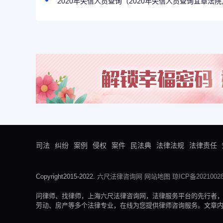
2020年失信人员查询（2020年失信人员查询宜章法院
司法
纠纷
案例
侵权
案件
民法典
法律法规
法律责任
Copyright2015-2022.
六尺法律咨询网
网站地图
琼ICP备20210028
问律师、找律师，上海六尺法律咨询网，法律服务平台的先行者
劳动、房产等多个法律专业，在线为您提供律师咨询服务。文章内容来自