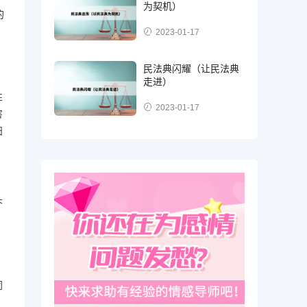
为契机）
的
2023-01-17
民法典闪耀（让民法典
走进）
性
2023-01-17
害
妇
，
头
同