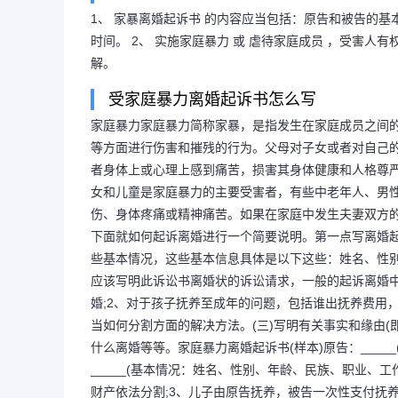
1、 家暴离婚起诉书 的内容应当包括：原告和被告的
时间。 2、 实施家庭暴力 或 虐待家庭成员 ，受害人
解。
受家庭暴力离婚起诉书怎么写
家庭暴力家庭暴力简称家暴，是指发生在家庭成员之间
等方面进行伤害和摧残的行为。父母对子女或者对自己
者身体上或心理上感到痛苦，损害其身体健康和人格尊
女和儿童是家庭暴力的主要受害者，有些中老年人、男
伤、身体疼痛或精神痛苦。如果在家庭中发生夫妻双方
下面就如何起诉离婚进行一个简要说明。第一点写离婚起
些基本情况，这些基本信息具体是以下这些：姓名、性别
应该写明此诉讼书离婚状的诉讼请求，一般的起诉离婚
婚;2、对于孩子抚养至成年的问题，包括谁出抚养费用
当如何分割方面的解决方法。(三)写明有关事实和缘由
什么离婚等等。家庭暴力离婚起诉书(样本)原告：___
_____(基本情况：姓名、性别、年龄、民族、职业、
财产依法分割;3、儿子由原告抚养，被告一次性支付抚养费_