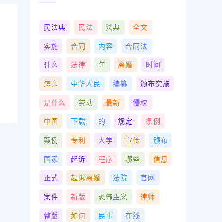
民法典
民法
法典
全文
实施
合同
内容
合同法
什么
法律
年
离婚
时间
怎么
中华人民
编纂
颁布实施
是什么
劳动
最新
侵权
中国
下载
的
规定
条例
案例
专利
大学
宣传
颁布
国家
起诉
程序
哪些
信息
正式
起诉离婚
法院
官网
案件
新版
恐怖主义
律师
整版
如何
民事
在线