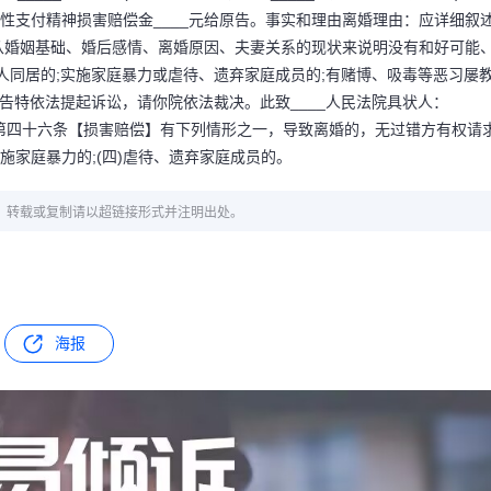
一次性支付精神损害赔偿金____元给原告。事实和理由离婚理由：应详细叙
从婚姻基础、婚后感情、离婚原因、夫妻关系的现状来说明没有和好可能
人同居的;实施家庭暴力或虐待、遗弃家庭成员的;有赌博、吸毒等恶习屡
告特依法提起诉讼，请你院依法裁决。此致____人民法院具状人：
婚姻法》第四十六条【损害赔偿】有下列情形之一，导致离婚的，无过错方有权请
)实施家庭暴力的;(四)虐待、遗弃家庭成员的。
章，转载或复制请以超链接形式并注明出处。
海报