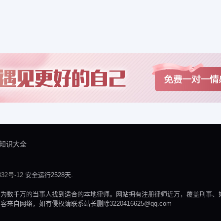
知识大全
32号-12
安全运行2528天.
，为数千万的当事人找到适合的本地律师。网站拥有注册律师近万，覆盖刑事、
网络，如有侵权请联系站长删除3220416625@qq.com