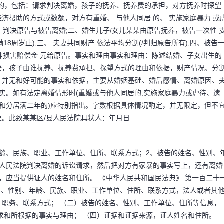
目的，包括：请求判决离婚，孩子的抚养、抚养费的承担，对方抚养时探望
济帮助的方式或数额，对方有重婚、 与他人同居 的、 实施家庭暴力 或
一、判决原告与被告离婚;二、婚生儿子/女儿某某由原告抚养，被告一次性 
庭暴力离婚起诉
18周岁止);三、 夫妻共同财产 依法平均分割(/判归原告所有);四、被告
精神损害赔偿金 元给原告。事实和理由事实和理由：陈述结婚、子女出生的
据，孩子由谁抚养、抚养费承担、探望方式的理由和依据，财产情况、分
、并无和好可能的事实和依据，主要从婚姻基础、婚后感情、离婚原因、
事实。如有法定离婚情形时(重婚或与他人同居的;实施家庭暴力或虐待、遗
婚起诉状 原告：(基本
不和分居满二年的)应特别指出。字数根据具体情况酌定，并无限定，但不
。此致某某区/县人民法院具状人：年月日
业、工作单位和住址)被
龄、民族、职业、工作单位、住所、联系方式；2、被告的姓名、性别、
、民族、职业、工作单位
求人民法院判决离婚的诉讼请求，然后把对方有家暴的事实写上，还有离婚
，应当提供证人的姓名和住所。 《中华人民共和国民法典》 第一百二十
姓名、性别、年龄、民族、职业、工作单位、住所、联系方式，法人或者其
职务、联系方式； （二）被告的姓名、性别、工作单位、住所等信息，
求和所根据的事实与理由； （四）证据和证据来源，证人姓名和住所。