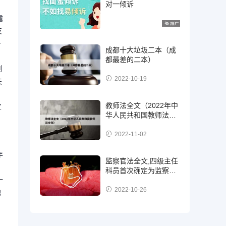
对一倾诉
虐
支
一
成都十大垃圾二本（成
都最差的二本）
割
2022-10-19
夫
教师法全文（2022年中
宜
华人民共和国教师法全
文）
2022-11-02
年
监察官法全文,四级主任
科员首次确定为监察
一
官，二级，三级还是四
级?
2022-10-26
他