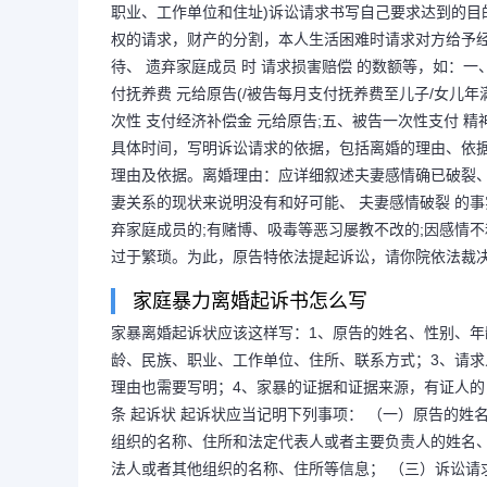
职业、工作单位和住址)诉讼请求书写自己要求达到的
权的请求，财产的分割，本人生活困难时请求对方给予经
待、 遗弃家庭成员 时 请求损害赔偿 的数额等，如：
家庭暴力离婚起诉书（家
付抚养费 元给原告(/被告每月支付抚养费至儿子/女儿年满
次性 支付经济补偿金 元给原告;五、被告一次性支付 
书模版）
具体时间，写明诉讼请求的依据，包括离婚的理由、依
理由及依据。离婚理由：应详细叙述夫妻感情确已破裂
妻关系的现状来说明没有和好可能、 夫妻感情破裂 的
有家庭暴力离婚起诉书怎么写 离
弃家庭成员的;有赌博、吸毒等恶习屡教不改的;因感情
过于繁琐。为此，原告特依法提起诉讼，请你院依法裁决
情况：姓名、性别、年龄、民族、职
家庭暴力离婚起诉书怎么写
家暴离婚起诉状应该这样写：1、原告的姓名、性别、年
告：(基本情况：姓名、性别、年龄
龄、民族、职业、工作单位、住所、联系方式；3、请
理由也需要写明；4、家暴的证据和证据来源，有证人的
和住址)...
条 起诉状 起诉状应当记明下列事项： （一）原告的
组织的名称、住所和法定代表人或者主要负责人的姓名、
法人或者其他组织的名称、住所等信息； （三）诉讼请