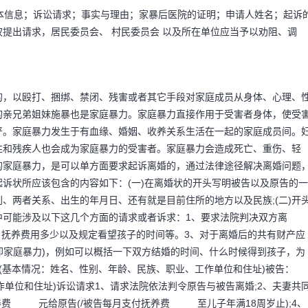
基本信息；诉讼请求；事实与理由；家暴后医院的证明；申请人姓名；起诉
有权提出请求，居民委员会、 村民委员会 以及所在单位应当予以劝阻、调
的，以殴打、捆绑、禁闭、残害或者其它手段对家庭成员从身体、心理、
的亲兄弟姐妹施暴也是家庭暴力。家庭暴力直接作用于受害者身体，使受
严。家庭暴力发生于有血缘、婚姻、收养关系生活在一起的家庭成员间。
性和残疾人也会成为家庭暴力的受害者。家庭暴力会造成死亡、重伤、轻
的家庭暴力，是可以单方面要求起诉离婚的，通过法律途径解决离婚问题
诉状所应该包含的内容如下：(一)在离婚状的开头写明被告以及原告的一
、两者关系、出生的年月日、还有就是目前住所的地方以及民族;(二)开
中可能涉及以下这几个方面的请求或者诉求：1、要求法院判决双方离
，抚养费用多少以及规定看望孩子的时间等。3、对于离婚后的共有财产应
(即家庭暴力)，例如可以概括一下双方结婚的时间、什么时候得到孩子，为
__(基本情况：姓名、性别、年龄、民族、职业、工作单位和住址)被告：
工作单位和住址)诉讼请求1、请求法院依法判令原告与被告离婚;2、夫妻共
____元给原告(/被告每月支付抚养费_____至儿子年满18周岁止);4、