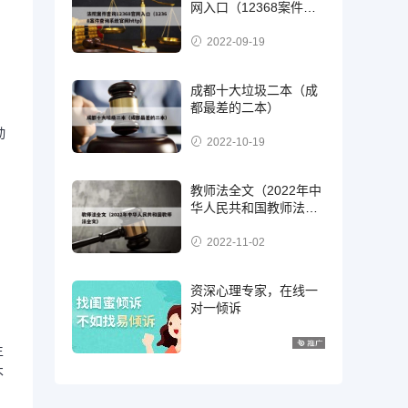
网入口（12368案件查
询系统官网http）
2022-09-19
成都十大垃圾二本（成
都最差的二本）
动
2022-10-19
教师法全文（2022年中
华人民共和国教师法全
文）
2022-11-02
资深心理专家，在线一
对一倾诉
生
不