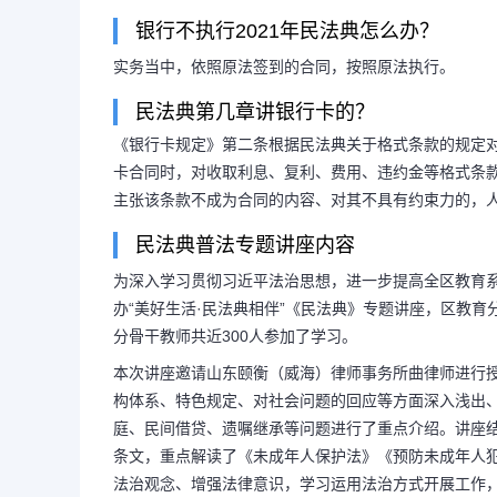
银行不执行2021年民法典怎么办？
实务当中，依照原法签到的合同，按照原法执行。
民法典第几章讲银行卡的？
《银行卡规定》第二条根据民法典关于格式条款的规定
卡合同时，对收取利息、复利、费用、违约金等格式条
主张该条款不成为合同的内容、对其不具有约束力的，
民法典普法专题讲座内容
为深入学习贯彻习近平法治思想，进一步提高全区教育系
办“美好生活·民法典相伴”《民法典》专题讲座，区教
分骨干教师共近300人参加了学习。
本次讲座邀请山东颐衡（威海）律师事务所曲律师进行
长按图片识别二维
构体系、特色规定、对社会问题的回应等方面深入浅出
庭、民间借贷、遗嘱继承等问题进行了重点介绍。讲座
条文，重点解读了《未成年人保护法》《预防未成年人
法治观念、增强法律意识，学习运用法治方式开展工作