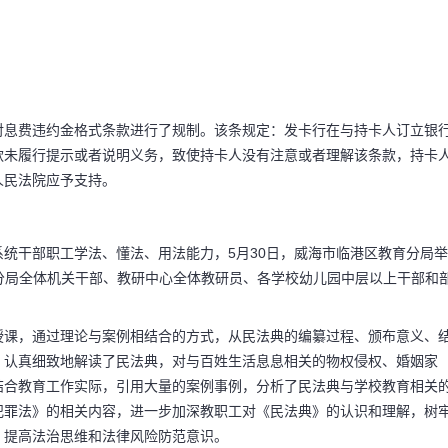
对息费违约金格式条款进行了规制。该条规定：发卡行在与持卡人订立银
款未履行提示或者说明义务，致使持卡人没有注意或者理解该条款，持卡
人民法院应予支持。
统干部职工学法、懂法、用法能力，5月30日，威海市临港区教育分局举
育分局全体机关干部、教研中心全体教研员、各学校幼儿园中层以上干部和
授课，通过理论与案例相结合的方式，从民法典的编纂过程、颁布意义、
码阅读更多
、认真细致地解读了民法典，对与百姓生活息息相关的物权侵权、婚姻家
结合教育工作实际，引用大量的案例事例，分析了民法典与学校教育相关
犯罪法》的相关内容，进一步加深教职工对《民法典》的认识和理解，树
，提高法治思维和法律风险防范意识。