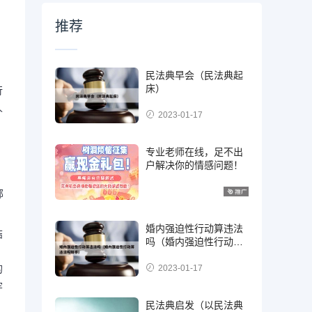
推荐
民法典早会（民法典起
床）
行
人
2023-01-17
专业老师在线，足不出
户解决你的情感问题！
部
婚内强迫性行动算违法
结
吗（婚内强迫性行动算
违法吗知乎）
2023-01-17
的
牢
民法典启发（以民法典