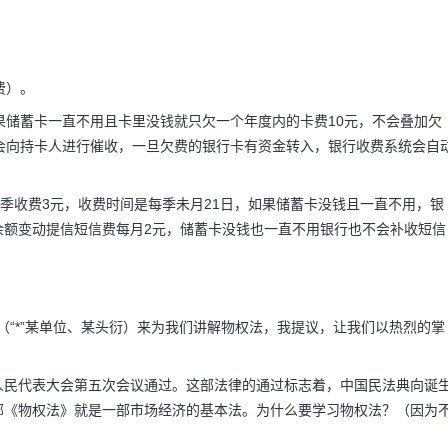
典银行卡信用卡
费）。
果储蓄卡一直不用且卡里没钱就只欠一个年度内的卡费10元，不会叠加欠
钱吗
会向持卡人进行催收，一旦欠费的银行卡有资金转入，银行收费系统会自
会收钱吗？不会1，储蓄
每季收费3元，收费时间是每季未月21日，如果储蓄卡没钱且一直不用，银
余额变动提信短信费每月2元，储蓄卡没钱也一直不用银行也不会补收短信
费（每季度3元），3，
元，未开通不收费）。储
**（“*”某单位、某头衍）来为我们讲解物权法，我提议，让我们以热烈的掌
国人民代表大会第五次会议通过。这部法律的通过标志着，中国民法典向诞
部《物权法》就是一部市场经济的基本法。为什么要学习物权法？（因为