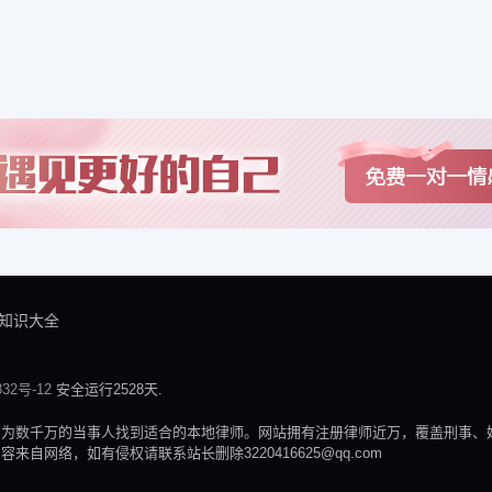
知识大全
32号-12
安全运行2528天.
，为数千万的当事人找到适合的本地律师。网站拥有注册律师近万，覆盖刑事、
网络，如有侵权请联系站长删除3220416625@qq.com