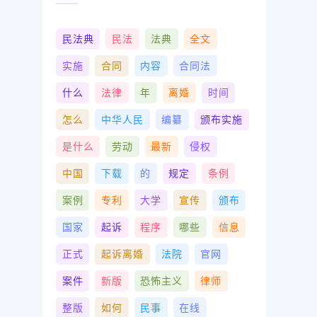
民法典
民法
法典
全文
实施
合同
内容
合同法
什么
法律
年
离婚
时间
怎么
中华人民
编纂
颁布实施
是什么
劳动
最新
侵权
中国
下载
的
规定
条例
案例
专利
大学
宣传
颁布
国家
起诉
程序
哪些
信息
正式
起诉离婚
法院
官网
案件
新版
恐怖主义
律师
整版
如何
民事
在线