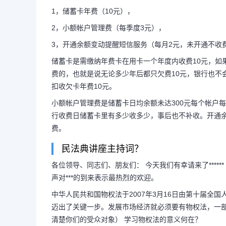
1，储蓄卡年费（10元），
2，小额帐户管理费（每季度3元），
银行举办民法典讲座民法
3，开通余额变动提醒短信服务（每月2元，未开通不收
储蓄卡是需缴纳年费卡在用卡一个年度内收费10元，如
不存钱银行会收
费的，也就是说无论多少年后都只欠费10元，银行也不
扣收欠卡年费10元。
民法典银行卡信用卡不存钱银行
小额帐户管理费是储蓄卡日均余额未达300元每个帐户
行收费日储蓄卡里有多少收多少，事后也不补收。开通
卡年费（10元），2，小额帐户管理
费。
民法典讲座主持词？
开通余额变动提醒短信服务（每月2
各位领导、同志们、朋友们： 今天我们有幸请来了****
声对***的到来表示最热烈的欢迎。
蓄卡是需缴...
中华人民共和国物权法于2007年3月16日由第十届全
迈出了关键一步。发展市场经济就必须要有物权法，一
清楚你们的受众对象） 学习物权法的意义何在？