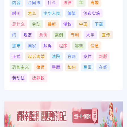
内容
合同法
什么
法律
年
离婚
时间
怎么
中华人民
编纂
颁布实施
是什么
劳动
最新
侵权
中国
下载
的
规定
条例
案例
专利
大学
宣传
颁布
国家
起诉
程序
哪些
信息
正式
起诉离婚
法院
官网
案件
新版
恐怖主义
律师
整版
如何
民事
在线
劳动法
抚养权