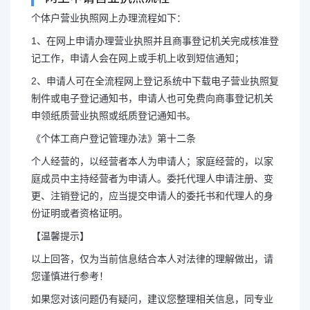
个体户营业执照网上办理流程如下：
1、在网上申请办理营业执照并且商事登记机关完成核准登
营业执照网上办理流程（
记工作，申请人会在网上或手机上收到短信通知；
2、申请人可在全流程网上登记系统中下载电子营业执照复
何办理）
制件或电子登记通知书，申请人也可免费向商事登记机关
申领纸质营业执照或纸质登记通知书。
网上申请营业执照流程 个体户
《个体工商户登记管理办法》第十二条
个人经营的，以经营者本人为申请人；家庭经营的，以家
下：1、在网上申请办理营业执照并
庭成员中主持经营者为申请人。委托代理人申请注册、变
更、注销登记的，应当提交申请人的委托书和代理人的身
登记工作，申请人会在网上或手机上
份证明或者资格证明。
【温馨提示】
人可在全...
以上回答，仅为当前信息结合本人对法律的理解做出，请
您谨慎进行参考！
如果您对该问题仍有疑问，建议您整理相关信息，同专业