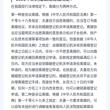
在我国现行法律规定下，离婚分为两种方式。
第一种是协议离婚，根据《中华人民共和国民法典》第一
离婚条件2021新规定（离
千零七十六条规定：夫妻双方自愿离婚的，应当签订书面
离婚协议，并亲自到婚姻登记机关申请离婚登记。离婚协
定）
议应当载明双方自愿离婚的意思表示和对子女抚养、财产
以及债务处理等事项协商一致的意见。但是依据《中华人
民共和国民法典》之规定：自婚姻登记机关收到离婚登记
2021年新的婚姻法离婚规定？
申请之日起三十日内，任何一方不愿意离婚的，可以向婚
姻登记机关撤回离婚登记申请。前款规定期限届满后三十
离婚分为两种方式。第一种是协议离
日内，双方应当亲自到婚姻登记机关申请发给离婚证；未
申请的，视为撤回离婚登记申请。也就是说，夫妻双方向
和国民法典》第一千零七十六条规定
婚姻登记机关申请离婚登记的，婚姻登记机关并不会立即
办理离婚登记手续，而是给予男、女双方三十日的冷静
期，任何一方在三十日内改变想法，均可以撤销离婚登记
的，应当签订...
申请。第二种是诉讼离婚，根据《中华人民共和国民法
典》第一千零七十九条之规定：夫妻一方要求离婚的，可
以由有关组织进行调解或者直接向人民法院提起离婚诉