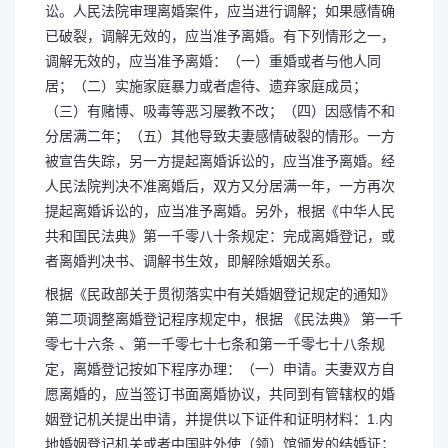
讼。人民法院审理离婚案件，应当进行调解；如果感情确
已破裂，调解无效的，应当准予离婚。有下列情形之一，
调解无效的，应当准予离婚：（一）重婚或者与他人同
居；（二）实施家庭暴力或者虐待、遗弃家庭成员；
（三）有赌博、吸毒等恶习屡教不改；（四）因感情不和
分居满二年；（五）其他导致夫妻感情破裂的情形。一方
被宣告失踪，另一方提起离婚诉讼的，应当准予离婚。经
人民法院判决不准离婚后，双方又分居满一年，一方再次
提起离婚诉讼的，应当准予离婚。另外，根据《中华人民
共和国民法典》第一千零八十条规定：完成离婚登记，或
者离婚判决书、调解书生效，即解除婚姻关系。
根据《民政部关于贯彻落实中有关婚姻登记规定的通知》
第二项调整离婚登记程序规定中，根据 《民法典》 第一千
零七十六条 、第一千零七十七条和第一千零七十八条规
长按图片识别二维
定，离婚登记按如下程序办理：（一）申请。夫妻双方自
愿离婚的，应当签订书面离婚协议，共同到有管辖权的婚
姻登记机关提出申请，并提供以下证件和证明材料：1.内
地婚姻登记机关或者中国驻外使（领）馆颁发的结婚证；