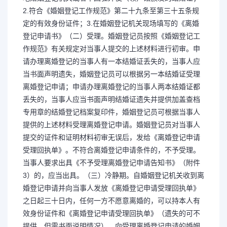
2.符合《婚姻登记工作规范》第二十九条至第三十五条规
定的有效身份证件；3.在婚姻登记机关现场填写的《离婚
登记申请书》（二）受理。婚姻登记员按照《婚姻登记工
作规范》有关规定对当事人提交的上述材料进行初审。申
请办理离婚登记的当事人有一本结婚证丢失的，当事人应
当书面声明遗失，婚姻登记员可以根据另一本结婚证受理
离婚登记申请；申请办理离婚登记的当事人两本结婚证都
丢失的，当事人应当书面声明结婚证遗失并提供加盖查档
专用章的结婚登记档案复印件，婚姻登记员可根据当事人
提供的上述材料受理离婚登记申请。婚姻登记员对当事人
提交的证件和证明材料初审无误后，发给《离婚登记申请
受理回执单》。不符合离婚登记申请条件的，不予受理。
当事人要求出具《不予受理离婚登记申请告知书》（附件
3）的，应当出具。（三）冷静期。自婚姻登记机关收到离
婚登记申请并向当事人发放《离婚登记申请受理回执单》
之日起三十日内，任何一方不愿意离婚的，可以持本人有
效身份证件和《离婚登记申请受理回执单》（遗失的可不
提供，但需书面说明情况），向受理离婚登记申请的婚姻