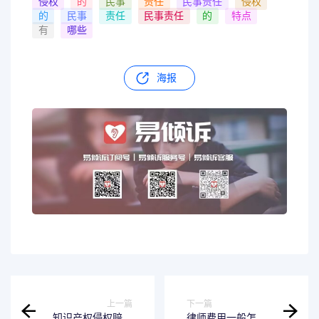
侵权
的
民事
责任
民事责任
侵权
的
民事
责任
民事责任
的
特点
有
哪些
海报
上一篇
下一篇
知识产权侵权赔偿
律师费用一般怎么