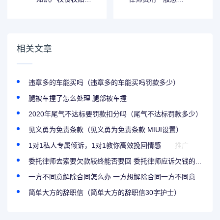
（知识产权侵权赔
收费（刑事案件律
偿的计算）
师费用一般怎么收
费）
相关文章
违章多的车能买吗（违章多的车能买吗罚款多少）
腿被车撞了怎么处理 腿部被车撞
2020年尾气不达标要罚款扣分吗（尾气不达标罚款多少）
见义勇为免责条款（见义勇为免责条款 MIUI设置）
1对1私人专属倾诉，1对1教你高效挽回情感
推广
委托律师去索要欠款较终能否要回 委托律师应诉欠钱的...
一方不同意解除合同怎么办 一方想解除合同一方不同意
简单大方的辞职信（简单大方的辞职信30字护士）