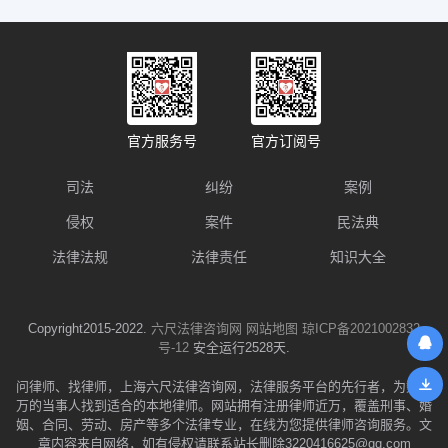
官方服务号
官方订阅号
司法
纠纷
案例
侵权
案件
民法典
法律法规
法律责任
知识大全
Copyright2015-2022.
六尺法律咨询网
网站地图
琼ICP备2021002832
号-12
安全运行2528天.
问律师、找律师，上海六尺法律咨询网，法律服务平台的先行者，为数千
万的当事人找到适合的本地律师。网站拥有注册律师近万，覆盖刑事、婚
姻、合同、劳动、房产等多个法律专业，在线为您提供律师咨询服务。文
章内容来自网络，如有侵权请联系站长删除3220416625@qq.com