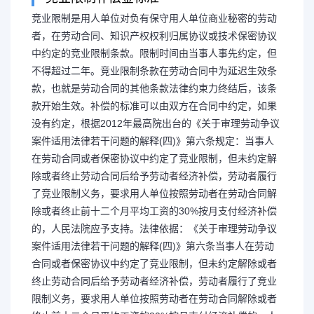
竞业限制是用人单位对负有保守用人单位商业秘密的劳动
者，在劳动合同、知识产权权利归属协议或技术保密协议
竞业限制补偿金（竞业限
中约定的竞业限制条款。限制时间由当事人事先约定，但
不得超过二年。竞业限制条款在劳动合同中为延迟生效条
款，也就是劳动合同的其他条款法律约束力终结后，该条
次性支付吗
款开始生效。补偿的标准可以由双方在合同中约定，如果
没有约定，根据2012年最高院出台的《关于审理劳动争议
竞业限制补偿金标准 竞业限制
案件适用法律若干问题的解释(四)》第六条规定：当事人
在劳动合同或者保密协议中约定了竞业限制，但未约定解
除或者终止劳动合同后给予劳动者经济补偿，劳动者履行
人单位商业秘密的劳动者，在劳动合
了竞业限制义务，要求用人单位按照劳动者在劳动合同解
除或者终止前十二个月平均工资的30%按月支付经济补偿
协议或技术保密协议中约定的竞业限
的，人民法院应予支持。法律依据：《关于审理劳动争议
案件适用法律若干问题的解释(四)》第六条当事人在劳动
事人事先约...
合同或者保密协议中约定了竞业限制，但未约定解除或者
终止劳动合同后给予劳动者经济补偿，劳动者履行了竞业
限制义务，要求用人单位按照劳动者在劳动合同解除或者