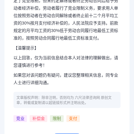
定了竞业限制，但未约定解除或者终止劳动合同后给予劳
动者经济补偿，劳动者履行了竞业限制义务，要求用人单
位按照劳动者在劳动合同解除或者终止前十二个月平均工
资的30%按月支付经济补偿的，人民法院应予支持。前款
规定的月平均工资的30%低于劳动合同履行地最低工资标
准的，按照劳动合同履行地最低工资标准支付。
【温馨提示】
以上回答，仅为当前信息结合本人对法律的理解做出，请
您谨慎进行参考！
如果您对该问题仍有疑问，建议您整理相关信息，同专业
人士进行详细沟通。
文章版权声明：除非注明，否则均为 六尺法律咨询网 原创文
章，转载或复制请以超链接形式并注明出处。
竞业
补偿金
限制
支付