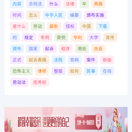
内容
合同法
什么
法律
年
离婚
时间
怎么
中华人民
编纂
颁布实施
是什么
劳动
最新
侵权
中国
下载
的
规定
条例
案例
专利
大学
宣传
颁布
国家
起诉
程序
哪些
信息
正式
起诉离婚
法院
官网
案件
新版
恐怖主义
律师
整版
如何
民事
在线
劳动法
抚养权