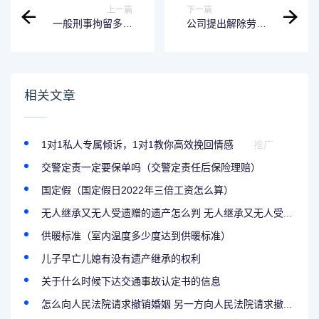
上一篇
下一篇
一般刑事拘留多少
公司提出解除劳动
天,刑事拘留最长期
合同,单位提出解除
限多少天?
劳动合同补偿标准?
相关文章
1对1私人专属倾诉，1对1教你高效挽回情感
推广
交警定责一定要保单吗（交警定责任后保险理赔）
国定假（国定假日2022年三倍工资怎么算）
无人继承又无人受遗赠的遗产怎么判 无人继承又无人受...
供暖标准（室内温度多少度达到供暖标准）
儿子早亡儿媳有没有遗产继承的权利
关于什么时候下达交通事故认定书的信息
怎么向人民法院请求撤销婚姻 另一方向人民法院请求撤...