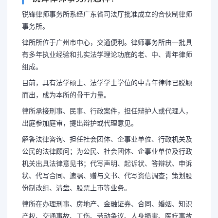
锐锋律师事务所系经广东省司法厅批准成立的合伙制律师
事务所。
广州律师事务所,锐锋律
律所所位于广州市中心，交通便利。律师事务所由一批具
有多年执业经验和扎实法学理论功底的老、中、青年律师
组成。
目前，具有法学硕士、法学学士学位的中青年律师已脱颖
而出，成为本所的骨干力量。
锐锋律师事务所怎样？锐锋律师
律所承接刑事、民事、行政案件，担任辩护人或代理人，
厅批准成立的合伙制律师事务所。律
出庭参加庭审，提出辩护或代理意见。
解答法律咨询、担任社会团体、企事业单位、行政机关及
交通便利。律师事务所由一批具有多
公民的法律顾问；为公民、社会团体、企事业单位及行政
机关出具法律意见书；代写声明、起诉状、答辩状、申诉
状、代写合同、遗嘱、赠与文书、代写资信调查；策划股
理论功底的...
份制改组、清盘、股票上市等业务。
律所在办理刑事、房地产、金融证券、合同、婚姻、知识
产权、交通事故、工伤、劳动争议、人身损害、医疗事故