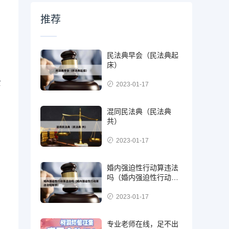
推荐
民法典早会（民法典起
床）
亡
2023-01-17
混同民法典（民法典
共）
2023-01-17
婚内强迫性行动算违法
吗（婚内强迫性行动算
违法吗知乎）
2023-01-17
专业老师在线，足不出