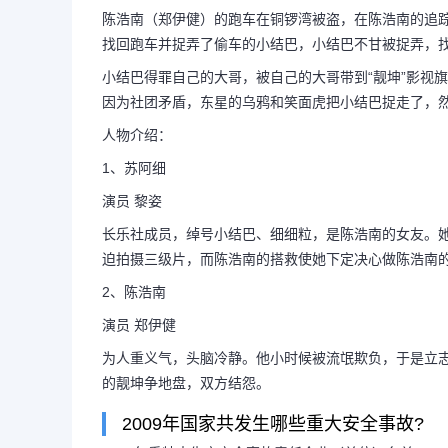
陈浩南（郑伊健）的跑车在铜锣湾被盗，在陈浩南的追
找回跑车并捉弄了偷车的小结巴，小结巴不甘被捉弄，
长乐车祸（长乐车祸新
小结巴得罪自己的大哥，被自己的大哥带到“靓坤”影视
因为社团矛盾，东星的乌鸦和笑面虎把小结巴捉走了，
人物介绍：
1、苏阿细
陈浩南和小结巴后来怎么了 被
演员 黎姿
长乐社成员，绰号小结巴、细细粒，是陈浩南的女友。
健）的跑车在铜锣湾被盗，在陈浩南
迫拍摄三级片，而陈浩南的搭救使她下定决心做陈浩南
2、陈浩南
是同社团但不同大哥的小结巴（黎姿
演员 郑伊健
为人重义气，头脑冷静。他小时候被流氓欺负，于是立
回跑车并捉弄...
的靓坤争地盘，双方结怨。
2009年国家共发生哪些重大安全事故?