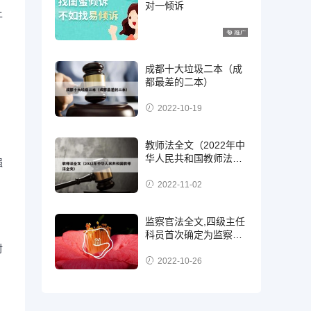
对一倾诉
上
成都十大垃圾二本（成
都最差的二本）
2022-10-19
教师法全文（2022年中
华人民共和国教师法全
强
文）
2022-11-02
监察官法全文,四级主任
科员首次确定为监察
官，二级，三级还是四
对
级?
2022-10-26