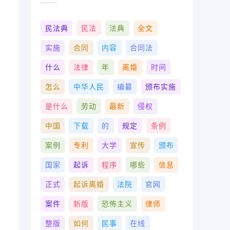
民法典
民法
法典
全文
实施
合同
内容
合同法
。
什么
法律
年
离婚
时间
怎么
中华人民
编纂
颁布实施
是什么
劳动
最新
侵权
中国
下载
的
规定
条例
案例
专利
大学
宣传
颁布
国家
起诉
程序
哪些
信息
正式
起诉离婚
法院
官网
案件
新版
恐怖主义
律师
整版
如何
民事
在线