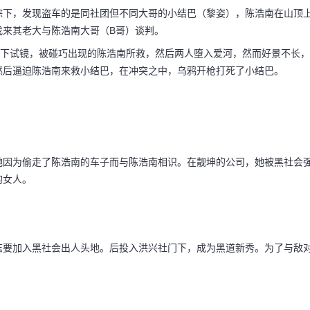
踪下，发现盗车的是同社团但不同大哥的小结巴（黎姿），陈浩南在山顶
找来其老大与陈浩南大哥（B哥）谈判。
闻最新消息）
旗下试镜，被碰巧出现的陈浩南所救，然后两人堕入爱河，然而好景不长，
然后逼迫陈浩南来救小结巴，在冲突之中，乌鸦开枪打死了小结巴。
打死了。陈浩南（郑伊
她因为偷走了陈浩南的车子而与陈浩南相识。在靓坤的公司，她被黑社会
的追踪下，发现盗车的
的女人。
），陈浩南在山顶上找
志要加入黑社会出人头地。后投入洪兴社门下，成为黑道新秀。为了与敌