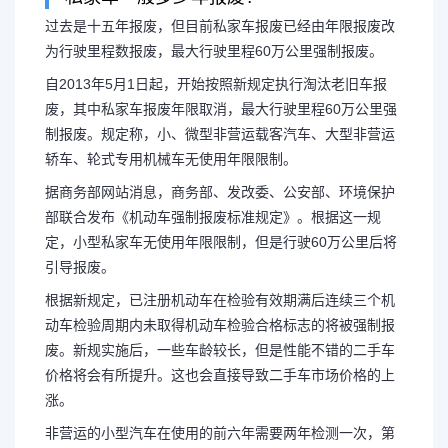
过去是十五年报废，但目前私家车报废已经由年限报废改
为行驶里程数报废，最大行驶里程60万公里强制报废。
私家车多少年强制报废（
自2013年5月1日起，开始按照新规定执行淘汰老旧车报
废，其中私家车报废年限取消，最大行驶里程60万公里强
年强制报废
制报废。规定称，小、微型非营运载客汽车、大型非营运
轿车、轮式专用机械车无使用年限限制。
据商务部网站消息，商务部、发改委、公安部、环境保护
私家车一般多少年报废? 过去
部联合发布《机动车强制报废标准规定》。根据这一规
定，小型私家车无使用年限限制，但是行驶60万公里后将
家车报废已经由年限报废改为行驶里
引导报废。
根据新规定，已注册机动车在检验有效期满后连续三个机
程60万公里强制报废。自2013年5
动车检验周期内未取得机动车检验合格标志的将被强制报
废。新规实施后，一些车龄较长，但是性能不错的二手车
执行淘汰老...
价格将会有所提升。这也会直接导致二手车市场价格的上
涨。
非营运的小型汽车在使用的前六年需要两年检测一次，第