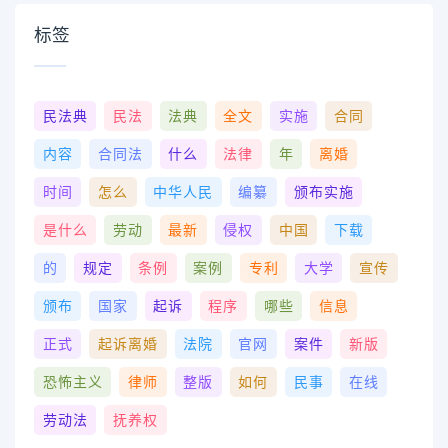
标签
民法典
民法
法典
全文
实施
合同
内容
合同法
什么
法律
年
离婚
时间
怎么
中华人民
编纂
颁布实施
是什么
劳动
最新
侵权
中国
下载
的
规定
条例
案例
专利
大学
宣传
颁布
国家
起诉
程序
哪些
信息
正式
起诉离婚
法院
官网
案件
新版
恐怖主义
律师
整版
如何
民事
在线
劳动法
抚养权