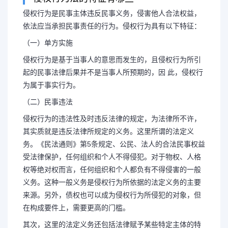
侵权行为是民事主体违反民事义务，侵害他人合法权益，
依法应当承担民事责任的行为。侵权行为具有以下特征：
一般侵权行为的特征（一
（一）单方实施
侵权行为是基于当事人的意思而发生的，且侵权行为所引
征有哪些）
起的民事法律后果并不是当事人所预期的，因 此，侵权行
为属于事实行为。
侵权行为法的特征有哪些 侵权
（二）民事违法
侵权行为的违法性及时违反法律的规定，为法律所不许，
义务，侵害他人合法权益，依法应当
其实质就是违反法律所规定的义务。这里所谓的法定义
务。《民法通则》第5条规定、公民、法人的合法民事权益
侵权行为具有以下特征：（一）单方
受法律保护，任何组织和个人不得侵犯。对于物权、人格
权等绝对权而言，任何组织和个人都负有不得侵害的一般
义务。这种一般义务是侵权行为所依据的法定义务的主要
事人的意思...
来源。另外，债权也可以成为侵权行为所侵犯的对象，但
在构成要件上，需要更高的门槛。
其次，这里的法定义务还包括法律赋予某些特定主体的特