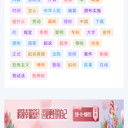
时间
怎么
中华人民
编纂
颁布实施
是什么
劳动
最新
侵权
中国
下载
的
规定
条例
案例
专利
大学
宣传
颁布
国家
起诉
程序
哪些
信息
正式
起诉离婚
法院
官网
案件
新版
恐怖主义
律师
整版
如何
民事
在线
劳动法
抚养权