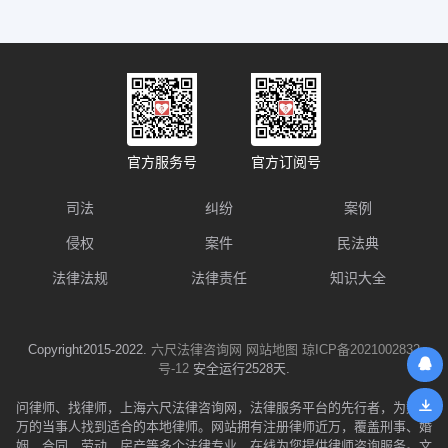
官方服务号
官方订阅号
司法
纠纷
案例
侵权
案件
民法典
法律法规
法律责任
知识大全
Copyright2015-2022.
六尺法律咨询网
网站地图
琼ICP备2021002832
号-12
安全运行2528天.
问律师、找律师，上海六尺法律咨询网，法律服务平台的先行者，为数千
万的当事人找到适合的本地律师。网站拥有注册律师近万，覆盖刑事、婚
姻、合同、劳动、房产等多个法律专业，在线为您提供律师咨询服务。文