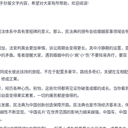
典手抄报文字内容，希望对大家有所帮助，欢迎阅读!
手抄报民法典简
司法体系中具有里程碑的意义。那么，民法典的颁布会给婚姻家事领域会
增加，法官判离会更加审慎，诉讼周期会变得更长。其中冷静期的设置，
的矛盾。笔者提醒大家，遇到婚姻中的小“病”小“伤”不要轻易弃疗，要双
国民法典是一部“新法”，
共同成长彼此扶持的旅程，不在于配置多豪华，路线多奇幻，关键在互相配
善，使之更加全面完
、修成正果。
宣传，我们都来画一份
号，经历各种心伤。别怕，这些坎坷都将见证你破茧成蝶的成长。当你看
青幼苗变得果实累累，一切的痛苦都是值得的。
技发展，民法典为中国创新创造保障开路。民法典也是市场经济基本法，
优越性不断显现，“中国名片”在世界范围的影响力越来越强，中国车、中国
展。