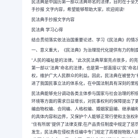
民法典是中国历第一部以法典命名的法律，目的在于全
手抄报 文字内容，希望能够帮助大家，欢迎阅读!
民法典手抄报文字内容
民法典 学习心得
结合贯彻落实依法治国重要论述、学习《民法典》的情
一、意义重大，《民法典》为治理现代化提供有力的制
“人民的福祉是的法律。”此次民法典草案亮点很多，的
第一部以“法典”命名的法律，也是第一部直接以“民”
权，维护广大人民群众的利益。因此，民法典在被誉为“社
进了我国民事立法的体系化，在中国法制具有深刻的里
民法典能够充分调动各类主体参与国家与社会治理的积
环境等方面的需求日益增长，对民事权利的保障提出了
编由物权编、合同编、人格权编、婚姻家庭编、继承编
的具体内容和边界，又保护个人能够正常行使和主张权
“住有所居”提供了法律支撑;在产品责任制度中规定了惩
发生，民法典在侵权责任编中专门规定了高楼抛物致人