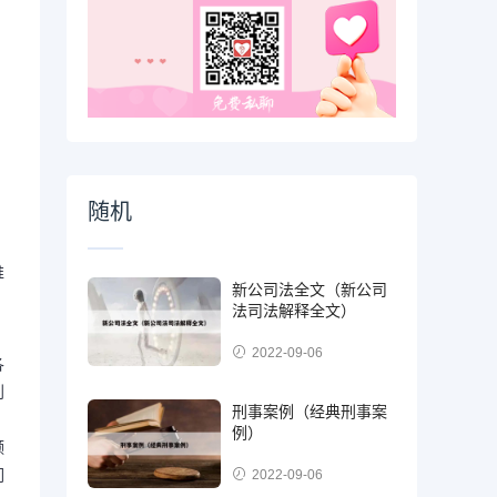
随机
推
新公司法全文（新公司
法司法解释全文）
、
2022-09-06
各
利
刑事案例（经典刑事案
例）
频
们
2022-09-06