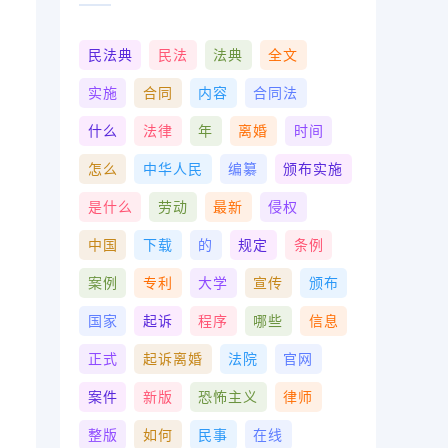
民法典
民法
法典
全文
实施
合同
内容
合同法
什么
法律
年
离婚
时间
怎么
中华人民
编纂
颁布实施
是什么
劳动
最新
侵权
中国
下载
的
规定
条例
案例
专利
大学
宣传
颁布
国家
起诉
程序
哪些
信息
正式
起诉离婚
法院
官网
案件
新版
恐怖主义
律师
整版
如何
民事
在线