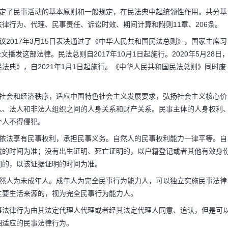
规定了民事活动的基本原则和一般规定，在民法典中起统领性作用。共分基
律行为、代理、民事责任、诉讼时效、期间计算和附则11章、206条。
2017年3月15日表决通过了《中华人民共和国民法总则》，国家主席习
播发这部法律。民法总则自2017年10月1日起施行。2020年5月28日
法典》，自2021年1月1日起施行。《中华人民共和国民法总则》同时废
护社会和经济秩序，适应中国特色社会主义发展要求，弘扬社会主义核心价
人、法人和非法人组织之间的人身关系和财产关系。民事主体的人身权利
个人不得侵犯。
，依法享有民事权利，承担民事义务。自然人的民事权利能力一律平等。自
载的时间为准；没有出生证明、死亡证明的，以户籍登记或者其他有效身
间的，以该证据证明的时间为准。
自然人为未成年人。成年人为完全民事行为能力人，可以独立实施民事法律
主要生活来源的，视为完全民事行为能力人。
事法律行为由其法定代理人代理或者经其法定代理人同意、追认，但是可
相适应的民事法律行为。