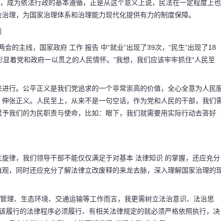
权，成为依法行政的基本遵循，正是从这个意义上说，民法在一定程度上也
会治理，为国家治理体系和治理能力现代化提供有力的制度保障。
责
会的主线，国家政府 工作 报告 中“就业”出现了39次，“民生”出现了18
度，彰显着党和政府一以贯之的人民情怀。”我想，我们应该牢牢抓住“人民至
来进行。公平正义是我们党追求的一个非常崇高的价值，全心全意为人民
、伸张正义。人民至上，从来不是一句空话，作为党和人民的干部，我们
赋予我们的为民职责与使命，比如：眼下，我们就需要用实际行动去答好
旋律，我们领导干部不能仅仅满足于对基本 法律知识 的掌握，还应充分
值观，同时还应充分了解法律立改废释的来龙去脉，深入理解国家治理的
市管理、生态环境、交通运输等工作而言，我更需树立法治意识、法治思
，该履行的法律程序必须履行、有相关法律规定的就必须严格依照执行，决