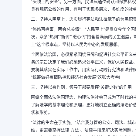
“头顶上的安全”。另一方面，民法典通过确认和保护私
具有规范公权的作用，有利于实现多层次、多维度的社
二、坚持人民至上，忠实履行宪法和法律赋予的为民职
“悠悠百姓事，两会总关情”。“人民至上”是贯穿今年全国两
次，众多“热词”“新词”“暖心词”饱含着满满的民生温
上”这个根本点，坚持以人民为中心的发展思想。
全面依法治国，必须紧紧围绕保障和促进社会公平正义
务的宗旨决定了我们必须追求公平正义，保护人民权益
要将其落实在实际工作中，用实际行动践行宪法和法律
“统筹做好疫情防控和经济社会发展”这张大考卷!
三、坚持以身作则，领导干部要发挥“关键少数”的作用
围绕全面依法治国理念，构建法治社会已成为了时代的主
了解法学的基本理论和原理，更好地树立正确的法治价
状和形势。
“法律的生命在于实施。”结合我分管的公安、司法、城
维，更需要掌握法律 方法 、法律手段来解决实际问题