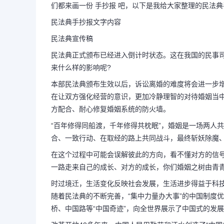
们都来画一份 手抄报 吧，以下是我给大家整理的民法
民法典手抄报文字内容
手抄报民法典内容简短（
民法典宣传稿
民法典正式颁布已经进入倒计时状态。这在我国的民事
单）
来什么样的影响呢?
本部民法典颁布生效以后，诉讼离婚的难度将会进一步
在让双方强化经营的意识，更加冷静理智的对待婚姻当中
2020民法典手抄报文字内容 我
方配合、耐心修复婚姻系统的防火墙。
“百年修得同船渡，千年修得共枕眠”，婚姻是一场两人
对现有民事法律进行梳理、整合、完
合、一致行动、在取经的路上共同战斗，最终斩妖除魔
整，更具系统性、协调性。为了加强
在这个过程中可能会误解彼此的方向，看不懂对方的信
一路走来自己的成长、对方的成长，你们婚姻之树由青
手抄...
时过境迁，生活变化反映社会发展，生活进步得益于科
随着民法典的不断完善，“集中力量办大事”的中国制度
桥、中国路等“中国奇迹”，向全世界展示了中国式的发