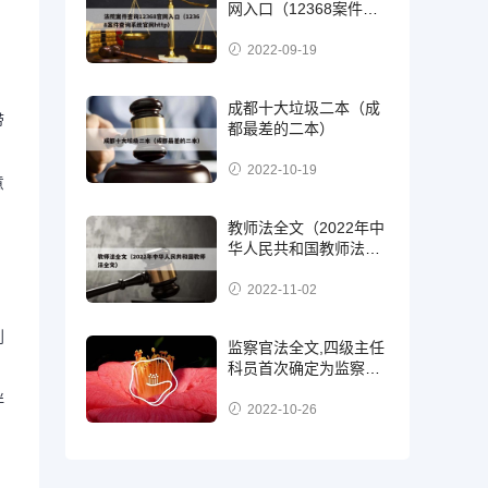
网入口（12368案件查
询系统官网http）
2022-09-19
成都十大垃圾二本（成
带
都最差的二本）
2022-10-19
意
教师法全文（2022年中
华人民共和国教师法全
文）
2022-11-02
到
监察官法全文,四级主任
科员首次确定为监察
官，二级，三级还是四
伴
级?
2022-10-26