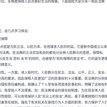
方位、多角度保障人民对美好生活的需要。下面我给大家分享一些民法典
况，谈几点学习体会：
度保障
亮点就是为民立法、以民为本，化地谋求人民的利益。它是新中国成立以来
命名的法典。民法典的立法宗旨和目的都充分反映人民群众的意愿，保障私
会生活 百科 全书”的同时，也被誉为“权利保障的宣言书”。它的诞生更
程碑意义。
极性。一方面，进入新时代，人民群众在民主、法治、公平、正义、安全
更高的要求，因此保障人民更加广泛的民事权利十分重要。民法典的分则
和侵权责任编构成，既确认了个人享有各项具体民事权利，明确了这些权
利，免受他人不法侵害。如：民法典增设的居住权制度，为实现全体人民
罚性赔偿，可以有效保护人民“舌尖上的安全”;再如，鉴于高楼抛物行为频
损害责任规则，强化了有关机关在查找行为人方面的职责，有力保护了人