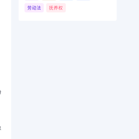
劳动法
抚养权
，
、
份
以