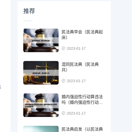
推荐
民法典早会（民法典起
床）
2023-01-17
混同民法典（民法典
共）
2023-01-17
东
婚内强迫性行动算违法
吗（婚内强迫性行动算
，
违法吗知乎）
2023-01-17
民法典启发（以民法典