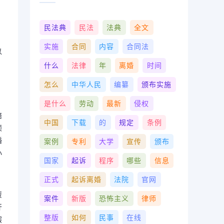
、
民法典
民法
法典
全文
实施
合同
内容
合同法
以
什么
法律
年
离婚
时间
怎么
中华人民
编纂
颁布实施
是什么
劳动
最新
侵权
陪
中国
下载
的
规定
条例
烦
婚
案例
专利
大学
宣传
颁布
小
国家
起诉
程序
哪些
信息
正式
起诉离婚
法院
官网
资
案件
新版
恐怖主义
律师
开
整版
如何
民事
在线
假