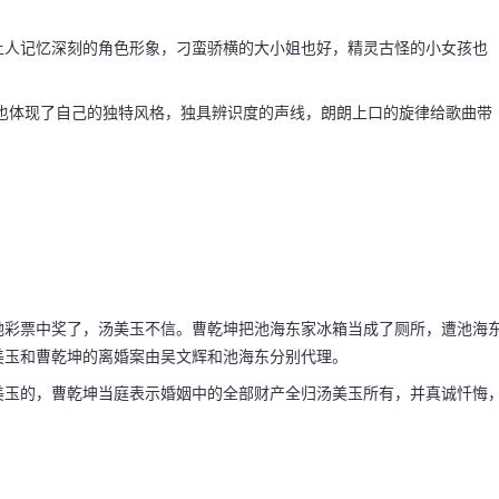
让人记忆深刻的角色形象，刁蛮骄横的大小姐也好，精灵古怪的小女孩也
也体现了自己的独特风格，独具辨识度的声线，朗朗上口的旋律给歌曲带
她彩票中奖了，汤美玉不信。曹乾坤把池海东家冰箱当成了厕所，遭池海
美玉和曹乾坤的离婚案由吴文辉和池海东分别代理。
码阅读更多
美玉的，曹乾坤当庭表示婚姻中的全部财产全归汤美玉所有，并真诚忏悔