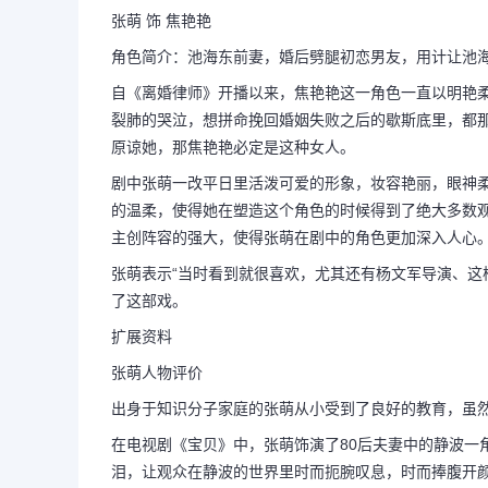
张萌 饰 焦艳艳
角色简介：池海东前妻，婚后劈腿初恋男友，用计让池
离婚律师结局（离婚律
自《离婚律师》开播以来，焦艳艳这一角色一直以明艳
裂肺的哭泣，想拼命挽回婚姻失败之后的歇斯底里，都
原谅她，那焦艳艳必定是这种女人。
剧中张萌一改平日里活泼可爱的形象，妆容艳丽，眼神
的温柔，使得她在塑造这个角色的时候得到了绝大多数
离婚律师焦艳艳的结局是什么 
主创阵容的强大，使得张萌在剧中的角色更加深入人心
张萌表示“当时看到就很喜欢，尤其还有杨文军导演、
常被岳群猜忌、家暴。最后两人闹离
了这部戏。
死。张萌 饰 焦艳艳角色简介：池
扩展资料
张萌人物评价
友，用...
出身于知识分子家庭的张萌从小受到了良好的教育，虽
在电视剧《宝贝》中，张萌饰演了80后夫妻中的静波一
泪，让观众在静波的世界里时而扼腕叹息，时而捧腹开