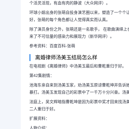
个活灵活现，有血有肉的静波（大众网评）。
环球小姐出身的张萌自投身演艺圈以来，塑造了一个个
好，张萌的每个角色都让人觉得真实而认真。
除了演员身份之外，张萌还是一名歌手， 在歌曲演绎上
来了不可估量的感染力和展现力（新华网评）。
参考资料：百度百科-张萌
离婚律师汤美玉结局怎么样
在电视剧《离婚律师》中汤美玉最后和曹乾重归于好。
第42集剧情：
池海东亲自来到汤美玉家，劝汤美玉原谅曹乾坤并告诉
暴打。汤美玉发现自己的彩票中了一千万十分兴奋。汤
长按图片识别二维
法庭上，吴文辉暗指曹乾坤是因为彩票中奖才回来找汤
二人重归于好。
扩展资料：
人物介绍：