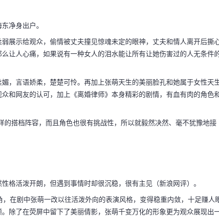
海东净身出户。
师结局艳艳）
柔弱展示给观众，偷情被丈夫撞见惊魂未定的眼神，丈夫和情人离开后撕
那么让人心痛，如果说有一种女人的泪水能让所有让她伤害过的人无条件
柔媚，言语娇柔，楚楚可怜。再加上张萌天生的美丽脸孔和她属于女性天
观众和网友的认可，加上《离婚律师》本身精彩的剧情，有血有肉的角色
焦艳艳被岳群所骗，还经
。
这样的搭档阵容，而且角色也很有挑战性，所以就毅然决然、毫不犹豫地接
婚，之后差点被岳群害
海东前妻，婚后劈腿初恋男
然性格活泼开朗，但遇到事情时却很沉稳，很有主见（新浪网评）。
角，在剧中张萌一改以往活泼外向的表演风格，变得稳重内敛，十足赚人
颜。除了在荧屏中留下了美丽倩影，张萌千变万化的形象更为观众展现出