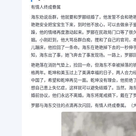
有情人终成眷属
海东劝说岳群，他就要和罗郦结婚了，他发誓不会和艳
艳艳安全把宝宝生下来，到时他不放心，可以去做亲子
躁，他的情绪再度激动起来。罗郦在民政局门口等了很
姻。小刚赶到，他大骂岳群白痴，搅和了自己的官司，
儿蹦床，他捡回了一条命。海东在艳艳掉下去的一秒伸
知，海东出了事，她飞奔去了事发现场。一路上，罗郦
艳艳落在消防气垫上，捡回一命，但海东不幸被掉落的
格两年。乾坤和美玉过上了美满幸福的日子，两人合力
中国了，希望和乾坤再见一面。乾坤没有理会，他拒绝
想自己患上失忆症，这样就可以避免结婚了。当然，海
婚前协议，他们永远不离婚。海东将尾戒摘下，戴在了
罗郦与海东交往的点滴再次闪回，有情人终成眷属。（