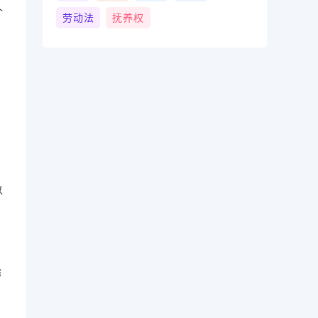
个
劳动法
抚养权
、
以
腾