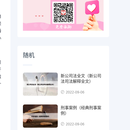
陪
烦
婚
小
随机
资
开
新公司法全文（新公司
假
法司法解释全文）
个
2022-09-06
刑事案例（经典刑事案
例）
2022-09-06