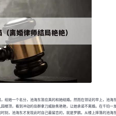
鹂，给她一个名分，池海东答应真的和她结婚。然而在领证的早上，池海
儿园楼顶，看到冲动的岳群拿刀威胁焦艳艳，让她承诺不离婚。在千钧一
的时刻，池海东才发现此时自己最留恋的，就是罗鹂。从楼上摔落的池海