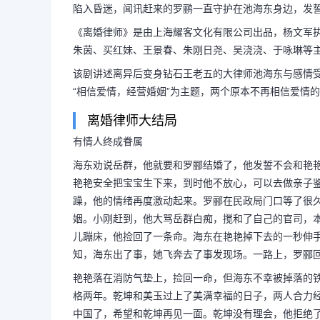
陷入昏迷，闻讯赶来的罗鹂一直守护在池海东身边，发
《离婚律师》是由上海耀客文化有限公司出品，杨文军
朱茵、买红妹、王景春、朱刚日尧、吴浇浇、于咏琳等
该剧讲述离异后变身钻石王老五的大律师池海东与感情
“相信爱情，经营婚姻”为主题，两个原本不再相信爱情
离婚律师大结局
有情人终成眷属
海东劝说岳群，他就要和罗郦结婚了，他发誓不会和艳
艳艳安全把宝宝生下来，到时他不放心，可以去做亲子
躁，他的情绪再度激动起来。罗郦在民政局门口等了很
姻。小刚赶到，他大骂岳群白痴，搅和了自己的官司，
儿蹦床，他捡回了一条命。海东在艳艳掉下去的一秒伸
知，海东出了事，她飞奔去了事发现场。一路上，罗郦
艳艳落在消防气垫上，捡回一命，但海东不幸被掉落的
格两年。乾坤和美玉过上了美满幸福的日子，两人合力
中国了，希望和乾坤再见一面。乾坤没有理会，他拒绝