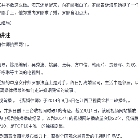
东并不敢这么做。海东还是醒来，向罗郦坦白了。罗郦告诉海东她拟了一
罗郦手上，他郑重向罗郦求了婚，罗郦含泪点头。
大结局）
讲述
销律师执照两年。
执导，陈彤编剧，吴秀波、姚晨、张萌、方中信、韩雨芹、贾景晖、刘欢
咏琳等主演的电视剧 。
受挫的单身女律师罗郦法庭上是对手，终日打离婚官司，生活中是邻居，
的离婚律师最终如何走进婚姻殿堂的故事 。
视首播 。《离婚律师》于2014年9月5日在江西卫视黄金档二轮播出 。
座，并多日创下三台收视同时破1的奇迹。截至9月1日，该剧视频网站播放
电视剧独播播放纪录 。该剧2014年的视频网站播放量突破22亿，凭借
P10，是TOP10中唯一的独播剧集。
电视剧满意度调查发布盛典上，获得全国观众最喜爱的电视剧作品奖。