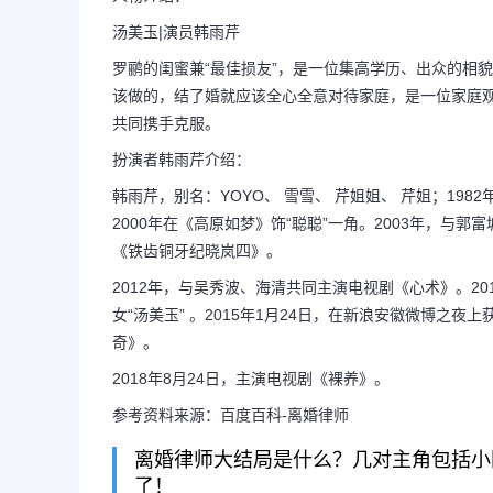
汤美玉|演员韩雨芹
罗鹂的闺蜜兼“最佳损友”，是一位集高学历、出众的相
该做的，结了婚就应该全心全意对待家庭，是一位家庭
共同携手克服。
扮演者韩雨芹介绍：
韩雨芹，别名：YOYO、 雪雪、 芹姐姐、 芹姐；19
2000年在《高原如梦》饰“聪聪”一角。2003年，与
《铁齿铜牙纪晓岚四》。
2012年，与吴秀波、海清共同主演电视剧《心术》。2
女“汤美玉” 。2015年1月24日，在新浪安徽微博之
奇》。
2018年8月24日，主演电视剧《裸养》。
参考资料来源：百度百科-离婚律师
离婚律师大结局是什么？几对主角包括小
了！