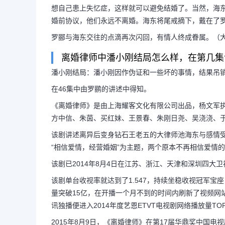
想自己患上失忆症，这样就可以避免结婚了。当然，海
婚前协议，他们永远不离婚。海东将尾戒摘下，戴在了
罗郦与海东交往的点滴再次闪回，有情人终成眷属。（
离婚律师中潘小刚结局怎么样，在第几集
潘小刚结局：潘小刚因作伪证和一些坏的事情，结果吊
在46集中由罗鹂的讲述中得知。
《离婚律师》是由上海耀客文化有限公司出品，杨文军
方中信、朱茵、买红妹、王景春、朱刚日尧、吴浇浇、于
该剧讲述离异后变身钻石王老五的大律师池海东与感情
“相信爱情，经营婚姻”为主题，两个原本不再相信爱情
该剧已2014年8月4日在江苏、浙江、天津和深圳四大卫
该剧单台收视率就达到了1.547，持续坐稳收视冠军宝
量突破15亿，在开播一个月不到的时间内刷新了视频网站
讯独播便进入2014年度艺恩ETVT电视剧网络播放量TO
2015年8月9日，《离婚律师》在第17届华鼎奖中国