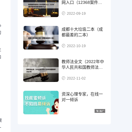
网入口（12368案件查
询系统官网http）
2022-09-19
心
成都十大垃圾二本（成
的
都最差的二本）
2022-10-19
生
和
教师法全文（2022年中
华人民共和国教师法全
文）
2022-11-02
资深心理专家，在线一
对一倾诉
眼
一