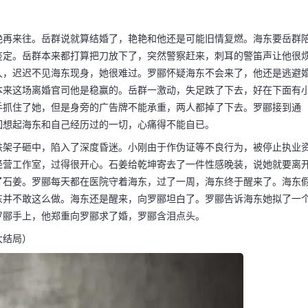
艳再来往。岳群说就算结婚了，艳艳和他还是可能旧情复燃。海东要岳群
鉴定。岳群本来都打算把刀放下了，突然警察赶来，刺耳的警笛声让他很
久，迟迟不见海东现身，她很难过。罗郦怀疑海东不会来了，他还是逃避
本来这场离婚官司他是稳赢的。岳群一激动，失足跌了下去，好在下面有
手抓住了她，但是身旁的广告牌不能承重，两人都掉了下去。罗郦接到通
回想起海东和自己经历过的一切，心痛得不能自已。
铁架子砸中，陷入了深度昏迷。小刚由于作伪证等不良行为，被停止执业
经营工作室，过得很开心。石姜给乾坤寄去了一件性感晚装，说她就要离
了石姜。罗郦每天都在医院守着海东，过了一周，海东终于醒来了。海东
东并不敢这么做。海东还是醒来，向罗郦坦白了。罗郦告诉海东她拟了一
罗郦手上，他郑重向罗郦求了婚，罗郦含泪点头。
大结局）