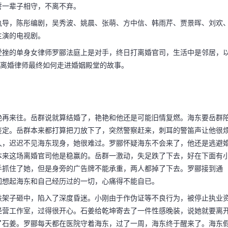
誓一辈子相守，不离不弃。
执导，陈彤编剧，吴秀波、姚晨、张萌、方中信、韩雨芹、贾景晖、刘欢
主演的电视剧。
受挫的单身女律师罗郦法庭上是对手，终日打离婚官司，生活中是邻居，
的离婚律师最终如何走进婚姻殿堂的故事。
艳再来往。岳群说就算结婚了，艳艳和他还是可能旧情复燃。海东要岳群
鉴定。岳群本来都打算把刀放下了，突然警察赶来，刺耳的警笛声让他很
久，迟迟不见海东现身，她很难过。罗郦怀疑海东不会来了，他还是逃避
本来这场离婚官司他是稳赢的。岳群一激动，失足跌了下去，好在下面有
手抓住了她，但是身旁的广告牌不能承重，两人都掉了下去。罗郦接到通
回想起海东和自己经历过的一切，心痛得不能自已。
铁架子砸中，陷入了深度昏迷。小刚由于作伪证等不良行为，被停止执业
经营工作室，过得很开心。石姜给乾坤寄去了一件性感晚装，说她就要离
了石姜。罗郦每天都在医院守着海东，过了一周，海东终于醒来了。海东