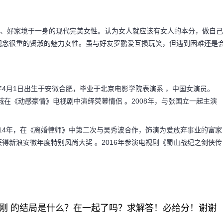
貌、好家境于一身的现代完美女性。认为女人就应该有女人的本分，做自己
观念很重的贤淑的魅力女性。虽与好友罗鹂爱互损玩笑，但遇到困难还是
82年4月1日出生于安徽合肥，毕业于北京电影学院表演系 ，中国女演员。
郭富城在《动感豪情》电视剧中演绎荧幕情侣 。2008年，与张国立一起主演
014年，在《离婚律师》中第二次与吴秀波合作，饰演为爱放弃事业的富家
夜上获得新浪安徽年度特别风尚大奖 。2016年参演电视剧《蜀山战纪之剑侠传
刚 的结局是什么？在一起了吗？求解答！必给分！谢谢